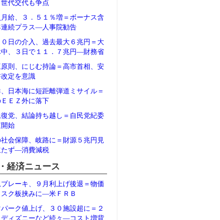
、世代交代も争点
員月給、３．５１％増＝ボーナス含
年連続プラス―人事院勧告
３０日の介入、過去最大６兆円＝大
休中、３日で１１．７兆円―財務省
三原則、にじむ持論＝高市首相、安
書改定を意識
鮮、日本海に短距離弾道ミサイル＝
のＥＥＺ外に落下
氏復党、結論持ち越し＝自民党紀委
査開始
の社会保障、岐路に＝財源５兆円見
立たず―消費減税
・経済ニュース
急ブレーキ、９月利上げ後退＝物価
リスク板挟みに―米ＦＲＢ
マパーク値上げ、３０施設超に＝２
、ディズニーなど続々―コスト増背