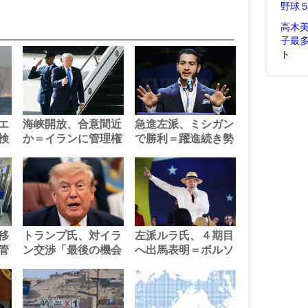
野球
高木
子最
ト
エ
海峡開放、合意間近
急進左派、ミシガン
検
か＝イランに管理権
で勝利＝躍進続き勢
移
トランプ氏、対イラ
左派ルラ氏、４期目
管
ン交渉「最後の機会
へ出馬表明＝ボルソ