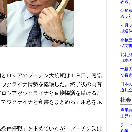
表選
公務
め５
４月
型連
非核
保文
北朝
日本
世耕
領とロシアのプーチン大統領は１９日、電話
が審
くウクライナ情勢を協議した。終了後の両首
日本
通し
てロシアがウクライナと直接協議を続けるこ
社会
してウクライナと覚書をまとめる」用意を示
雇用
上昇
テー
無条件停戦」を求めていたが、プーチン氏は
６年