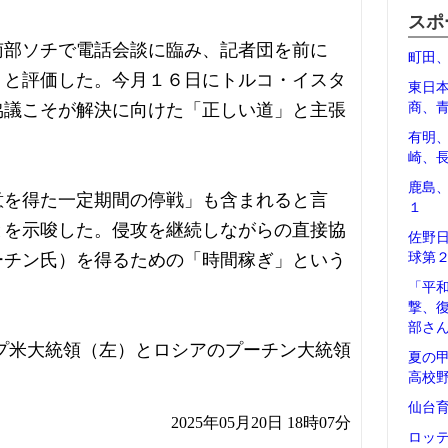
スポ
南部ソチで電話会談に臨み、記者団を前に
町田
」と評価した。今月１６日にトルコ・イスタ
東日
協議こそが解決に向けた「正しい道」と主張
商、
有明
崎、
鹿島
意を得た一定期間の停戦」も含まれると言
１
とを示唆した。侵攻を継続しながらの直接協
佐野
ーチン氏）を得るための「時間稼ぎ」という
球第
「平
撃、
部さ
プ米大統領（左）とロシアのプーチン大統領
夏の
高校
仙台
2025年05月20日 18時07分
ロッ