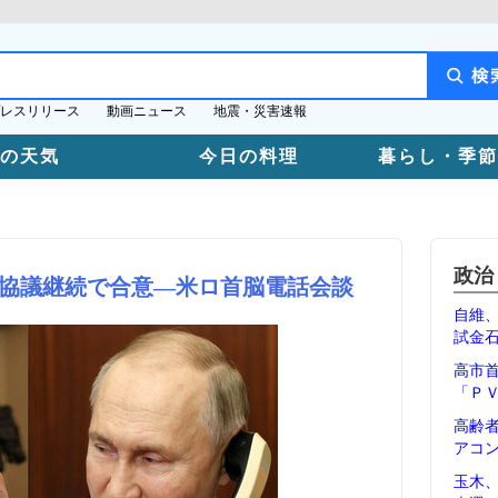
レスリリース
動画ニュース
地震・災害速報
日の天気
今日の料理
暮らし・季節
政治
協議継続で合意―米ロ首脳電話会談
自維
試金
高市
「Ｐ
高齢
アコ
玉木