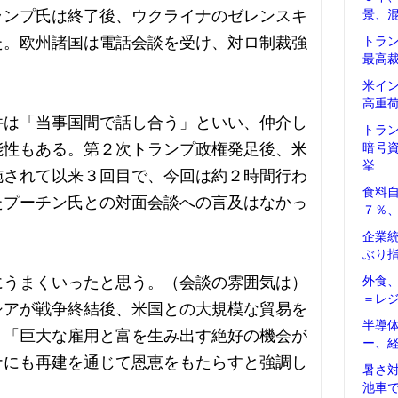
ランプ氏は終了後、ウクライナのゼレンスキ
景、
た。欧州諸国は電話会談を受け、対ロ制裁強
トラ
最高
米イ
高重
件は「当事国間で話し合う」といい、仲介し
トラ
能性もある。第２次トランプ政権発足後、米
暗号
挙
施されて以来３回目で、今回は約２時間行わ
食料
たプーチン氏との対面会談への言及はなかっ
７％
企業
ぶり
にうまくいったと思う。（会談の雰囲気は）
外食
＝レ
シアが戦争終結後、米国との大規模な貿易を
半導
。「巨大な雇用と富を生み出す絶好の機会が
ー、
ナにも再建を通じて恩恵をもたらすと強調し
暑さ
池車