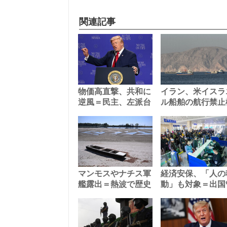
関連記事
物価高直撃、共和に
イラン、米イスラ
逆風＝民主、左派台
ル船舶の航行禁止
マンモスやナチス軍
経済安保、「人の
艦露出＝熱波で歴史
動」も対象＝出国