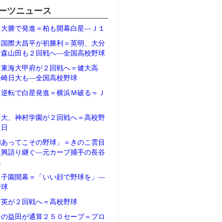
ーツニュース
、大勝で発進＝柏も開幕白星―Ｊ１
本国際大昌平が初勝利＝英明、大分
青森山田も２回戦へ―全国高校野球
、東海大甲府が２回戦へ＝健大高
長崎日大も―全国高校野球
、逆転で白星発進＝横浜Ｍ破る＝Ｊ
日大、神村学園が２回戦へ＝高校野
２日
和あってこその野球」＝きのこ雲目
復興語り継ぐ―元カープ捕手の長谷
ん
甲子園開幕＝「いい顔で野球を」―
野球
育英が２回戦へ＝高校野球
テの益田が通算２５０セーブ＝プロ