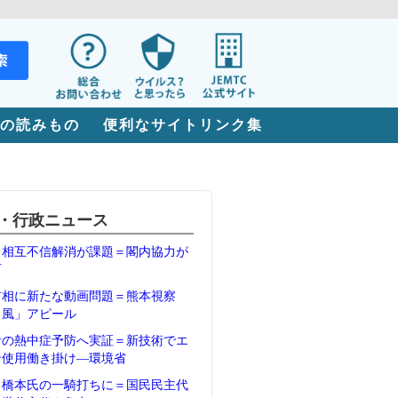
の読みもの
便利なサイトリンク集
・行政ニュース
、相互不信解消が課題＝閣内協力が
石
首相に新たな動画問題＝熊本視察
Ｖ風」アピール
者の熱中症予防へ実証＝新技術でエ
ン使用働き掛け―環境省
、橋本氏の一騎打ちに＝国民民主代