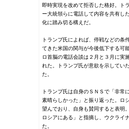
即時実現を改めて拒否した格好。ト
ー大統領らに電話して内容を共有し
化に踏み切る構えだ。
トランプ氏によれば、停戦などの条
てきた米国の関与が今後低下する可
ロ首脳の電話会談は２月と３月に実
れた。トランプ氏が意欲を示してい
た。
トランプ氏は自身のＳＮＳで「非常
素晴らしかった」と振り返った。ロ
望んでおり、自身も賛同すると表明
ロシアにある」と指摘し、ウクライ
た。