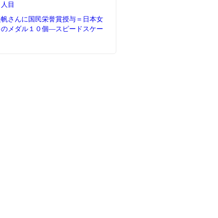
５人目
美帆さんに国民栄誉賞授与＝日本女
多のメダル１０個―スピードスケー