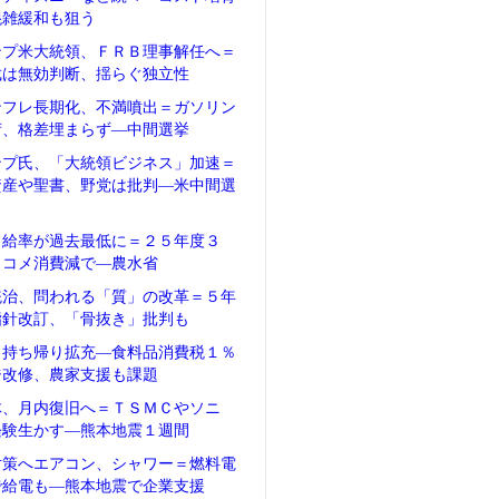
混雑緩和も狙う
ンプ米大統領、ＦＲＢ理事解任へ＝
裁は無効判断、揺らぐ独立性
ンフレ長期化、不満噴出＝ガソリン
荷、格差埋まらず―中間選挙
ンプ氏、「大統領ビジネス」加速＝
資産や聖書、野党は批判―米中間選
自給率が過去最低に＝２５年度３
、コメ消費減で―農水省
統治、問われる「質」の改革＝５年
指針改訂、「骨抜き」批判も
、持ち帰り拡充―食料品消費税１％
ジ改修、農家支援も課題
体、月内復旧へ＝ＴＳＭＣやソニ
経験生かす―熊本地震１週間
対策へエアコン、シャワー＝燃料電
で給電も―熊本地震で企業支援