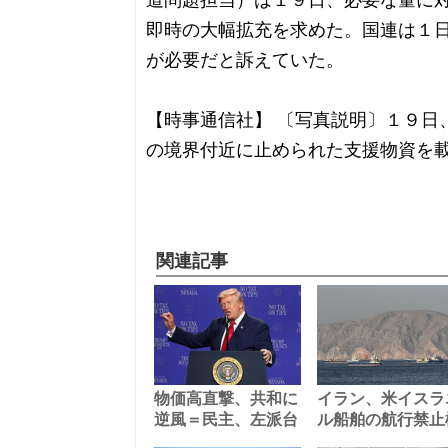
道問題担当）は１９日、必要な量に
即時の大幅拡充を求めた。国連は１
が必要だと訴えていた。
【時事通信社】 〔写真説明〕１９日
の境界付近に止められた支援物資を
関連記事
物価高直撃、共和に
イラン、米イスラ
逆風＝民主、左派台
ル船舶の航行禁止