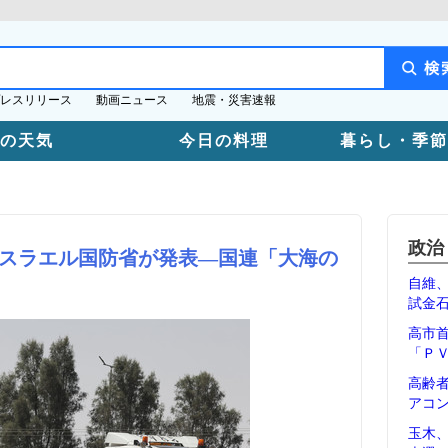
レスリリース
動画ニュース
地震・災害速報
日の天気
今日の料理
暮らし・季節
政治
スラエル国防省が発表―国連「大海の
自維
試金
高市
「Ｐ
高齢
アコ
玉木