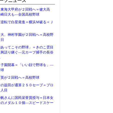
ーツニュース
、東海大甲府が２回戦へ＝健大高
長崎日大も―全国高校野球
、逆転で白星発進＝横浜Ｍ破る＝Ｊ
日大、神村学園が２回戦へ＝高校野
２日
和あってこその野球」＝きのこ雲目
復興語り継ぐ―元カープ捕手の長谷
ん
甲子園開幕＝「いい顔で野球を」―
野球
育英が２回戦へ＝高校野球
テの益田が通算２５０セーブ＝プロ
５人目
美帆さんに国民栄誉賞授与＝日本女
多のメダル１０個―スピードスケー