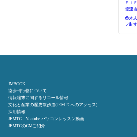
ＦＩ
陸連
桑木
フ制
JMBOOK
協会刊行物について
情報端末に関するリコール情報
文化と産業の歴史散歩道(JEMTCへのアクセス)
採用情報
JEMTC Youtube パソコンレッスン動画
JEMTCのCMご紹介