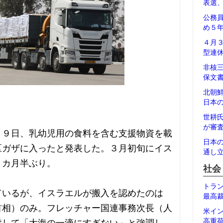
表選
公務
め５
４月
型連
非核
保文
北朝
日本
世耕
が審
１９日、乳幼児用の食料を含む支援物資を載
日本
区ガザに入ったと発表した。３月初旬にイス
通し
２カ月半ぶり。
社会
トラ
ているが、イスラエルが搬入を認めたのは
最高
首相）のみ。フレッチャー国連事務次長（人
米イ
高重