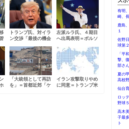
スポ
有明
崎、
鹿島
１
移
トランプ氏、対イラ
左派ルラ氏、４期目
管
ン交渉「最後の機会
へ出馬表明＝ボルソ
佐野
球第
「平
撃、
部さ
夏の
ン
「大統領として再訪
イラン攻撃取りやめ
高校
ホ
を」＝首都近郊「ケ
に同意＝トランプ米
仙台
ロッ
野球
高木
子最
ト