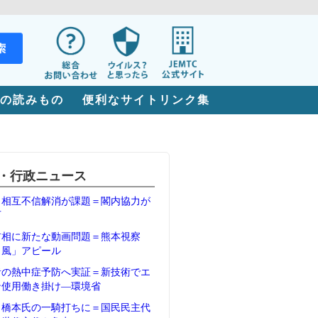
の読みもの
便利なサイトリンク集
・行政ニュース
、相互不信解消が課題＝閣内協力が
石
首相に新たな動画問題＝熊本視察
Ｖ風」アピール
者の熱中症予防へ実証＝新技術でエ
ン使用働き掛け―環境省
、橋本氏の一騎打ちに＝国民民主代