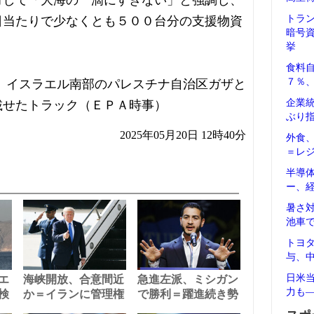
対して「大海の一滴にすぎない」と強調し、
トラ
日当たりで少なくとも５００台分の支援物資
暗号
挙
食料
７％
、イスラエル南部のパレスチナ自治区ガザと
企業
載せたトラック（ＥＰＡ時事）
ぶり
2025年05月20日 12時40分
外食
＝レ
半導
ー、
暑さ
池車
トヨ
与、
日米
エ
海峡開放、合意間近
急進左派、ミシガン
力も
検
か＝イランに管理権
で勝利＝躍進続き勢