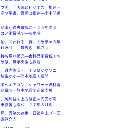
ンプ氏、「大統領ビジネス」加速＝
資産や聖書、野党は批判―米中間選
自給率が過去最低に＝２５年度３
、コメ消費減で―農水省
統治、問われる「質」の改革＝５年
指針改訂、「骨抜き」批判も
、持ち帰り拡充―食料品消費税１％
ジ改修、農家支援も課題
体、月内復旧へ＝ＴＳＭＣやソニ
経験生かす―熊本地震１週間
対策へエアコン、シャワー＝燃料電
で給電も―熊本地震で企業支援
タ、純利益を上方修正＝円安が寄
中東影響も緩和―２７年３月期
当局、異例の連携＝日銀利上げへ圧
―協調介入