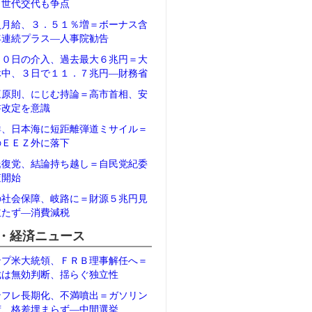
、世代交代も争点
員月給、３．５１％増＝ボーナス含
年連続プラス―人事院勧告
３０日の介入、過去最大６兆円＝大
休中、３日で１１．７兆円―財務省
三原則、にじむ持論＝高市首相、安
書改定を意識
鮮、日本海に短距離弾道ミサイル＝
のＥＥＺ外に落下
氏復党、結論持ち越し＝自民党紀委
査開始
の社会保障、岐路に＝財源５兆円見
立たず―消費減税
・経済ニュース
ンプ米大統領、ＦＲＢ理事解任へ＝
裁は無効判断、揺らぐ独立性
ンフレ長期化、不満噴出＝ガソリン
荷、格差埋まらず―中間選挙