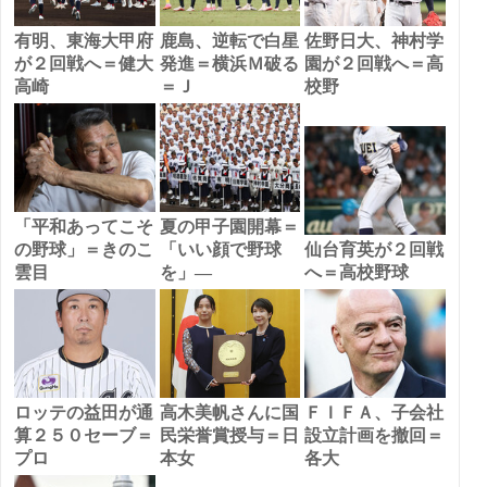
有明、東海大甲府
鹿島、逆転で白星
佐野日大、神村学
が２回戦へ＝健大
発進＝横浜Ｍ破る
園が２回戦へ＝高
高崎
＝Ｊ
校野
「平和あってこそ
夏の甲子園開幕＝
の野球」＝きのこ
「いい顔で野球
仙台育英が２回戦
雲目
を」―
へ＝高校野球
ロッテの益田が通
高木美帆さんに国
ＦＩＦＡ、子会社
算２５０セーブ＝
民栄誉賞授与＝日
設立計画を撤回＝
プロ
本女
各大