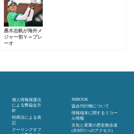
桑木志帆が海外メ
ジャー初Ｖ＝プレ
ーオ
JMBOOK
個人情報保護法
による弊協会方
協会刊行物について
針
情報端末に関するリコー
特商法による表
ル情報
記
文化と産業の歴史散歩道
クーリングオフ
(JEMTCへのアクセス)