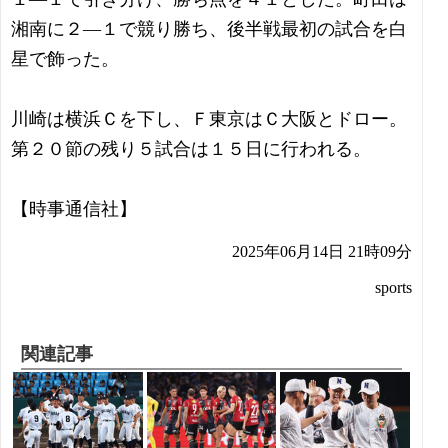
湘南に２―１で競り勝ち、後半戦最初の試合を白
星で飾った。
川崎は横浜Ｃを下し、Ｆ東京はＣ大阪とドロー。
第２０節の残り５試合は１５日に行われる。
【時事通信社】
2025年06月14日 21時09分
sports
関連記事