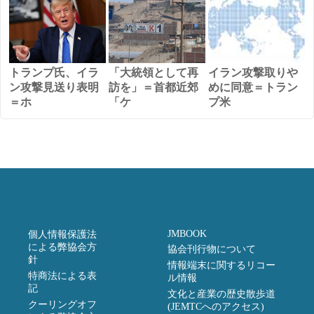
トランプ氏、イラ
「大統領として再
イラン攻撃取りや
ン攻撃見送り表明
訪を」＝首都近郊
めに同意＝トラン
＝ホ
「ケ
プ米
JMBOOK
個人情報保護法
による弊協会方
協会刊行物について
針
情報端末に関するリコー
特商法による表
ル情報
記
文化と産業の歴史散歩道
クーリングオフ
(JEMTCへのアクセス)