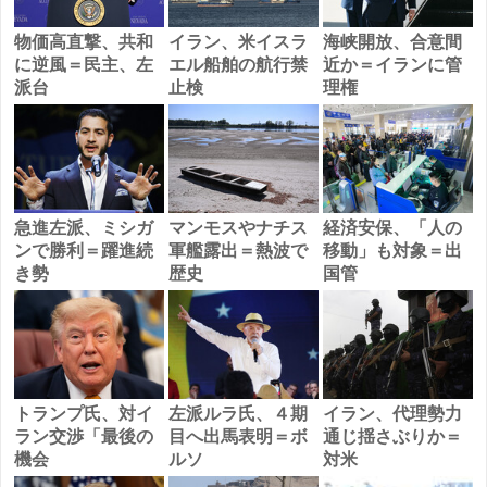
物価高直撃、共和
イラン、米イスラ
海峡開放、合意間
に逆風＝民主、左
エル船舶の航行禁
近か＝イランに管
派台
止検
理権
急進左派、ミシガ
マンモスやナチス
経済安保、「人の
ンで勝利＝躍進続
軍艦露出＝熱波で
移動」も対象＝出
き勢
歴史
国管
トランプ氏、対イ
左派ルラ氏、４期
イラン、代理勢力
ラン交渉「最後の
目へ出馬表明＝ボ
通じ揺さぶりか＝
機会
ルソ
対米