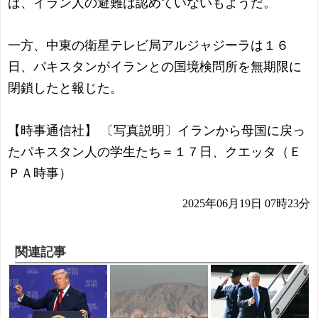
ば、イラン人の避難は認めていないもようだ。
一方、中東の衛星テレビ局アルジャジーラは１６
日、パキスタンがイランとの国境検問所を無期限に
閉鎖したと報じた。
【時事通信社】 〔写真説明〕イランから母国に戻っ
たパキスタン人の学生たち＝１７日、クエッタ（Ｅ
ＰＡ時事）
2025年06月19日 07時23分
関連記事