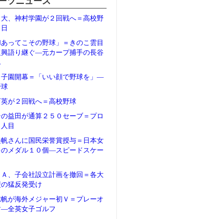
ーツニュース
日大、神村学園が２回戦へ＝高校野
２日
和あってこその野球」＝きのこ雲目
復興語り継ぐ―元カープ捕手の長谷
ん
甲子園開幕＝「いい顔で野球を」―
野球
育英が２回戦へ＝高校野球
テの益田が通算２５０セーブ＝プロ
５人目
美帆さんに国民栄誉賞授与＝日本女
多のメダル１０個―スピードスケー
ＦＡ、子会社設立計画を撤回＝各大
盟の猛反発受け
志帆が海外メジャー初Ｖ＝プレーオ
す―全英女子ゴルフ