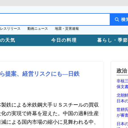
レスリリース
動画ニュース
地震・災害速報
日の天気
今日の料理
暮らし・季節
政治
ら提案、経営リスクにも―日鉄
非核
保文
北朝
日本
本製鉄による米鉄鋼大手ＵＳスチールの買収
世耕
社化の実現で終幕を迎えた。中国の過剰生産
が審
口減による国内市場の縮小に見舞われる中、
日本