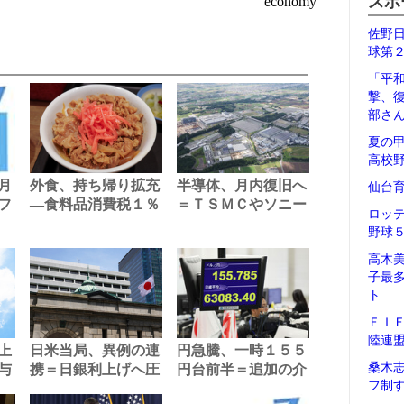
スポ
economy
佐野
球第
「平
撃、
部さ
夏の
高校
月
外食、持ち帰り拡充
半導体、月内復旧へ
仙台
フ
―食料品消費税１％
＝ＴＳＭＣやソニー
ロッ
野球
高木
子最
ト
ＦＩ
陸連
上
日米当局、異例の連
円急騰、一時１５５
桑木
与
携＝日銀利上げへ圧
円台前半＝追加の介
フ制