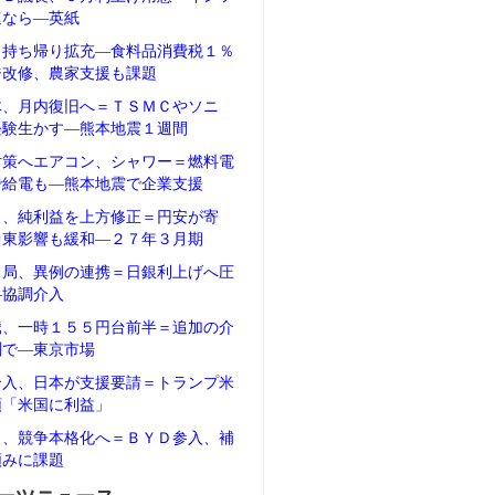
速なら―英紙
、持ち帰り拡充―食料品消費税１％
ジ改修、農家支援も課題
体、月内復旧へ＝ＴＳＭＣやソニ
経験生かす―熊本地震１週間
対策へエアコン、シャワー＝燃料電
で給電も―熊本地震で企業支援
タ、純利益を上方修正＝円安が寄
中東影響も緩和―２７年３月期
当局、異例の連携＝日銀利上げへ圧
―協調介入
騰、一時１５５円台前半＝追加の介
測で―東京市場
介入、日本が支援要請＝トランプ米
領「米国に利益」
Ｖ、競争本格化へ＝ＢＹＤ参入、補
頼みに課題