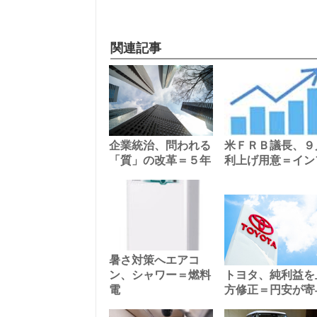
関連記事
企業統治、問われる
米ＦＲＢ議長、９
「質」の改革＝５年
利上げ用意＝イン
暑さ対策へエアコ
ン、シャワー＝燃料
トヨタ、純利益を
電
方修正＝円安が寄