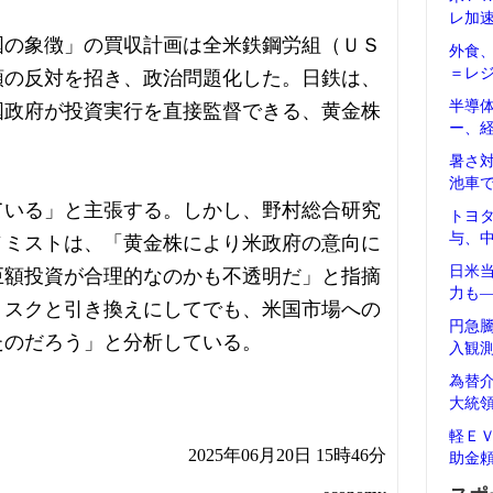
レ加
国の象徴」の買収計画は全米鉄鋼労組（ＵＳ
外食
＝レ
領の反対を招き、政治問題化した。日鉄は、
半導
国政府が投資実行を直接監督できる、黄金株
ー、
。
暑さ
池車
ている」と主張する。しかし、野村総合研究
トヨ
与、
ノミストは、「黄金株により米政府の意向に
日米
巨額投資が合理的なのかも不透明だ」と指摘
力も
リスクと引き換えにしてでも、米国市場への
円急
たのだろう」と分析している。
入観
為替
大統
軽Ｅ
2025年06月20日 15時46分
助金