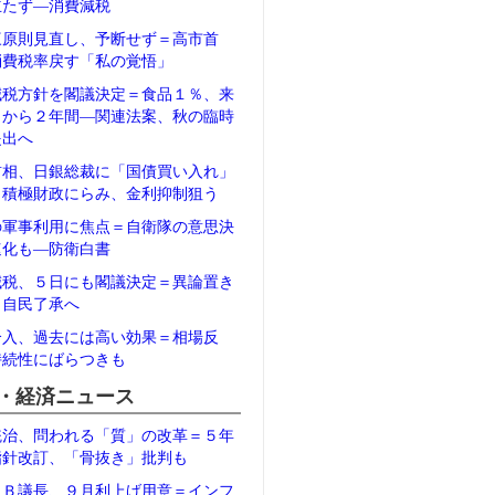
立たず―消費減税
三原則見直し、予断せず＝高市首
消費税率戻す「私の覚悟」
減税方針を閣議決定＝食品１％、来
月から２年間―関連法案、秋の臨時
提出へ
首相、日銀総裁に「国債買い入れ」
＝積極財政にらみ、金利抑制狙う
の軍事利用に焦点＝自衛隊の意思決
速化も―防衛白書
減税、５日にも閣議決定＝異論置き
、自民了承へ
介入、過去には高い効果＝相場反
持続性にばらつきも
・経済ニュース
統治、問われる「質」の改革＝５年
指針改訂、「骨抜き」批判も
ＲＢ議長、９月利上げ用意＝インフ