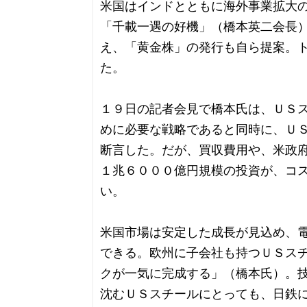
米国はインドとともに海外事業拡大
「千載一遇の好機」（橋本英二会長
え、「黄金株」の発行も自ら提案。
た。
１９日の記者会見で橋本氏は、ＵＳ
めに必要な戦略であると同時に、Ｕ
断言した。だが、買収費用や、米政
１兆６０００億円規模の投資が、コ
い。
米国市場は安定した成長が見込め、
できる。欧州に子会社も持つＵＳス
クが一気に完成する」（橋本氏）。
沈むＵＳスチールにとっても、日鉄