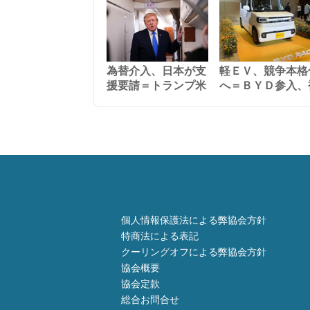
為替介入、日本が支
軽ＥＶ、競争本格
援要請＝トランプ米
へ＝ＢＹＤ参入、
個人情報保護法による弊協会方針
特商法による表記
クーリングオフによる弊協会方針
協会概要
協会定款
総合お問合せ