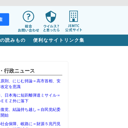
の読みもの
便利なサイトリンク集
・行政ニュース
三原則、にじむ持論＝高市首相、安
書改定を意識
鮮、日本海に短距離弾道ミサイル＝
のＥＥＺ外に落下
氏復党、結論持ち越し＝自民党紀委
査開始
の社会保障、岐路に＝財源５兆円見