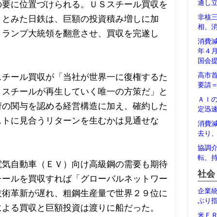
通し
の要に位置づけられる。ＵＳスチール買収を
非核
）とみた日鉄は、巨額の投資積み増しに加
相、
トランプ大統領を翻意させ、買収を完遂し
消費
年４
国会
高市
スチール買収が「当社が世界一に復権するた
要請
Ｓスチールが再生していく唯一の方策だ」と
ＡＩ
府の関与を認める経営構造に加え、確約した
定迅
ストに見合うリターンを生むかは見通せな
消費
去り
協調
転、
電気自動車（ＥＶ）向け高級鋼の需要も期待
社会
チールを買収すれば「グローバルネットワー
企業
技術革新が遅れ、粗鋼生産量で世界２９位に
ぶり
による買収と巨額投資は渡りに船だった。
米Ｆ