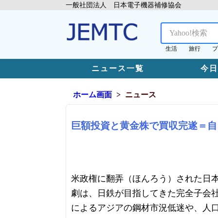
一般社団法人 日本電子機器補修協会
生活
旅行
プ
ニュース一覧
今
ホーム画面
ニュース
巨額投資と黄金株で買収完遂＝自
米政権に翻弄（ほんろう）された日
劇は、日鉄が目指してきた完全子会
によるアジアの鋼材市況低迷や、人