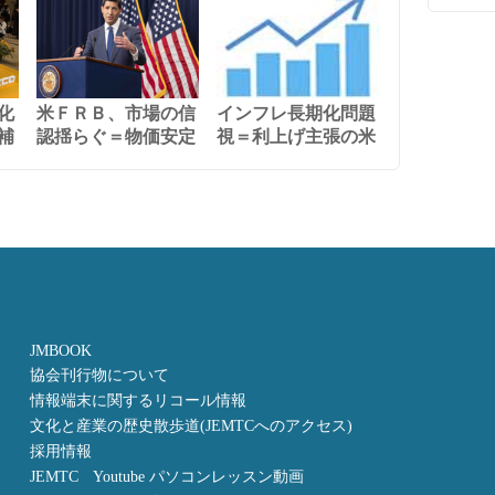
化
米ＦＲＢ、市場の信
インフレ長期化問題
補
認揺らぐ＝物価安定
視＝利上げ主張の米
JMBOOK
協会刊行物について
情報端末に関するリコール情報
文化と産業の歴史散歩道(JEMTCへのアクセス)
採用情報
JEMTC Youtube パソコンレッスン動画