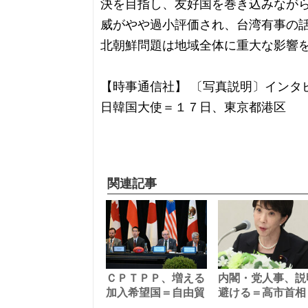
決を目指し、友好国を巻き込みなが
威がやや過小評価され、台湾有事の
北朝鮮問題は地域全体に重大な影響
【時事通信社】 〔写真説明〕インタ
日韓国大使＝１７日、東京都港区
関連記事
ＣＰＴＰＰ、増える
内閣・党人事、説
加入希望国＝自由貿
避ける＝高市首相