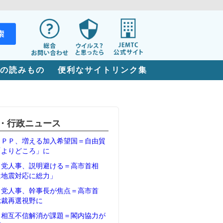
の読みもの
便利なサイトリンク集
・行政ニュース
ＴＰＰ、増える加入希望国＝自由貿
「よりどころ」に
・党人事、説明避ける＝高市首相
は地震対応に総力」
・党人事、幹事長が焦点＝高市首
総裁再選視野に
、相互不信解消が課題＝閣内協力が