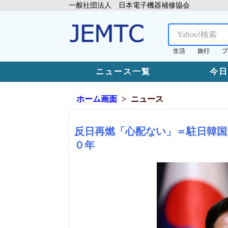
一般社団法人 日本電子機器補修協会
生活
旅行
プ
ニュース一覧
今
ホーム画面
ニュース
反日再燃「心配ない」＝駐日韓国
０年