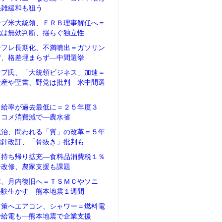
混雑緩和も狙う
ンプ米大統領、ＦＲＢ理事解任へ＝
裁は無効判断、揺らぐ独立性
ンフレ長期化、不満噴出＝ガソリン
荷、格差埋まらず―中間選挙
ンプ氏、「大統領ビジネス」加速＝
資産や聖書、野党は批判―米中間選
自給率が過去最低に＝２５年度３
、コメ消費減で―農水省
統治、問われる「質」の改革＝５年
指針改訂、「骨抜き」批判も
、持ち帰り拡充―食料品消費税１％
ジ改修、農家支援も課題
体、月内復旧へ＝ＴＳＭＣやソニ
経験生かす―熊本地震１週間
対策へエアコン、シャワー＝燃料電
で給電も―熊本地震で企業支援