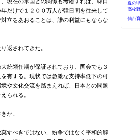
く、現在の米国との関係も考慮すれば、韓日
夏の
高校
昨年だけで１２００万人が韓日間を往来して
仙台
で対立をあおることは、誰の利益にもならな
繰り返されてきた。
の大統領任期が保証されており、国会でも３
数を有する。現状では急激な支持率低下の可
環境や文化交流を踏まえれば、日本との問題
考えられる。
べきか。
放棄すべきではない。紛争ではなく平和的解