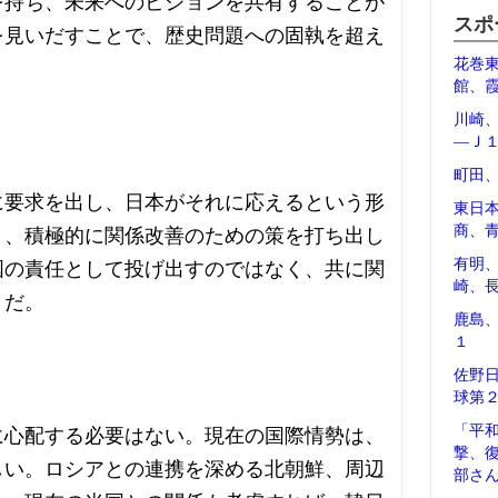
を持ち、未来へのビジョンを共有することが
スポ
を見いだすことで、歴史問題への固執を超え
花巻
館、
川崎
―Ｊ
町田
に要求を出し、日本がそれに応えるという形
東日
商、
く、積極的に関係改善のための策を打ち出し
有明
国の責任として投げ出すのではなく、共に関
崎、
きだ。
鹿島
１
。
佐野
球第
「平
に心配する必要はない。現在の国際情勢は、
撃、
しい。ロシアとの連携を深める北朝鮮、周辺
部さ