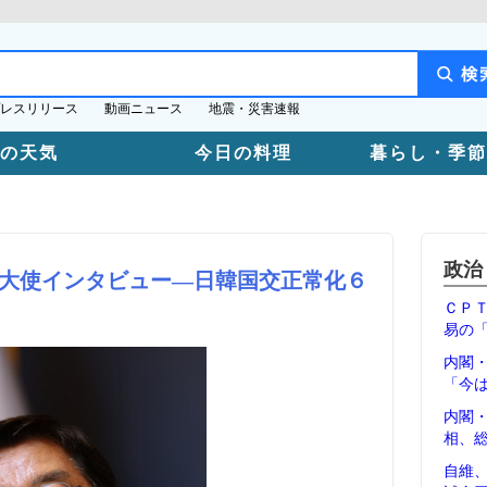
レスリリース
動画ニュース
地震・災害速報
日の天気
今日の料理
暮らし・季節
政治
大使インタビュー―日韓国交正常化６
ＣＰ
易の
内閣
「今
内閣
相、
自維