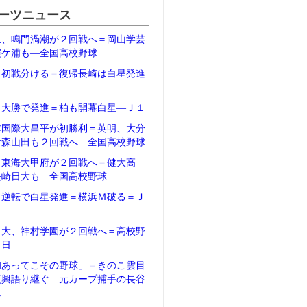
ーツニュース
東、鳴門渦潮が２回戦へ＝岡山学芸
霞ケ浦も―全国高校野球
、初戦分ける＝復帰長崎は白星発進
１
、大勝で発進＝柏も開幕白星―Ｊ１
本国際大昌平が初勝利＝英明、大分
青森山田も２回戦へ―全国高校野球
、東海大甲府が２回戦へ＝健大高
長崎日大も―全国高校野球
、逆転で白星発進＝横浜Ｍ破る＝Ｊ
日大、神村学園が２回戦へ＝高校野
２日
和あってこその野球」＝きのこ雲目
復興語り継ぐ―元カープ捕手の長谷
ん