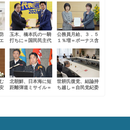
防
玉木、橋本氏の一騎
公務員月給、３．５
エ
打ちに＝国民民主代
１％増＝ボーナス含
む
北朝鮮、日本海に短
世耕氏復党、結論持
安
距離弾道ミサイル＝
ち越し＝自民党紀委