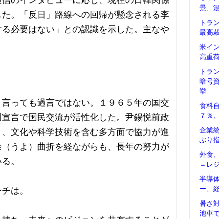
通信のインタビューに応じ、現在の日韓関係
景、
した。「反日」路線への回帰が懸念される李
トラ
する必要はない」との認識を示した。主なや
最高
米イ
高重
トラ
暗号
挙
と言っても過言ではない。１９６５年の国交
食料
７％
同宣言で国民交流が活性化した。尹錫悦前政
企業
く、文化や科学技術を含む多方面で協力が進
ぶり
余（うよ）曲折を経ながらも、長年の努力が
外食
いる。
＝レ
半導
ー、
ーチは。
暑さ
池車