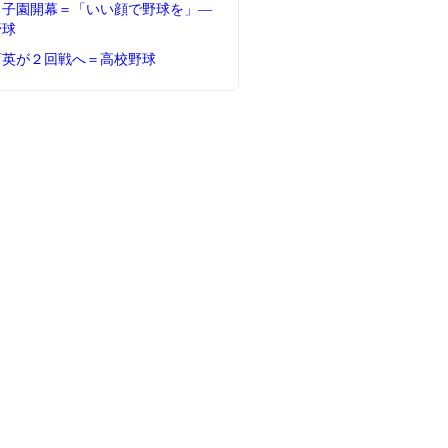
甲子園開幕＝「いい顔で野球を」―
野球
育英が２回戦へ＝高校野球