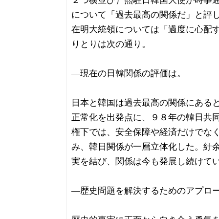
２つ横並び）熙駐日韓国大使が時事
について「過去最高の関係だ」と評
在明大統領については「過度に心配
りとりは次の通り。
―現在の日韓関係の評価は。
日本と韓国は過去最高の関係にある
正常化を出発点に、９８年の韓日共
権下では、安全保障や経済だけでな
み、韓日関係が一層立体化した。紆
実を結び、関係は今も発展し続けて
―歴史問題を解決するためのアプロ