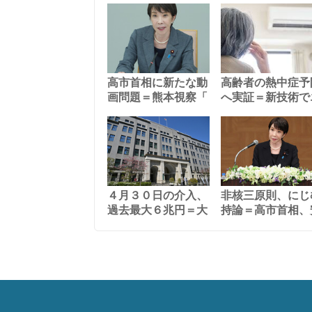
高市首相に新たな動
高齢者の熱中症予
画問題＝熊本視察「
へ実証＝新技術で
４月３０日の介入、
非核三原則、にじ
過去最大６兆円＝大
持論＝高市首相、