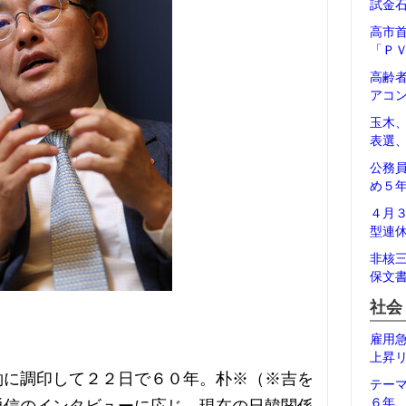
試金
高市
「Ｐ
高齢
アコ
玉木
表選
公務
め５
４月
型連
非核
保文
社会
雇用
上昇
約に調印して２２日で６０年。朴※（※吉を
テー
６年