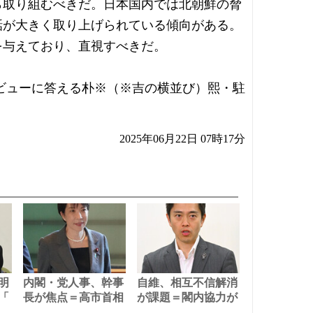
ら取り組むべきだ。日本国内では北朝鮮の脅
話が大きく取り上げられている傾向がある。
を与えており、直視すべきだ。
ビューに答える朴※（※吉の横並び）熙・駐
2025年06月22日 07時17分
明
内閣・党人事、幹事
自維、相互不信解消
「
長が焦点＝高市首相
が課題＝閣内協力が