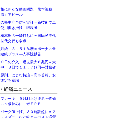
石
首相に新たな動画問題＝熊本視察
Ｖ風」アピール
者の熱中症予防へ実証＝新技術でエ
ン使用働き掛け―環境省
、橋本氏の一騎打ちに＝国民民主代
、世代交代も争点
員月給、３．５１％増＝ボーナス含
年連続プラス―人事院勧告
３０日の介入、過去最大６兆円＝大
休中、３日で１１．７兆円―財務省
三原則、にじむ持論＝高市首相、安
書改定を意識
・経済ニュース
急ブレーキ、９月利上げ後退＝物価
リスク板挟みに―米ＦＲＢ
マパーク値上げ、３０施設超に＝２
、ディズニーなど続々―コスト増背