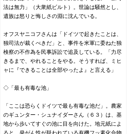
法は無力」（大衆紙ビルト）。世論は騒然とし、
遺族は怒りと悔しさの淵に沈んでいる。
オフスヤニコフさんは「ドイツで起きたことは、
独司法が裁くべきだ」と、事件を米軍に委ねた独
検察の不作為を民事訴訟で追及している。「力尽
きるまで、やれることをやる。そうすれば、ミヒ
ャに『できることは全部やったよ』と言える」
◇「最も有毒な池」
「ここは恐らくドイツで最も有毒な池だ」。農家
のギュンター・シュナイダーさん（６３）は、基
地から歩いてすぐの池に目を向けた。地元紙によ
ると、発がん性が疑われている有機フッ素化合物