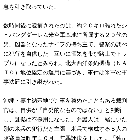
息を引き取っていた。
数時間後に逮捕されたのは、約２０キロ離れたシ
ュパングダーレム米空軍基地に所属する２０代の
男。凶器となったナイフの持ち主で、警察の調べ
に犯行を自供した。互いに酒気を帯び路上でトラ
ブルになったとみられ、北大西洋条約機構（ＮＡ
ＴＯ）地位協定の運用に基づき、事件は米軍の軍
事法廷に引き継がれた。
沖縄・嘉手納基地で判事を務めたこともある裁判
官は、自供が「自発的なものではない」と判断
し、証拠は不採用になった。弁護人は一緒にいた
別の米兵の犯行だと主張。米兵で構成する８人の
陪審員は昨年１０月、無罪評決を下した。「独司