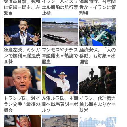
物価高直撃、共和
イラン、米イスラ
海峡開放、合意間
に逆風＝民主、左
エル船舶の航行禁
近か＝イランに管
派台
止検
理権
急進左派、ミシガ
マンモスやナチス
経済安保、「人の
ンで勝利＝躍進続
軍艦露出＝熱波で
移動」も対象＝出
き勢
歴史
国管
トランプ氏、対イ
左派ルラ氏、４期
イラン、代理勢力
ラン交渉「最後の
目へ出馬表明＝ボ
通じ揺さぶりか＝
機会
ルソ
対米