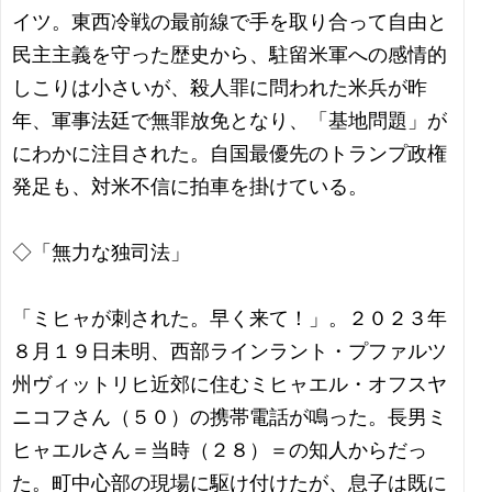
イツ。東西冷戦の最前線で手を取り合って自由と
民主主義を守った歴史から、駐留米軍への感情的
しこりは小さいが、殺人罪に問われた米兵が昨
年、軍事法廷で無罪放免となり、「基地問題」が
にわかに注目された。自国最優先のトランプ政権
発足も、対米不信に拍車を掛けている。
◇「無力な独司法」
「ミヒャが刺された。早く来て！」。２０２３年
８月１９日未明、西部ラインラント・プファルツ
州ヴィットリヒ近郊に住むミヒャエル・オフスヤ
ニコフさん（５０）の携帯電話が鳴った。長男ミ
ヒャエルさん＝当時（２８）＝の知人からだっ
た。町中心部の現場に駆け付けたが、息子は既に