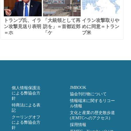
トランプ氏、イラ
「大統領として再
イラン攻撃取りや
ン攻撃見送り表明
訪を」＝首都近郊
めに同意＝トラン
＝ホ
「ケ
プ米
JMBOOK
個人情報保護法
による弊協会方
協会刊行物について
針
情報端末に関するリコー
特商法による表
ル情報
記
文化と産業の歴史散歩道
クーリングオフ
(JEMTCへのアクセス)
による弊協会方
採用情報
針