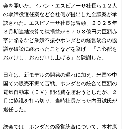
会を開いた。イバン・エスピノーサ社長ら１２人
の取締役選任案など会社側が提出した全議案が承
認された。エスピノーサ社長は冒頭、２０２５年
３月期連結決算で純損益が６７０８億円の巨額赤
字に陥るなど業績不振やホンダとの経営統合の協
議が破談に終わったことなどを挙げ、「ご心配を
おかけし、おわび申し上げる」と陳謝した。
日産は、新モデルの開発の遅れに加え、米国や中
国での販売不振で苦戦。ホンダとの統合で巨額の
電気自動車（ＥＶ）開発費を賄おうとしたが、２
月に協議を打ち切り、当時社長だった内田誠氏が
退任した。
総会では、ホンダとの経営統合について、木村康