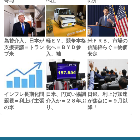
寄与
へ圧
の介
為替介入、日本が
軽ＥＶ、競争本格
米ＦＲＢ、市場の
支援要請＝トラン
化へ＝ＢＹＤ参
信認揺らぐ＝物価
プ米
入、補
安定
インフレ長期化問
日米、円買い協調
日銀、利上げ加速
題視＝利上げ主張
介入か＝２８年ぶ
が焦点に＝９月以
の米
り、
降「