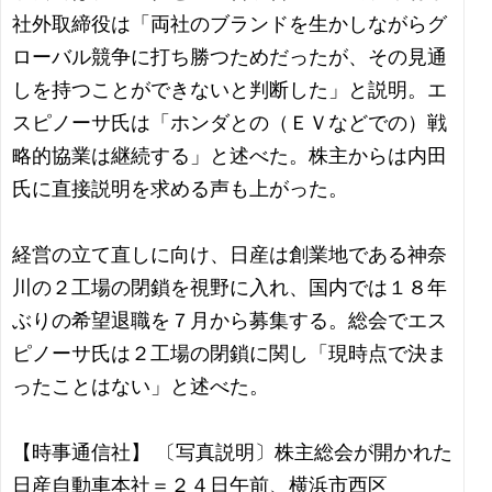
社外取締役は「両社のブランドを生かしながらグ
ローバル競争に打ち勝つためだったが、その見通
しを持つことができないと判断した」と説明。エ
スピノーサ氏は「ホンダとの（ＥＶなどでの）戦
略的協業は継続する」と述べた。株主からは内田
氏に直接説明を求める声も上がった。
経営の立て直しに向け、日産は創業地である神奈
川の２工場の閉鎖を視野に入れ、国内では１８年
ぶりの希望退職を７月から募集する。総会でエス
ピノーサ氏は２工場の閉鎖に関し「現時点で決ま
ったことはない」と述べた。
【時事通信社】 〔写真説明〕株主総会が開かれた
日産自動車本社＝２４日午前、横浜市西区