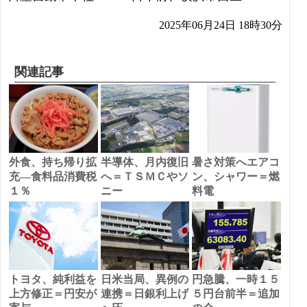
2025年06月24日 18時30分
関連記事
外食、持ち帰り拡
半導体、月内復旧
暑さ対策へエアコ
充―食料品消費税
へ＝ＴＳＭＣやソ
ン、シャワー＝燃
１％
ニー
料電
トヨタ、純利益を
日米当局、異例の
円急騰、一時１５
上方修正＝円安が
連携＝日銀利上げ
５円台前半＝追加