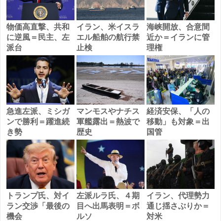
物価高直撃、共和
イラン、米イスラ
海峡開放、合意間
に逆風＝民主、左
エル船舶の航行禁
近か＝イランに管
派台
止検
理権
急進左派、ミシガ
マンモスやナチス
経済安保、「人の
ンで勝利＝躍進続
軍艦露出＝熱波で
移動」も対象＝出
き勢
歴史
国管
トランプ氏、対イ
左派ルラ氏、４期
イラン、代理勢力
ラン交渉「最後の
目へ出馬表明＝ボ
通じ揺さぶりか＝
機会
ルソ
対米