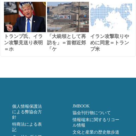
トランプ氏、イラ
「大統領として再
イラン攻撃取りや
ン攻撃見送り表明
訪を」＝首都近郊
めに同意＝トラン
＝ホ
「ケ
プ米
JMBOOK
個人情報保護法
による弊協会方
協会刊行物について
針
情報端末に関するリコー
特商法による表
ル情報
記
文化と産業の歴史散歩道