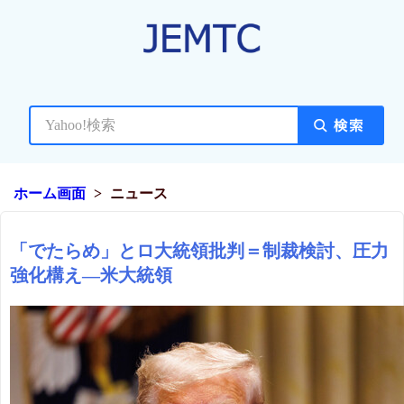
ホーム画面
ニュース
「でたらめ」とロ大統領批判＝制裁検討、圧力
強化構え―米大統領