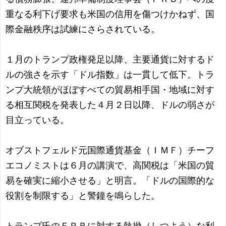
重なる利下げ要求も米国の信用を傷つけかねず、国
際金融秩序は試練にさらされている。
１月のトランプ政権発足以降、主要通貨に対するド
ルの強さを示す「ドル指数」は一貫して低下。トラ
ンプ大統領がほぼすべての貿易相手国・地域に対す
る相互関税を発表した４月２日以降、ドルの弱さが
目立っている。
オブストフェルド元国際通貨基金（ＩＭＦ）チーフ
エコノミストは６月の講演で、高関税は「米国の貿
易を確実に縮小させる」と明言。「ドルの国際的な
役割を制限する」と警鐘を鳴らした。