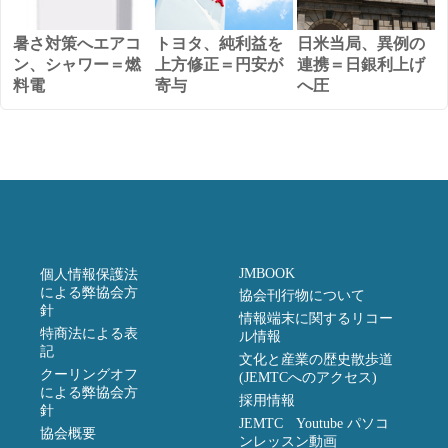
暑さ対策へエアコ
トヨタ、純利益を
日米当局、異例の
ン、シャワー＝燃
上方修正＝円安が
連携＝日銀利上げ
料電
寄与
へ圧
JMBOOK
個人情報保護法
による弊協会方
協会刊行物について
針
情報端末に関するリコー
特商法による表
ル情報
記
文化と産業の歴史散歩道
クーリングオフ
(JEMTCへのアクセス)
による弊協会方
採用情報
針
JEMTC Youtube パソコ
協会概要
ンレッスン動画