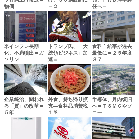
物価
＝２
任へ＝
米インフレ長期
トランプ氏、「大
食料自給率が過去
化、不満噴出＝ガ
統領ビジネス」加
最低に＝２５年度
ソリン
速＝
３７
企業統治、問われ
外食、持ち帰り拡
半導体、月内復旧
る「質」の改革＝
充―食料品消費税
へ＝ＴＳＭＣやソ
５年
１％
ニー