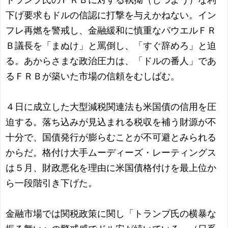
トランプ氏のＦＲＢに対する執拗（しつよう）な利
下げ要求もドルの信認に打撃を与えかねない。イン
フレ再燃を警戒し、金融緩和に慎重なパウエルＦＲ
Ｂ議長を「まぬけ」と罵倒し、「すぐ辞めろ」と迫
る。あからさまな政治圧力は、「ドルの番人」であ
るＦＲＢが築いた市場の信頼をむしばむ。
４日に成立した大型減税関連法も米国債の信用を圧
迫する。落ち込みが見込まれる税収を補う財源が不
十分で、国債発行が膨らむことが不可避とみられる
からだ。格付け大手ムーディーズ・レーティングス
は５月、財政悪化を理由に米国債格付けを最上位か
ら一段階引き下げた。
金融市場では関税政策に関し「トランプ氏の横暴な