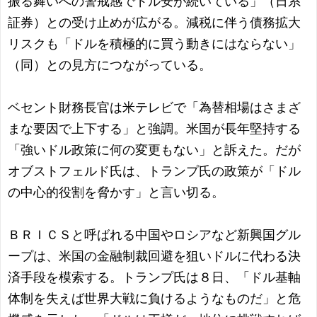
振る舞いへの警戒感でドル安が続いている」（日系
証券）との受け止めが広がる。減税に伴う債務拡大
リスクも「ドルを積極的に買う動きにはならない」
（同）との見方につながっている。
ベセント財務長官は米テレビで「為替相場はさまざ
まな要因で上下する」と強調。米国が長年堅持する
「強いドル政策に何の変更もない」と訴えた。だが
オブストフェルド氏は、トランプ氏の政策が「ドル
の中心的役割を脅かす」と言い切る。
ＢＲＩＣＳと呼ばれる中国やロシアなど新興国グル
ープは、米国の金融制裁回避を狙いドルに代わる決
済手段を模索する。トランプ氏は８日、「ドル基軸
体制を失えば世界大戦に負けるようなものだ」と危