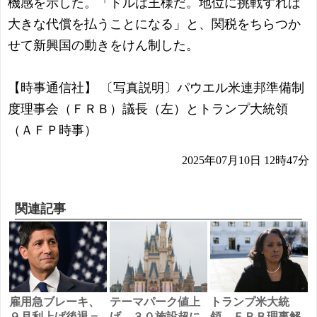
機感を示した。「ドルは王様だ。地位に挑戦すれば
大きな代償を払うことになる」と、関税をちらつか
せて新興国の動きをけん制した。
【時事通信社】 〔写真説明〕パウエル米連邦準備制
度理事会（ＦＲＢ）議長（左）とトランプ大統領
（ＡＦＰ時事）
2025年07月10日 12時47分
関連記事
雇用急ブレーキ、
テーマパーク値上
トランプ米大統
９月利上げ後退＝
げ、３０施設超に
領、ＦＲＢ理事解