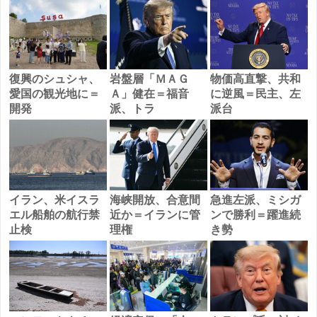
復興のシュシャ、
岩盤層「ＭＡＧ
物価高直撃、共和
愛国の観光地に＝
Ａ」健在＝福音
に逆風＝民主、左
開発
派、トラ
派台
イラン、米イスラ
海峡開放、合意間
急進左派、ミシガ
エル船舶の航行禁
近か＝イランに管
ンで勝利＝躍進続
止検
理権
き勢