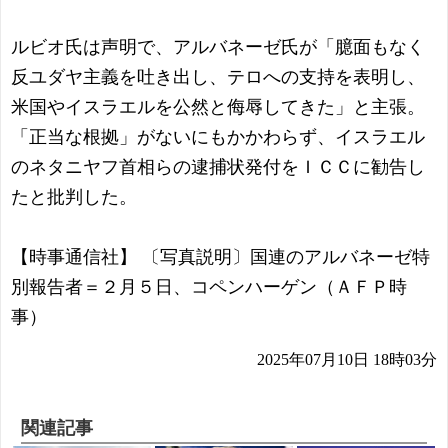
ルビオ氏は声明で、アルバネーゼ氏が「臆面もなく
反ユダヤ主義を吐き出し、テロへの支持を表明し、
米国やイスラエルを公然と侮辱してきた」と主張。
「正当な根拠」がないにもかかわらず、イスラエル
のネタニヤフ首相らの逮捕状発付をＩＣＣに勧告し
たと批判した。
【時事通信社】 〔写真説明〕国連のアルバネーゼ特
別報告者＝２月５日、コペンハーゲン（ＡＦＰ時
事）
2025年07月10日 18時03分
関連記事