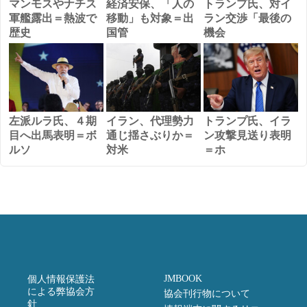
マンモスやナチス
経済安保、「人の
トランプ氏、対イ
軍艦露出＝熱波で
移動」も対象＝出
ラン交渉「最後の
歴史
国管
機会
左派ルラ氏、４期
イラン、代理勢力
トランプ氏、イラ
目へ出馬表明＝ボ
通じ揺さぶりか＝
ン攻撃見送り表明
ルソ
対米
＝ホ
JMBOOK
個人情報保護法
による弊協会方
協会刊行物について
針