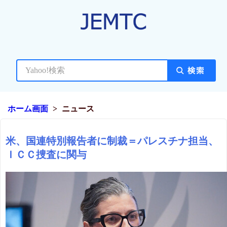
ホーム画面
ニュース
米、国連特別報告者に制裁＝パレスチナ担当、
ＩＣＣ捜査に関与