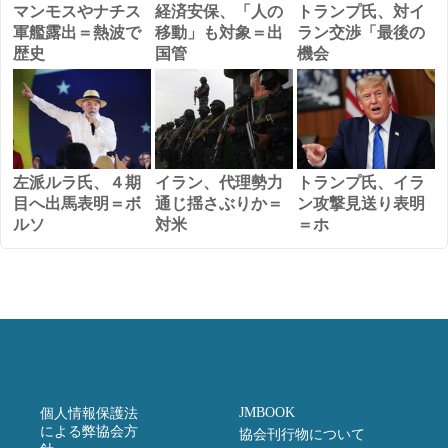
マンモスやナチス
経済安保、「人の
トランプ氏、対イ
軍艦露出＝熱波で
移動」も対象＝出
ラン交渉「最後の
歴史
国管
機会
左派ルラ氏、４期
イラン、代理勢力
トランプ氏、イラ
目へ出馬表明＝ボ
通じ揺さぶりか＝
ン攻撃見送り表明
ルソ
対米
＝ホ
JMBOOK
個人情報保護法
による弊協会方
協会刊行物について