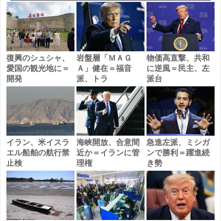
復興のシュシャ、
岩盤層「ＭＡＧ
物価高直撃、共和
愛国の観光地に＝
Ａ」健在＝福音
に逆風＝民主、左
開発
派、トラ
派台
イラン、米イスラ
海峡開放、合意間
急進左派、ミシガ
エル船舶の航行禁
近か＝イランに管
ンで勝利＝躍進続
止検
理権
き勢