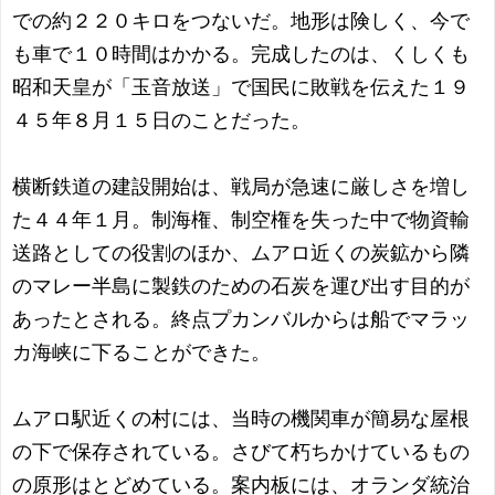
での約２２０キロをつないだ。地形は険しく、今で
も車で１０時間はかかる。完成したのは、くしくも
昭和天皇が「玉音放送」で国民に敗戦を伝えた１９
４５年８月１５日のことだった。
横断鉄道の建設開始は、戦局が急速に厳しさを増し
た４４年１月。制海権、制空権を失った中で物資輸
送路としての役割のほか、ムアロ近くの炭鉱から隣
のマレー半島に製鉄のための石炭を運び出す目的が
あったとされる。終点プカンバルからは船でマラッ
カ海峡に下ることができた。
ムアロ駅近くの村には、当時の機関車が簡易な屋根
の下で保存されている。さびて朽ちかけているもの
の原形はとどめている。案内板には、オランダ統治