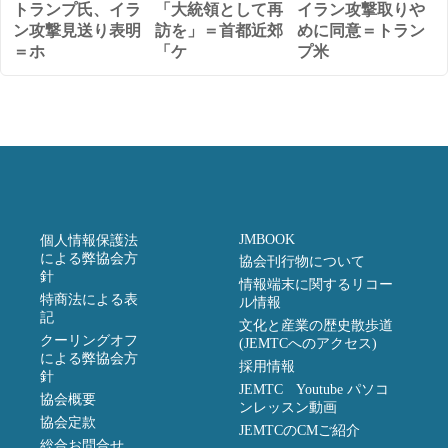
トランプ氏、イラ
「大統領として再
イラン攻撃取りや
ン攻撃見送り表明
訪を」＝首都近郊
めに同意＝トラン
＝ホ
「ケ
プ米
JMBOOK
個人情報保護法
による弊協会方
協会刊行物について
針
情報端末に関するリコー
特商法による表
ル情報
記
文化と産業の歴史散歩道
クーリングオフ
(JEMTCへのアクセス)
による弊協会方
採用情報
針
JEMTC Youtube パソコ
協会概要
ンレッスン動画
協会定款
JEMTCのCMご紹介
総合お問合せ