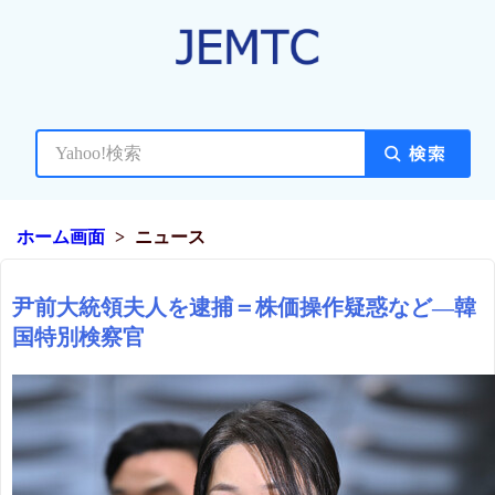
ホーム画面
ニュース
尹前大統領夫人を逮捕＝株価操作疑惑など―韓
国特別検察官