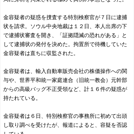
金容疑者の疑惑を捜査する特別検察官が７日に逮捕
状を請求。ソウル中央地裁は１２日、本人出席の下
で逮捕状審査を開き、「証拠隠滅の恐れがある」と
して逮捕状の発付を決めた。拘置所で待機していた
金容疑者は直ちに収監された。
金容疑者は、輸入自動車販売会社の株価操作への関
与や、世界平和統一家庭連合（旧統一教会）元幹部
からの高級バッグ不正受領など、計１６件の疑惑が
持たれている。
金容疑者は６日、特別検察官の事務所に初めて出頭
し取り調べを受けたが、報道によると、容疑を否認