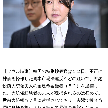
【ソウル時事】韓国の特別検察官は１２日、不正に
株価を操作した資本市場法違反などの疑いで、尹錫
悦前大統領夫人の金建希容疑者（５２）を逮捕し
た。大統領経験者の夫人が逮捕されるのは初めて。
尹前大統領も７月に逮捕されており、夫婦で捜査当
局に身柄を拘束される極めて異例の事態となった。