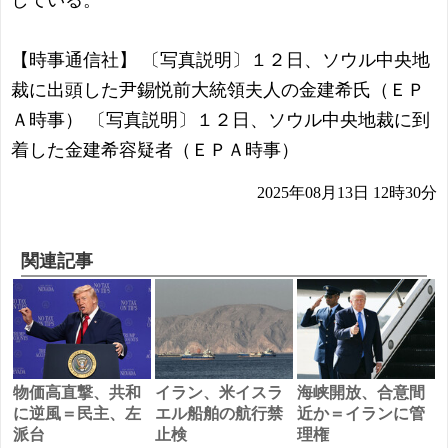
している。
【時事通信社】 〔写真説明〕１２日、ソウル中央地
裁に出頭した尹錫悦前大統領夫人の金建希氏（ＥＰ
Ａ時事） 〔写真説明〕１２日、ソウル中央地裁に到
着した金建希容疑者（ＥＰＡ時事）
2025年08月13日 12時30分
関連記事
物価高直撃、共和
イラン、米イスラ
海峡開放、合意間
に逆風＝民主、左
エル船舶の航行禁
近か＝イランに管
派台
止検
理権