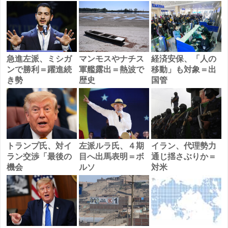
急進左派、ミシガ
マンモスやナチス
経済安保、「人の
ンで勝利＝躍進続
軍艦露出＝熱波で
移動」も対象＝出
き勢
歴史
国管
トランプ氏、対イ
左派ルラ氏、４期
イラン、代理勢力
ラン交渉「最後の
目へ出馬表明＝ボ
通じ揺さぶりか＝
機会
ルソ
対米