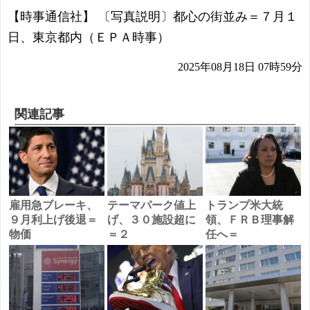
【時事通信社】 〔写真説明〕都心の街並み＝７月１
日、東京都内（ＥＰＡ時事）
2025年08月18日 07時59分
関連記事
雇用急ブレーキ、
テーマパーク値上
トランプ米大統
９月利上げ後退＝
げ、３０施設超に
領、ＦＲＢ理事解
物価
＝２
任へ＝