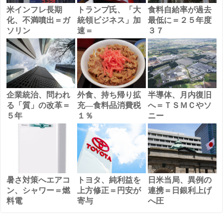
米インフレ長期
トランプ氏、「大
食料自給率が過去
化、不満噴出＝ガ
統領ビジネス」加
最低に＝２５年度
ソリン
速＝
３７
企業統治、問われ
外食、持ち帰り拡
半導体、月内復旧
る「質」の改革＝
充―食料品消費税
へ＝ＴＳＭＣやソ
５年
１％
ニー
暑さ対策へエアコ
トヨタ、純利益を
日米当局、異例の
ン、シャワー＝燃
上方修正＝円安が
連携＝日銀利上げ
料電
寄与
へ圧