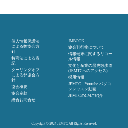
JMBOOK
個人情報保護法
による弊協会方
協会刊行物について
針
情報端末に関するリコー
特商法による表
ル情報
記
文化と産業の歴史散歩道
クーリングオフ
(JEMTCへのアクセス)
による弊協会方
採用情報
針
JEMTC Youtube パソコ
協会概要
ンレッスン動画
協会定款
JEMTCのCMご紹介
総合お問合せ
Copyright © 2024 JEMTC All Rights Reserved.