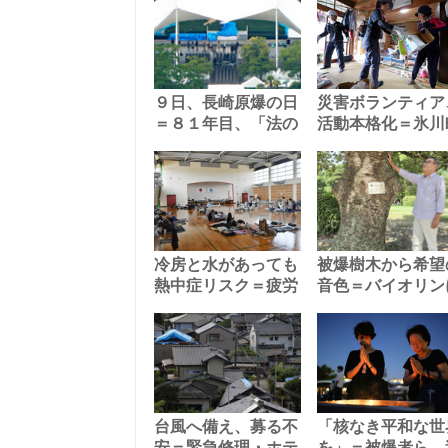
９日、長崎原爆の日
災害ボランティア
＝８１年目、「法の
活動本格化＝氷川
冷房と水があっても
被爆樹木から希望
熱中症リスク＝疲労
音色＝バイオリン
台風へ備え、募る不
「核なき平和な世
安＝緊急修理・ホテ
を」＝被爆者ら、