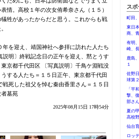
いくためにも、日本は防衛面などでうまく立
スポ
い表情。高校１年の次女侑希奈さん（１５）
町田
の犠牲があったからだと思う。これからも戦
東日
た。
商、
有明
０年を迎え、靖国神社へ参拝に訪れた人たち
崎、
真説明〕終戦記念日の正午を迎え、黙とうす
鹿島
１
東京都千代田区 〔写真説明〕千鳥ケ淵戦没
佐野
とうする人たち＝１５日正午、東京都千代田
球第
で戦死した祖父を悼む秦由香里さん＝１５日
「平
没者墓苑
撃、
部さ
2025年08月15日 17時54分
夏の
高校
仙台
ロッ