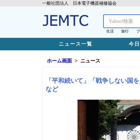
一般社団法人 日本電子機器補修協会
生活
旅行
プ
ニュース一覧
今
ホーム画面
ニュース
「平和続いて」「戦争しない国を
など