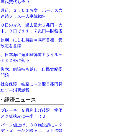
、世代交代も争点
員月給、３．５１％増＝ボーナス含
年連続プラス―人事院勧告
３０日の介入、過去最大６兆円＝大
休中、３日で１１．７兆円―財務省
三原則、にじむ持論＝高市首相、安
書改定を意識
鮮、日本海に短距離弾道ミサイル＝
のＥＥＺ外に落下
氏復党、結論持ち越し＝自民党紀委
査開始
の社会保障、岐路に＝財源５兆円見
立たず―消費減税
・経済ニュース
急ブレーキ、９月利上げ後退＝物価
リスク板挟みに―米ＦＲＢ
マパーク値上げ、３０施設超に＝２
、ディズニーなど続々―コスト増背