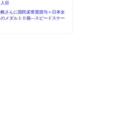
５人目
美帆さんに国民栄誉賞授与＝日本女
多のメダル１０個―スピードスケー