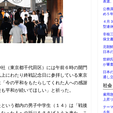
表選
公務
め５
４月
型連
非核
保文
北朝
日本
世耕
が審
神社（東京都千代田区）には午前６時の開門
日本
以上にわたり終戦記念日に参拝している東京
通し
は「今の平和をもたらしてくれた人への感謝
社会
後も平和が続いてほしい」と祈った。
雇用
上昇
たという都内の男子中学生（１４）は「戦後
テー
６年