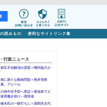
の読みもの
便利なサイトリンク集
・行政ニュース
、相互不信解消が課題＝閣内協力が
石
首相に新たな動画問題＝熊本視察
Ｖ風」アピール
者の熱中症予防へ実証＝新技術でエ
ン使用働き掛け―環境省
、橋本氏の一騎打ちに＝国民民主代