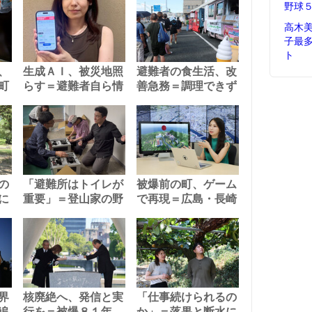
野球
高木
子最
ト
、
生成ＡＩ、被災地照
避難者の食生活、改
町
らす＝避難者自ら情
善急務＝調理できず
の
「避難所はトイレが
被爆前の町、ゲーム
に
重要」＝登山家の野
で再現＝広島・長崎
界
核廃絶へ、発信と実
「仕事続けられるの
追
行を＝被爆８１年、
か」＝落果と断水に