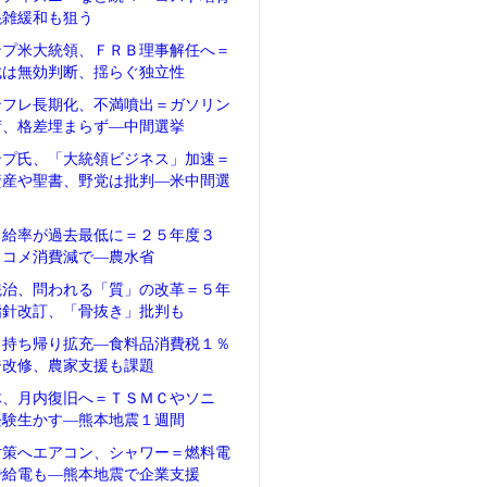
混雑緩和も狙う
ンプ米大統領、ＦＲＢ理事解任へ＝
裁は無効判断、揺らぐ独立性
ンフレ長期化、不満噴出＝ガソリン
荷、格差埋まらず―中間選挙
ンプ氏、「大統領ビジネス」加速＝
資産や聖書、野党は批判―米中間選
自給率が過去最低に＝２５年度３
、コメ消費減で―農水省
統治、問われる「質」の改革＝５年
指針改訂、「骨抜き」批判も
、持ち帰り拡充―食料品消費税１％
ジ改修、農家支援も課題
体、月内復旧へ＝ＴＳＭＣやソニ
経験生かす―熊本地震１週間
対策へエアコン、シャワー＝燃料電
で給電も―熊本地震で企業支援