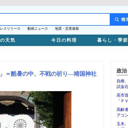
レスリリース
動画ニュース
地震・災害速報
日の天気
今日の料理
暮らし・季節
政治
」＝酷暑の中、不戦の祈り―靖国神社
自維
試金
高市
「Ｐ
高齢
アコ
玉木