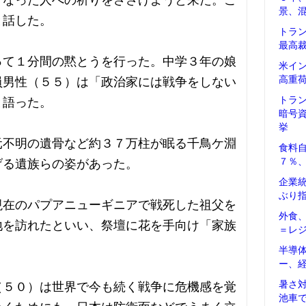
くなった人への祈りをささげようと来た。こ
景、
と話した。
トラ
最高
って１分間の黙とうを行った。中学３年の娘
米イ
高重
員男性（５５）は「政治家には戦争をしない
トラ
と語った。
暗号
挙
元不明の遺骨など約３７万柱が眠る千鳥ケ淵
食料
７％
げる遺族らの姿があった。
企業
ぶり
現在のパプアニューギニアで戦死した祖父を
外食
地を訪れたといい、祭壇に花を手向け「家族
＝レ
。
半導
ー、
暑さ
（５０）は世界で今も続く戦争に危機感を覚
池車