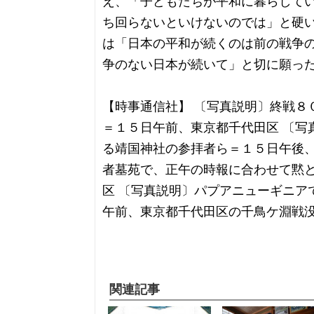
え、「子どもたちが平和に暮らして
ち回らないといけないのでは」と硬
は「日本の平和が続くのは前の戦争
争のない日本が続いて」と切に願っ
【時事通信社】 〔写真説明〕終戦８
＝１５日午前、東京都千代田区 〔写
る靖国神社の参拝者ら＝１５日午後、
者墓苑で、正午の時報に合わせて黙
区 〔写真説明〕パプアニューギニア
午前、東京都千代田区の千鳥ケ淵戦
関連記事