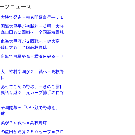
ーツニュース
、大勝で発進＝柏も開幕白星―Ｊ１
本国際大昌平が初勝利＝英明、大分
青森山田も２回戦へ―全国高校野球
、東海大甲府が２回戦へ＝健大高
長崎日大も―全国高校野球
、逆転で白星発進＝横浜Ｍ破る＝Ｊ
日大、神村学園が２回戦へ＝高校野
２日
和あってこその野球」＝きのこ雲目
復興語り継ぐ―元カープ捕手の長谷
ん
甲子園開幕＝「いい顔で野球を」―
野球
育英が２回戦へ＝高校野球
テの益田が通算２５０セーブ＝プロ