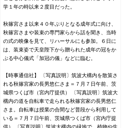
学１年の時以来２度目だった。
秋篠宮さま以来４０年ぶりとなる成年式に向け、
秋篠宮さまや装束の専門家らから話を聞き、当時
の式の映像を見て、リハーサルにも参加。６日に
は、装束姿で天皇陛下から贈られた成年の冠をか
ぶる中心儀式「加冠の儀」などに臨む。
【時事通信社】 〔写真説明〕筑波大構内を散策さ
れる秋篠宮家の長男悠仁さま＝７月７日午前、茨
城県つくば市（宮内庁提供） 〔写真説明〕筑波大
構内の道を自転車で走られる秋篠宮家の長男悠仁
さま。自転車は授業の合間など普段から利用して
いる＝７月７日午前、茨城県つくば市（宮内庁提
供） 〔写真説明〕筑波大構内の緑地で、植物や生