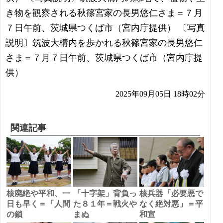
き物を観察される秋篠宮家の長男悠仁さま＝７月
７日午前、茨城県つくば市（宮内庁提供） 〔写真
説明〕筑波大構内を歩かれる秋篠宮家の長男悠仁
さま＝７月７日午前、茨城県つくば市（宮内庁提
供）
2025年09月05日 18時02分
関連記事
核廃絶や平和、一
「十字架」背負っ
核兵器「必要悪で
日も早く＝「人間
た８１年＝戦火や
なく絶対悪」＝平
の鎖
まぬ
和宣