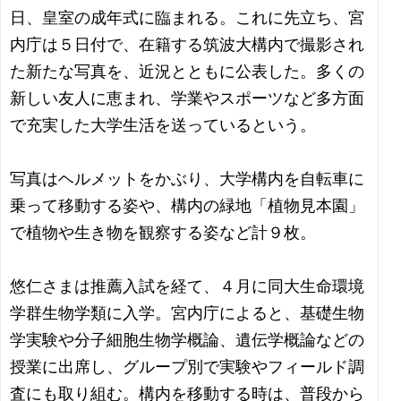
日、皇室の成年式に臨まれる。これに先立ち、宮
内庁は５日付で、在籍する筑波大構内で撮影され
た新たな写真を、近況とともに公表した。多くの
新しい友人に恵まれ、学業やスポーツなど多方面
で充実した大学生活を送っているという。
写真はヘルメットをかぶり、大学構内を自転車に
乗って移動する姿や、構内の緑地「植物見本園」
で植物や生き物を観察する姿など計９枚。
悠仁さまは推薦入試を経て、４月に同大生命環境
学群生物学類に入学。宮内庁によると、基礎生物
学実験や分子細胞生物学概論、遺伝学概論などの
授業に出席し、グループ別で実験やフィールド調
査にも取り組む。構内を移動する時は、普段から