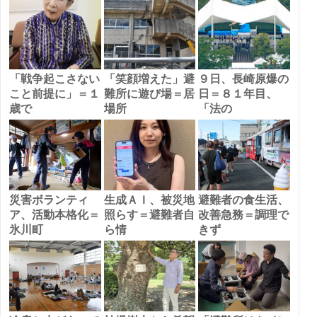
「戦争起こさない
「笑顔増えた」避
９日、長崎原爆の
こと前提に」＝１
難所に遊び場＝居
日＝８１年目、
歳で
場所
「法の
災害ボランティ
生成ＡＩ、被災地
避難者の食生活、
ア、活動本格化＝
照らす＝避難者自
改善急務＝調理で
氷川町
ら情
きず