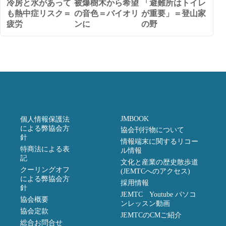
冷房と水があって
被爆樹木から希望
「避難所はトイレ
も熱中症リスク＝
の音色＝バイオリ
が重要」＝登山家
疲労
ンに
の野
JMBOOK
個人情報保護法
による弊協会方
協会刊行物について
針
情報端末に関するリコー
特商法による表
ル情報
記
文化と産業の歴史散歩道
クーリングオフ
(JEMTCへのアクセス)
による弊協会方
採用情報
針
JEMTC Youtube パソコ
協会概要
ンレッスン動画
協会定款
JEMTCのCMご紹介
総合お問合せ