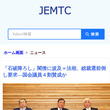
ホーム画面
ニュース
「石破降ろし」閣僚に波及＝法相、総裁選前倒
し要求―国会議員４割賛成か