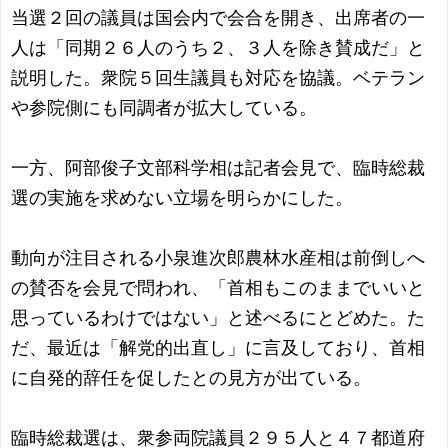
当選２回の議員は国会内で会合を開き、出席者の一
人は「同期２６人のうち２、３人を除き賛成だ」と
説明した。衆院５回生議員も対応を協議。ベテラン
や参院側にも同調者が拡大している。
一方、阿部俊子文部科学相は記者会見で、臨時総裁
選の実施を求めない立場を明らかにした。
動向が注目される小泉進次郎農林水産相は前倒しへ
の賛否を会見で問われ、「首相もこのままでいいと
思っているわけではない」と述べるにとどめた。た
だ、最近は「解党的出直し」に言及しており、首相
に自発的辞任を促したとの見方が出ている。
臨時総裁選は、衆参両院議員２９５人と４７都道府