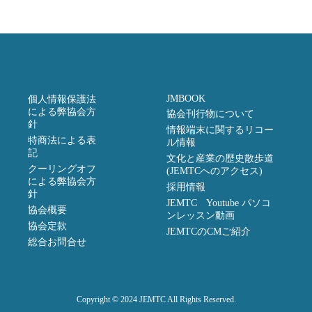
JMBOOK
個人情報保護法
による弊協会方
協会刊行物について
針
情報端末に関するリコー
特商法による表
ル情報
記
文化と産業の歴史散歩道
クーリングオフ
(JEMTCへのアクセス)
による弊協会方
採用情報
針
JEMTC Youtube パソコ
協会概要
ンレッスン動画
協会定款
JEMTCのCMご紹介
総合お問合せ
Copyright © 2024 JEMTC All Rights Reserved.