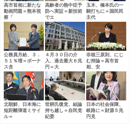
高市首相に新たな
高齢者の熱中症予
玉木、橋本氏の一
動画問題＝熊本視
防へ実証＝新技術
騎打ちに＝国民民
察「
でエ
主代
公務員月給、３．
４月３０日の介
非核三原則、にじ
５１％増＝ボーナ
入、過去最大６兆
む持論＝高市首
ス含
円＝大
相、安
北朝鮮、日本海に
世耕氏復党、結論
日本の社会保障、
短距離弾道ミサイ
持ち越し＝自民党
岐路に＝財源５兆
ル＝
紀委
円見