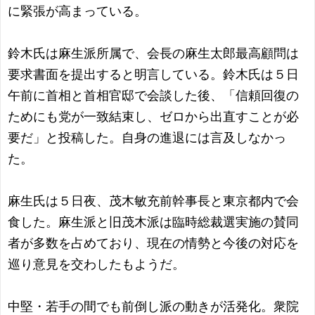
に緊張が高まっている。
鈴木氏は麻生派所属で、会長の麻生太郎最高顧問は
要求書面を提出すると明言している。鈴木氏は５日
午前に首相と首相官邸で会談した後、「信頼回復の
ためにも党が一致結束し、ゼロから出直すことが必
要だ」と投稿した。自身の進退には言及しなかっ
た。
麻生氏は５日夜、茂木敏充前幹事長と東京都内で会
食した。麻生派と旧茂木派は臨時総裁選実施の賛同
者が多数を占めており、現在の情勢と今後の対応を
巡り意見を交わしたもようだ。
中堅・若手の間でも前倒し派の動きが活発化。衆院