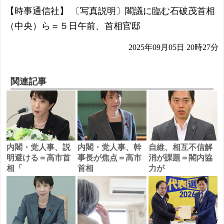
【時事通信社】 〔写真説明〕閣議に臨む石破茂首相
（中央）ら＝５日午前、首相官邸
2025年09月05日 20時27分
関連記事
内閣・党人事、説
内閣・党人事、幹
自維、相互不信解
明避ける＝高市首
事長が焦点＝高市
消が課題＝閣内協
相「
首相
力が