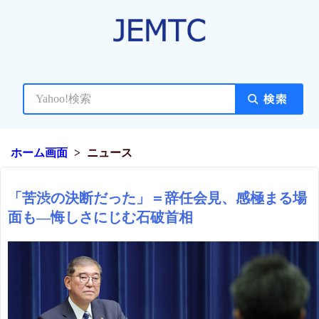
ホーム画面
ニュース
「苦渋の決断だった」＝辞任会見、感極まる場
面も―悔しさにじむ石破首相