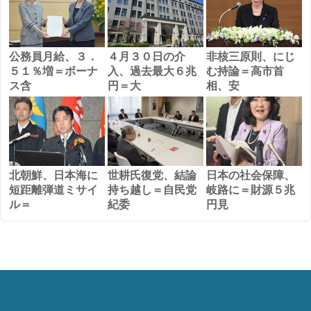
公務員月給、３．
４月３０日の介
非核三原則、にじ
５１％増＝ボーナ
入、過去最大６兆
む持論＝高市首
ス含
円＝大
相、安
北朝鮮、日本海に
世耕氏復党、結論
日本の社会保障、
短距離弾道ミサイ
持ち越し＝自民党
岐路に＝財源５兆
ル＝
紀委
円見