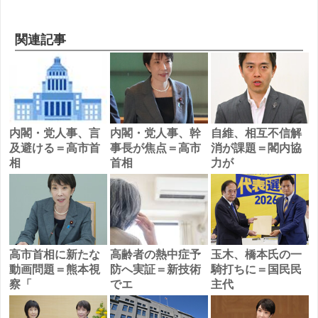
関連記事
内閣・党人事、言
内閣・党人事、幹
自維、相互不信解
及避ける＝高市首
事長が焦点＝高市
消が課題＝閣内協
相
首相
力が
高市首相に新たな
高齢者の熱中症予
玉木、橋本氏の一
動画問題＝熊本視
防へ実証＝新技術
騎打ちに＝国民民
察「
でエ
主代