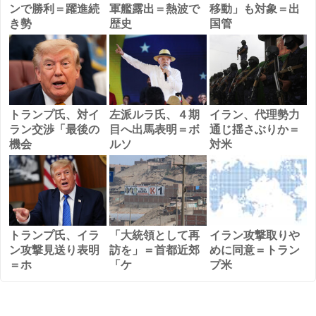
ンで勝利＝躍進続
軍艦露出＝熱波で
移動」も対象＝出
き勢
歴史
国管
トランプ氏、対イ
左派ルラ氏、４期
イラン、代理勢力
ラン交渉「最後の
目へ出馬表明＝ボ
通じ揺さぶりか＝
機会
ルソ
対米
トランプ氏、イラ
「大統領として再
イラン攻撃取りや
ン攻撃見送り表明
訪を」＝首都近郊
めに同意＝トラン
＝ホ
「ケ
プ米