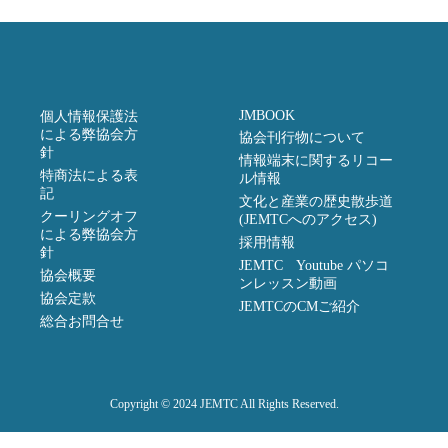
JMBOOK
個人情報保護法
による弊協会方
協会刊行物について
針
情報端末に関するリコー
特商法による表
ル情報
記
文化と産業の歴史散歩道
クーリングオフ
(JEMTCへのアクセス)
による弊協会方
採用情報
針
JEMTC Youtube パソコ
協会概要
ンレッスン動画
協会定款
JEMTCのCMご紹介
総合お問合せ
Copyright © 2024 JEMTC All Rights Reserved.