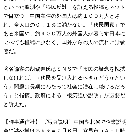
といった臆測や「移民反対」を訴える投稿もネット
で目立つ。中国在住の外国人は約１００万人とさ
れ、全人口の０．１％に満たない。「移民国家」で
ある米国や、約４００万人の外国人が暮らす日本に
比べても極端に少なく、国外からの人の流れには敏
感だ。
著名論客の胡錫進氏はＳＮＳで「市民の疑念を払拭
しなければ、（移民を受け入れるべきかどうかとい
う）問題は長期にわたって社会に潜在し続けるだろ
う」と指摘。政府による「根気強い説明」が必要だ
と訴えた。
【時事通信社】 〔写真説明〕中国湖北省で企業説明
会に詰め掛ける人々＝２月６日、宜昌市（ＡＦＰ時