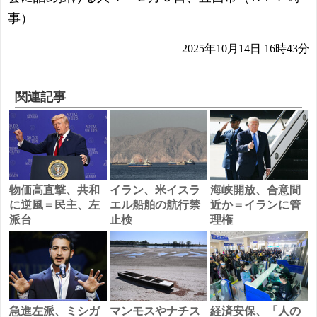
事）
2025年10月14日 16時43分
関連記事
物価高直撃、共和
イラン、米イスラ
海峡開放、合意間
に逆風＝民主、左
エル船舶の航行禁
近か＝イランに管
派台
止検
理権
急進左派、ミシガ
マンモスやナチス
経済安保、「人の