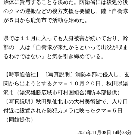
治体に貸与することを決めた。防衛省には殺処分後
のクマの運搬などの後方支援を要望し、陸上自衛隊
が５日から鹿角市で活動を始めた。
県では１１月に入っても人身被害が続いており、幹
部の一人は「自衛隊が来たからといって出没が収ま
るわけではない」と気を引き締めている。
【時事通信社】 〔写真説明〕消防本部に侵入し、玄
関から出ようとするクマ＝１０月２０日、秋田県湯
沢市（湯沢雄勝広域市町村圏組合消防本部提供）
〔写真説明〕秋田県仙北市の大村美術館で、入り口
付近に設置された防犯カメラに映ったクマ＝５日
（同館提供）
2025年11月08日 14時33分