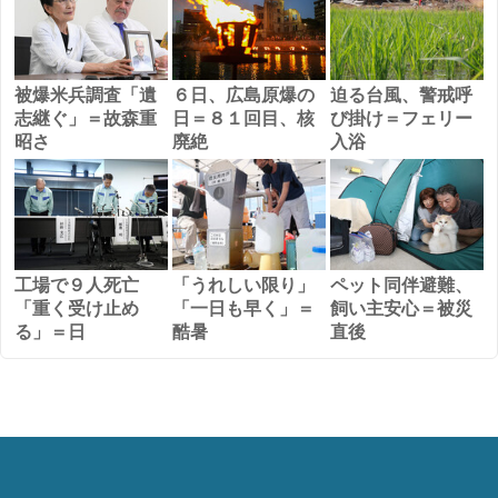
被爆米兵調査「遺
６日、広島原爆の
迫る台風、警戒呼
志継ぐ」＝故森重
日＝８１回目、核
び掛け＝フェリー
昭さ
廃絶
入浴
工場で９人死亡
「うれしい限り」
ペット同伴避難、
「重く受け止め
「一日も早く」＝
飼い主安心＝被災
る」＝日
酷暑
直後