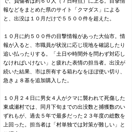
で、負傷者は約６０人（７日時点）に上る。目撃情
報などをまとめた県のサイト「クマダス」による
と、出没は１０月だけで５５００件を超えた。
１０月に約５００件の目撃情報があった大仙市。情
報が入ると、市職員が状況に応じ現地を確認したり
追い払ったりする。「土日や時間外を問わず対応し
なければいけない」と疲れた表情の担当者。出没が
続いた結果、市は所有する箱わなをほぼ使い切り、
急きょ８基を追加購入した。
１０月２４日に男女４人がクマに襲われて死傷した
東成瀬村では、同月下旬までの出没数と捕獲数のい
ずれもが、過去５年で最多だった２３年度の総数を
上回った。担当者は「村単独では対策が難しい」と