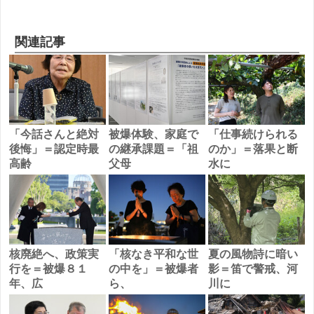
関連記事
「今話さんと絶対
被爆体験、家庭で
「仕事続けられる
後悔」＝認定時最
の継承課題＝「祖
のか」＝落果と断
高齢
父母
水に
核廃絶へ、政策実
「核なき平和な世
夏の風物詩に暗い
行を＝被爆８１
の中を」＝被爆者
影＝笛で警戒、河
年、広
ら、
川に