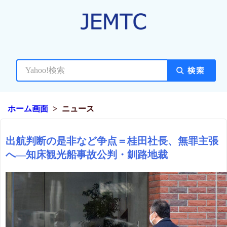
ホーム画面
ニュース
出航判断の是非など争点＝桂田社長、無罪主張
へ―知床観光船事故公判・釧路地裁