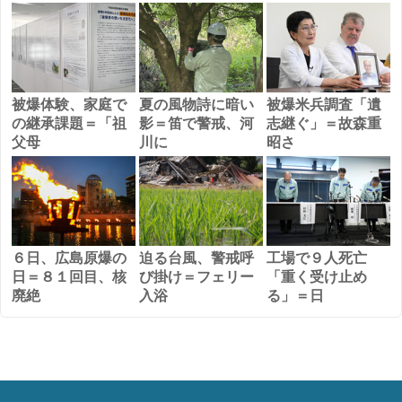
被爆体験、家庭で
夏の風物詩に暗い
被爆米兵調査「遺
の継承課題＝「祖
影＝笛で警戒、河
志継ぐ」＝故森重
父母
川に
昭さ
６日、広島原爆の
迫る台風、警戒呼
工場で９人死亡
日＝８１回目、核
び掛け＝フェリー
「重く受け止め
廃絶
入浴
る」＝日