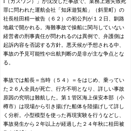
I（カズワン）」が沈没した事故で、業務上過失致死
罪に問われた運航会社「知床遊覧船」（斜里町）の
社長桂田精一被告（６２）の初公判が１２日、釧路
地裁で開かれる。海難事故で操船に関与していない
経営者の刑事責任が問われるのは異例で、弁護側は
起訴内容を否認する方針。悪天候が予想される中、
事故の予見可能性や出航判断の是非が主な争点とな
る。
事故では船長＝当時（５４）＝をはじめ、乗ってい
た２６人全員が死亡、行方不明となり、詳しい事故
原因の究明は難航した。第１管区海上保安本部（小
樽市）は現場から引き揚げた船体を陸揚げして詳し
く分析。小型模型を使った再現実験を行うなどし、
事故発生から２年以上が経過した２４年秋に桂田被