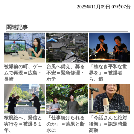
2025年11月09日 07時07分
関連記事
被爆前の町、ゲー
台風へ備え、募る
「核なき平和な世
ムで再現＝広島・
不安＝緊急修理・
界を」＝被爆者
長崎
ホテ
ら、追
核廃絶へ、発信と
「仕事続けられる
「今話さんと絶対
実行を＝被爆８１
のか」＝落果と断
後悔」＝認定時最
年、
水に
高齢