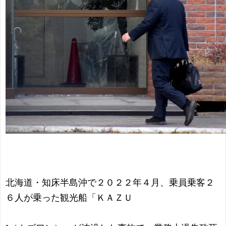
北海道・知床半島沖で２０２２年４月、乗員乗客２
６人が乗った観光船「ＫＡＺＵ