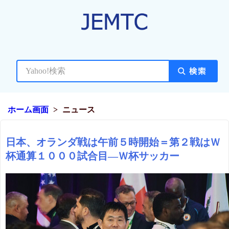
ホーム画面
ニュース
日本、オランダ戦は午前５時開始＝第２戦はＷ
杯通算１０００試合目―Ｗ杯サッカー