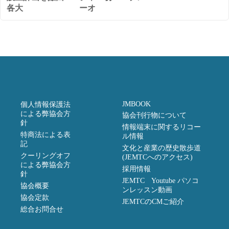
各大
ーオ
JMBOOK
個人情報保護法
による弊協会方
協会刊行物について
針
情報端末に関するリコー
特商法による表
ル情報
記
文化と産業の歴史散歩道
クーリングオフ
(JEMTCへのアクセス)
による弊協会方
採用情報
針
JEMTC Youtube パソコ
協会概要
ンレッスン動画
協会定款
JEMTCのCMご紹介
総合お問合せ