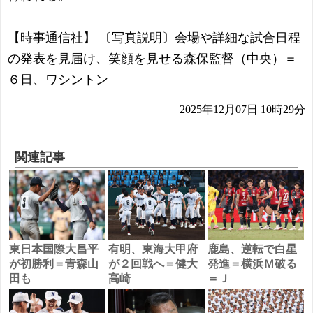
【時事通信社】 〔写真説明〕会場や詳細な試合日程
の発表を見届け、笑顔を見せる森保監督（中央）＝
６日、ワシントン
2025年12月07日 10時29分
関連記事
東日本国際大昌平
有明、東海大甲府
鹿島、逆転で白星
が初勝利＝青森山
が２回戦へ＝健大
発進＝横浜Ｍ破る
田も
高崎
＝Ｊ