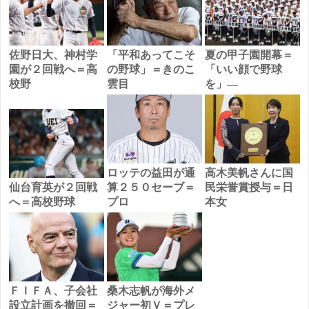
佐野日大、神村学
「平和あってこそ
夏の甲子園開幕＝
園が２回戦へ＝高
の野球」＝きのこ
「いい顔で野球
校野
雲目
を」―
ロッテの益田が通
高木美帆さんに国
仙台育英が２回戦
算２５０セーブ＝
民栄誉賞授与＝日
へ＝高校野球
プロ
本女
ＦＩＦＡ、子会社
桑木志帆が海外メ
設立計画を撤回＝
ジャー初Ｖ＝プレ