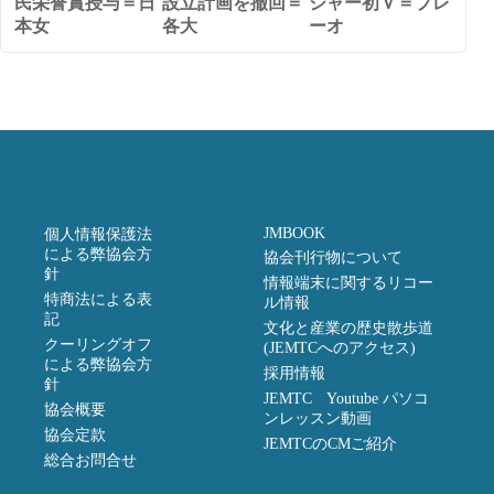
民栄誉賞授与＝日
設立計画を撤回＝
ジャー初Ｖ＝プレ
本女
各大
ーオ
JMBOOK
個人情報保護法
による弊協会方
協会刊行物について
針
情報端末に関するリコー
特商法による表
ル情報
記
文化と産業の歴史散歩道
クーリングオフ
(JEMTCへのアクセス)
による弊協会方
採用情報
針
JEMTC Youtube パソコ
協会概要
ンレッスン動画
協会定款
JEMTCのCMご紹介
総合お問合せ