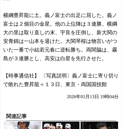
横綱豊昇龍に土。義ノ富士の出足に屈した。義ノ
富士は２個目の金星。他の上位陣は３連勝。横綱
大の里は取り直しの末、宇良を圧倒し、新大関の
安青錦は一山本を退けた。大関琴桜は物言いがつ
いた一番で小結若元春に逆転勝ち。両関脇は、霧
島が３連勝とし、高安は白星を先行させた。
【時事通信社】 〔写真説明〕義ノ富士に寄り切り
で敗れた豊昇龍＝１３日、東京・両国国技館
2026年01月13日 19時04分
関連記事