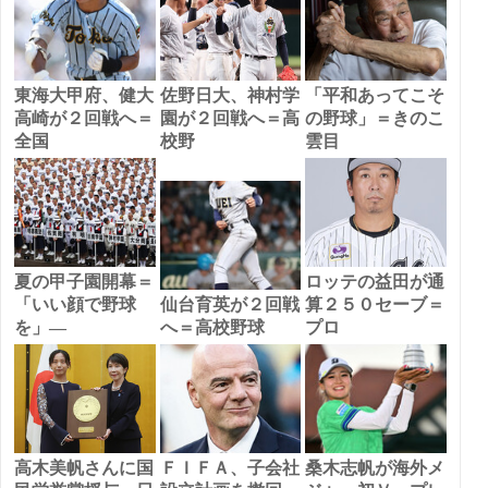
東海大甲府、健大
佐野日大、神村学
「平和あってこそ
高崎が２回戦へ＝
園が２回戦へ＝高
の野球」＝きのこ
全国
校野
雲目
夏の甲子園開幕＝
ロッテの益田が通
「いい顔で野球
仙台育英が２回戦
算２５０セーブ＝
を」―
へ＝高校野球
プロ
高木美帆さんに国
ＦＩＦＡ、子会社
桑木志帆が海外メ