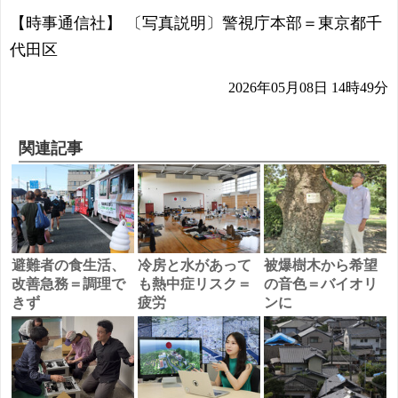
【時事通信社】 〔写真説明〕警視庁本部＝東京都千
代田区
2026年05月08日 14時49分
関連記事
避難者の食生活、
冷房と水があって
被爆樹木から希望
改善急務＝調理で
も熱中症リスク＝
の音色＝バイオリ
きず
疲労
ンに