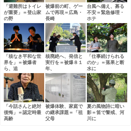
「避難所はトイレ
被爆前の町、ゲー
台風へ備え、募る
が重要」＝登山家
ムで再現＝広島・
不安＝緊急修理・
の野
長崎
ホテ
「核なき平和な世
核廃絶へ、発信と
「仕事続けられる
界を」＝被爆者
実行を＝被爆８１
のか」＝落果と断
ら、追
年、
水に
「今話さんと絶対
被爆体験、家庭で
夏の風物詩に暗い
後悔」＝認定時最
の継承課題＝「祖
影＝笛で警戒、河
高齢
父母
川に