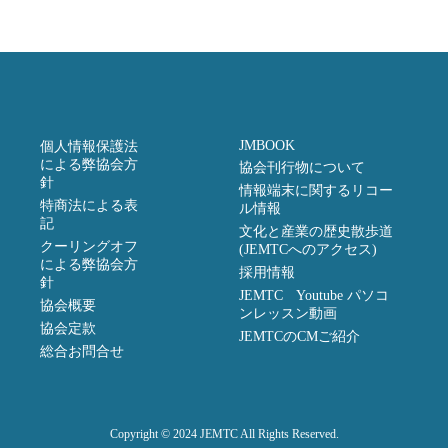
JMBOOK
個人情報保護法
による弊協会方
協会刊行物について
針
情報端末に関するリコー
特商法による表
ル情報
記
文化と産業の歴史散歩道
クーリングオフ
(JEMTCへのアクセス)
による弊協会方
採用情報
針
JEMTC Youtube パソコ
協会概要
ンレッスン動画
協会定款
JEMTCのCMご紹介
総合お問合せ
Copyright © 2024 JEMTC All Rights Reserved.