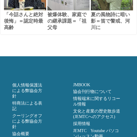
「今話さんと絶対
被爆体験、家庭で
夏の風物詩に暗い
後悔」＝認定時最
の継承課題＝「祖
影＝笛で警戒、河
高齢
父母
川に
JMBOOK
個人情報保護法
による弊協会方
協会刊行物について
針
情報端末に関するリコー
特商法による表
ル情報
記
文化と産業の歴史散歩道
クーリングオフ
(JEMTCへのアクセス)
による弊協会方
採用情報
針
JEMTC Youtube パソコ
協会概要
ンレッスン動画