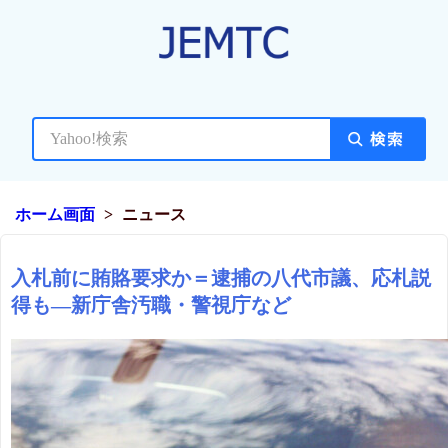
ホーム画面
ニュース
入札前に賄賂要求か＝逮捕の八代市議、応札説
得も―新庁舎汚職・警視庁など