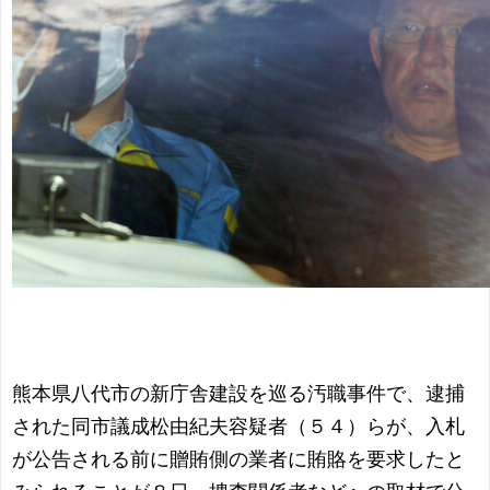
熊本県八代市の新庁舎建設を巡る汚職事件で、逮捕
された同市議成松由紀夫容疑者（５４）らが、入札
が公告される前に贈賄側の業者に賄賂を要求したと