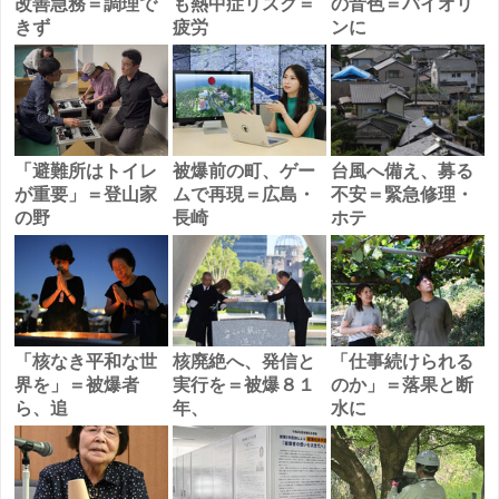
改善急務＝調理で
も熱中症リスク＝
の音色＝バイオリ
きず
疲労
ンに
「避難所はトイレ
被爆前の町、ゲー
台風へ備え、募る
が重要」＝登山家
ムで再現＝広島・
不安＝緊急修理・
の野
長崎
ホテ
「核なき平和な世
核廃絶へ、発信と
「仕事続けられる
界を」＝被爆者
実行を＝被爆８１
のか」＝落果と断
ら、追
年、
水に