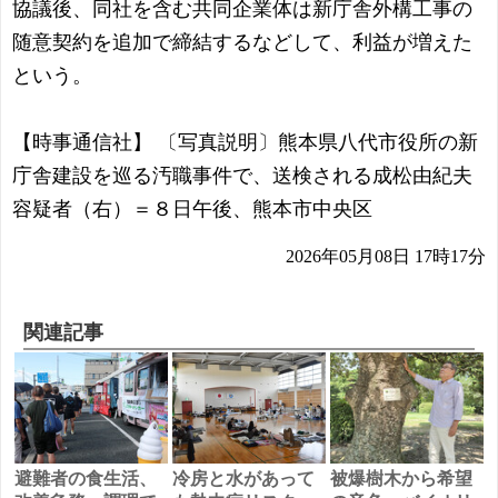
協議後、同社を含む共同企業体は新庁舎外構工事の
随意契約を追加で締結するなどして、利益が増えた
という。
【時事通信社】 〔写真説明〕熊本県八代市役所の新
庁舎建設を巡る汚職事件で、送検される成松由紀夫
容疑者（右）＝８日午後、熊本市中央区
2026年05月08日 17時17分
関連記事
避難者の食生活、
冷房と水があって
被爆樹木から希望