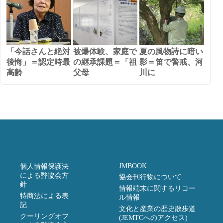
「今話さんと絶対
被爆体験、家庭で
夏の風物詩に暗い
後悔」＝認定時最
の継承課題＝「祖
影＝笛で警戒、河
高齢
父母
川に
JMBOOK
個人情報保護法
による弊協会方
協会刊行物について
針
情報端末に関するリコー
特商法による表
ル情報
記
文化と産業の歴史散歩道
クーリングオフ
(JEMTCへのアクセス)