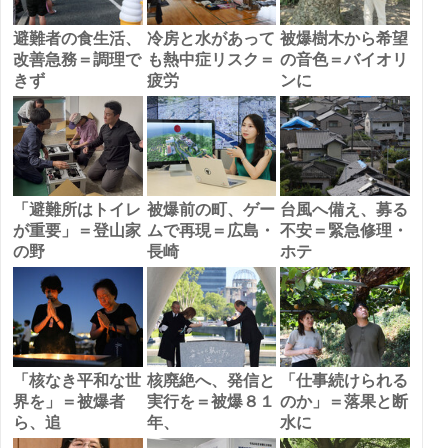
避難者の食生活、
冷房と水があって
被爆樹木から希望
改善急務＝調理で
も熱中症リスク＝
の音色＝バイオリ
きず
疲労
ンに
「避難所はトイレ
被爆前の町、ゲー
台風へ備え、募る
が重要」＝登山家
ムで再現＝広島・
不安＝緊急修理・
の野
長崎
ホテ
「核なき平和な世
核廃絶へ、発信と
「仕事続けられる
界を」＝被爆者
実行を＝被爆８１
のか」＝落果と断
ら、追
年、
水に