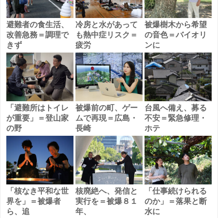
避難者の食生活、
冷房と水があって
被爆樹木から希望
改善急務＝調理で
も熱中症リスク＝
の音色＝バイオリ
きず
疲労
ンに
「避難所はトイレ
被爆前の町、ゲー
台風へ備え、募る
が重要」＝登山家
ムで再現＝広島・
不安＝緊急修理・
の野
長崎
ホテ
「核なき平和な世
核廃絶へ、発信と
「仕事続けられる
界を」＝被爆者
実行を＝被爆８１
のか」＝落果と断
ら、追
年、
水に