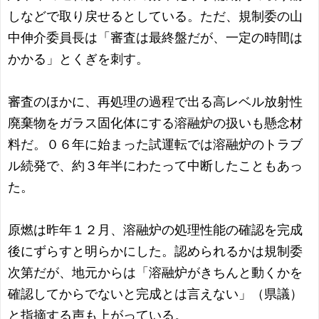
しなどで取り戻せるとしている。ただ、規制委の山
中伸介委員長は「審査は最終盤だが、一定の時間は
かかる」とくぎを刺す。
審査のほかに、再処理の過程で出る高レベル放射性
廃棄物をガラス固化体にする溶融炉の扱いも懸念材
料だ。０６年に始まった試運転では溶融炉のトラブ
ル続発で、約３年半にわたって中断したこともあっ
た。
原燃は昨年１２月、溶融炉の処理性能の確認を完成
後にずらすと明らかにした。認められるかは規制委
次第だが、地元からは「溶融炉がきちんと動くかを
確認してからでないと完成とは言えない」（県議）
と指摘する声も上がっている。