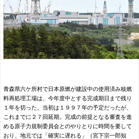
青森県六ケ所村で日本原燃が建設中の使用済み核燃
料再処理工場は、今年度中とする完成期日まで残り
１年を切った。当初は１９９７年の予定だったが、
これまでに２７回延期。完成の前提となる審査を進
める原子力規制委員会とのやりとりに時間を要して
おり、地元では「確実に遅れる」（宮下宗一郎知