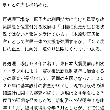
事）との声も出始めた。
再処理工場を、原子力の利用拡大に向けた重要な政
策課題と位置付ける政府は「目標に変更が生じる状
況ではないと報告を受けている」（木原稔官房長
官）として官民一体の支援を強調するが、「２７度
目の正直」に向け、道のりは険しくなりつつある。
再処理工場は９３年に着工。東日本大震災前は相次
ぐトラブルにより、震災後は新規制基準に適合する
かの審査が長期化して、延期の主因となった。２０
２０年に基本設計の審査が終了し、現在は設備の詳
細設計に関する審査が続く。原燃は２４年夏に２７
度目の延期を発表した際、規制委への説明完了を昨
年１１月、認可取得を今年３月としたが、すでに遅