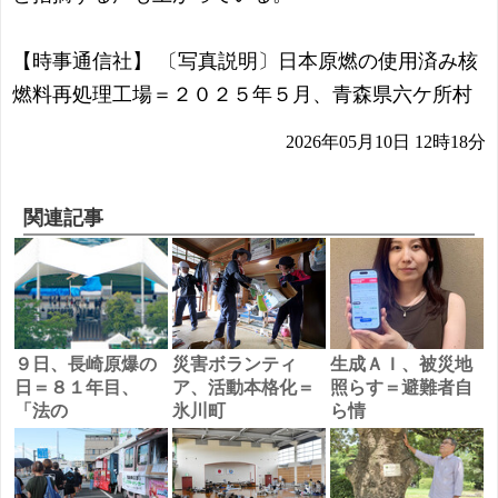
【時事通信社】 〔写真説明〕日本原燃の使用済み核
燃料再処理工場＝２０２５年５月、青森県六ケ所村
2026年05月10日 12時18分
関連記事
９日、長崎原爆の
災害ボランティ
生成ＡＩ、被災地
日＝８１年目、
ア、活動本格化＝
照らす＝避難者自
「法の
氷川町
ら情