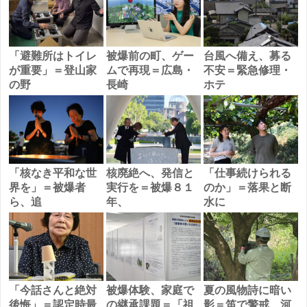
「避難所はトイレ
被爆前の町、ゲー
台風へ備え、募る
が重要」＝登山家
ムで再現＝広島・
不安＝緊急修理・
の野
長崎
ホテ
「核なき平和な世
核廃絶へ、発信と
「仕事続けられる
界を」＝被爆者
実行を＝被爆８１
のか」＝落果と断
ら、追
年、
水に
「今話さんと絶対
被爆体験、家庭で
夏の風物詩に暗い
後悔」＝認定時最
の継承課題＝「祖
影＝笛で警戒、河