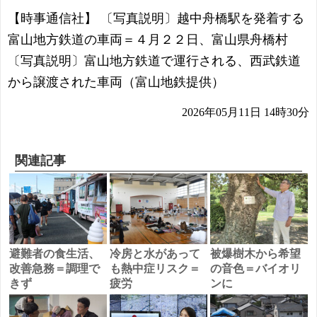
【時事通信社】 〔写真説明〕越中舟橋駅を発着する
富山地方鉄道の車両＝４月２２日、富山県舟橋村
〔写真説明〕富山地方鉄道で運行される、西武鉄道
から譲渡された車両（富山地鉄提供）
2026年05月11日 14時30分
関連記事
避難者の食生活、
冷房と水があって
被爆樹木から希望
改善急務＝調理で
も熱中症リスク＝
の音色＝バイオリ
きず
疲労
ンに