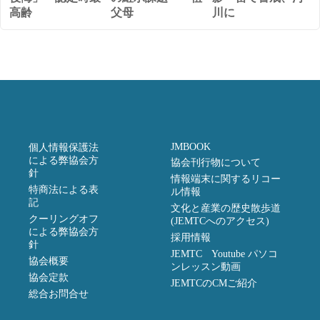
高齢
父母
川に
JMBOOK
個人情報保護法
による弊協会方
協会刊行物について
針
情報端末に関するリコー
特商法による表
ル情報
記
文化と産業の歴史散歩道
クーリングオフ
(JEMTCへのアクセス)
による弊協会方
採用情報
針
JEMTC Youtube パソコ
協会概要
ンレッスン動画
協会定款
JEMTCのCMご紹介
総合お問合せ