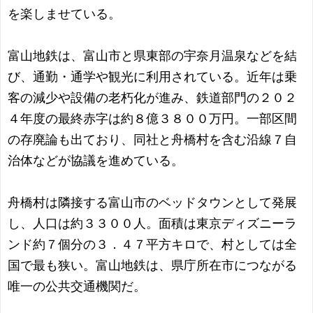
を楽しませている。
富山地鉄は、富山市と県東部の宇奈月温泉などを結
び、通勤・通学や観光に利用されている。近年は乗
客の減少や設備の老朽化が進み、鉄道部門の２０２
４年度の最終赤字は約８億３８００万円。一部区間
の存廃論も出ており、同社と舟橋村を含む沿線７自
治体などが協議を進めている。
舟橋村は隣接する富山市のベッドタウンとして発展
し、人口は約３３００人。面積は東京ディズニーラ
ンド約７個分の３．４７平方キロで、村としては全
国で最も狭い。富山地鉄は、県庁所在市につながる
唯一の公共交通機関だ。