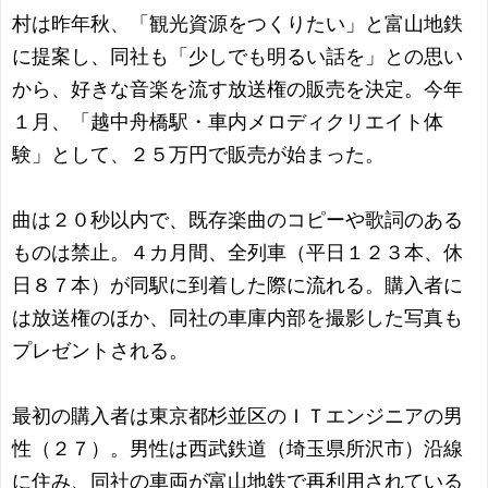
村は昨年秋、「観光資源をつくりたい」と富山地鉄
に提案し、同社も「少しでも明るい話を」との思い
から、好きな音楽を流す放送権の販売を決定。今年
１月、「越中舟橋駅・車内メロディクリエイト体
験」として、２５万円で販売が始まった。
曲は２０秒以内で、既存楽曲のコピーや歌詞のある
ものは禁止。４カ月間、全列車（平日１２３本、休
日８７本）が同駅に到着した際に流れる。購入者に
は放送権のほか、同社の車庫内部を撮影した写真も
プレゼントされる。
最初の購入者は東京都杉並区のＩＴエンジニアの男
性（２７）。男性は西武鉄道（埼玉県所沢市）沿線
に住み、同社の車両が富山地鉄で再利用されている