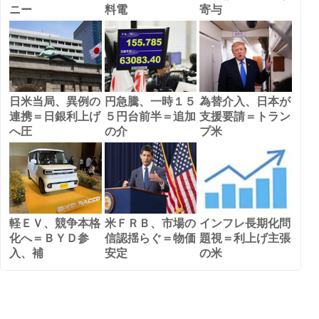
ニー
料電
寄与
日米当局、異例の
円急騰、一時１５
為替介入、日本が
連携＝日銀利上げ
５円台前半＝追加
支援要請＝トラン
へ圧
の介
プ米
軽ＥＶ、競争本格
米ＦＲＢ、市場の
インフレ長期化問
化へ＝ＢＹＤ参
信認揺らぐ＝物価
題視＝利上げ主張
入、補
安定
の米