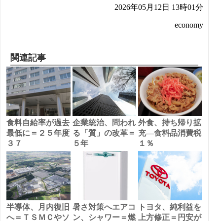
2026年05月12日 13時01分
economy
関連記事
食料自給率が過去
企業統治、問われ
外食、持ち帰り拡
最低に＝２５年度
る「質」の改革＝
充―食料品消費税
３７
５年
１％
半導体、月内復旧
暑さ対策へエアコ
トヨタ、純利益を
へ＝ＴＳＭＣやソ
ン、シャワー＝燃
上方修正＝円安が