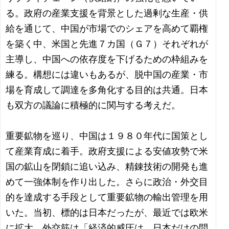
る。政府の産業支援を背景とした過剰な生産・供
給を通じて、中国が市場でのシェアを高めて覇権
を築く中、米国と先進７カ国（Ｇ７）それぞれが
主導し、中国への依存度を下げるための枠組みを
練る。構想には違いもあるが、脱中国の産業・市
場を育成して調達を多角化する目的は共通。日本
も双方の議論に積極的に関与する考えだ。
重要鉱物を巡り、中国は１９８０年代に国策とし
て産業育成に着手。政府支援による安値攻勢で米
国の鉱山を閉鎖に追い込み、精錬技術の開発も進
めて一強体制を作り出した。さらに政治・外交目
的を達成する手段として重要鉱物の輸出管理を用
いた。当初、標的は日本だったが、最近では欧米
に拡大。外交筋は「経済的威圧は、日本だけの問