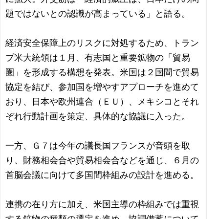
題ではないとの認識が高まっている」と語る。
経済安全保障上のリスクに対処するため、トラン
プ米大統領は１月、有志国と重要鉱物の「貿易
圏」を形成する構想を発表。米国は２国間で貿易
協定を結び、参加国を増やすアプローチを進めて
おり、日本や欧州連合（ＥＵ）、メキシコとそれ
ぞれ行動計画を策定、具体的な協議に入った。
一方、Ｇ７は今年の議長国フランスが音頭を取
り、財務相会合や貿易相会合などを通じ、６月の
首脳会議に向けて多国間枠組みの設計を進める。
連携の在り方に加え、米国主導の枠組みでは重視