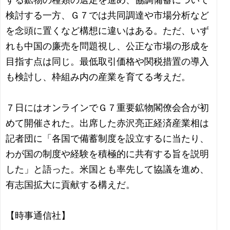
する鉱物の種類の選定を進め、協調備蓄について
検討する一方、Ｇ７では共同調達や市場分析など
を念頭に置くなど構想に違いはある。ただ、いず
れも中国の廉売を問題視し、公正な市場の形成を
目指す点は同じ。最低取引価格や関税措置の導入
も検討し、枠組み内の産業を育てる考えだ。
７日にはオンラインでＧ７重要鉱物閣僚会合が初
めて開催された。出席した赤沢亮正経済産業相は
記者団に「各国で備蓄制度を設立するに当たり、
わが国の制度や経験を積極的に共有する旨を説明
した」と語った。米国とも率先して協議を進め、
有志国拡大に貢献する構えだ。
【時事通信社】