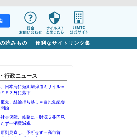
の読みもの
便利なサイトリンク集
・行政ニュース
鮮、日本海に短距離弾道ミサイル＝
のＥＥＺ外に落下
氏復党、結論持ち越し＝自民党紀委
査開始
の社会保障、岐路に＝財源５兆円見
立たず―消費減税
三原則見直し、予断せず＝高市首