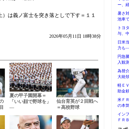
ー、
暑さ
上）は義ノ富士を突き落としで下す＝１１
池車
トヨ
与、
2026年05月11日 18時38分
日米
力も
円急
入観
為替
大統
軽Ｅ
助金
夏の甲子園開幕＝
米Ｆ
の
仙台育英が２回戦へ
「いい顔で野球を」
の本
目
―
＝高校野球
イン
ＦＲ