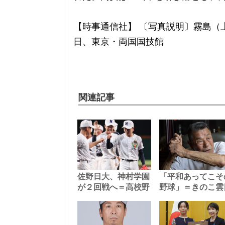
【時事通信社】 〔写真説明〕霧島（
日、東京・両国国技館
関連記事
佐野日大、神村学園
「平和あってこそ
が２回戦へ＝高校野
野球」＝きのこ雲