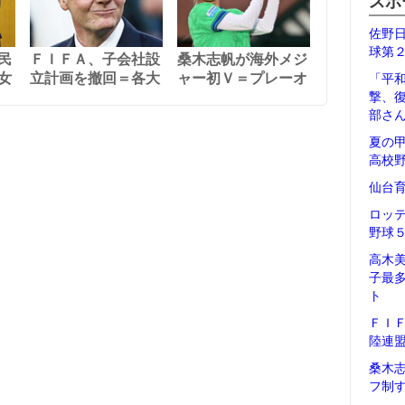
スポ
佐野
球第
民
ＦＩＦＡ、子会社設
桑木志帆が海外メジ
女
立計画を撤回＝各大
ャー初Ｖ＝プレーオ
「平
撃、
部さ
夏の
高校
仙台
ロッ
野球
高木
子最
ト
ＦＩ
陸連
桑木
フ制