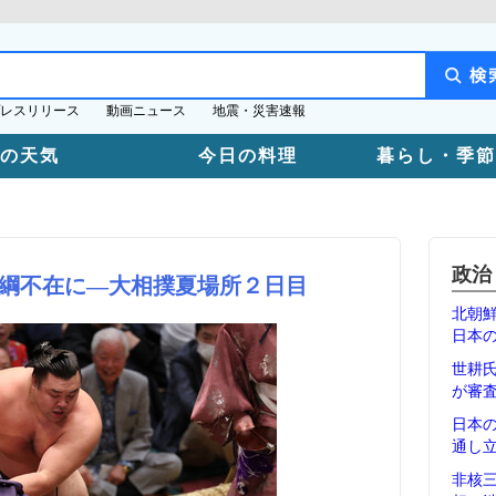
レスリリース
動画ニュース
地震・災害速報
日の天気
今日の料理
暮らし・季節
政治
綱不在に―大相撲夏場所２日目
北朝
日本
世耕
が審
日本
通し
非核