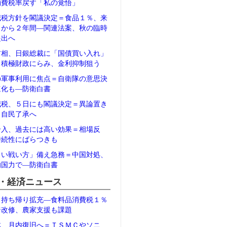
消費税率戻す「私の覚悟」
減税方針を閣議決定＝食品１％、来
月から２年間―関連法案、秋の臨時
提出へ
首相、日銀総裁に「国債買い入れ」
＝積極財政にらみ、金利抑制狙う
の軍事利用に焦点＝自衛隊の意思決
速化も―防衛白書
減税、５日にも閣議決定＝異論置き
、自民了承へ
介入、過去には高い効果＝相場反
持続性にばらつきも
しい戦い方」備え急務＝中国対処、
的国力で―防衛白書
・経済ニュース
、持ち帰り拡充―食料品消費税１％
ジ改修、農家支援も課題
体、月内復旧へ＝ＴＳＭＣやソニ