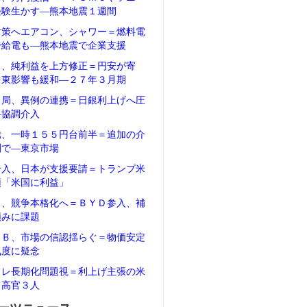
経験生かす―熊本地震１週間
対策へエアコン、シャワー＝燃料電
で給電も―熊本地震で企業支援
タ、純利益を上方修正＝円安が寄
中東影響も緩和―２７年３月期
当局、異例の連携＝日銀利上げへ圧
―協調介入
騰、一時１５５円台前半＝追加の介
測で―東京市場
介入、日本が支援要請＝トランプ米
領「米国に利益」
Ｖ、競争本格化へ＝ＢＹＤ参入、補
頼みに課題
ＲＢ、市場の信認揺らぐ＝物価安定
気度に疑念
フレ長期化問題視＝利上げ主張の米
Ｂ高官３人