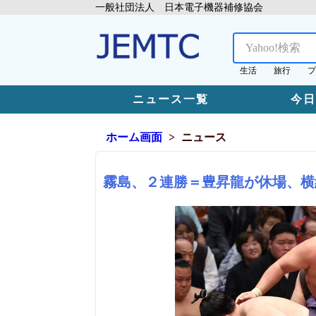
一般社団法人 日本電子機器補修協会
生活
旅行
プ
ニュース一覧
今
ホーム画面
ニュース
霧島、２連勝＝豊昇龍が休場、横