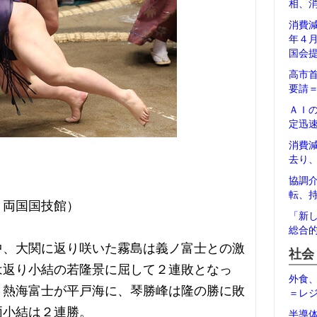
相、
消費
年４
国会
高市
要請
ＡＩ
定迅
消費
去り
協調
転、
・両国国技館）
「新
総合
中、大関に返り咲いた霧島は義ノ富士との激
社会
は返り小結の若隆景に屈して２連敗となっ
外食
、熱海富士が平戸海に、琴勝峰は隆の勝に敗
＝レ
両小結は２連勝。
半導