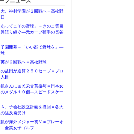
ーツニュース
日大、神村学園が２回戦へ＝高校野
２日
和あってこその野球」＝きのこ雲目
復興語り継ぐ―元カープ捕手の長谷
ん
甲子園開幕＝「いい顔で野球を」―
野球
育英が２回戦へ＝高校野球
テの益田が通算２５０セーブ＝プロ
５人目
美帆さんに国民栄誉賞授与＝日本女
多のメダル１０個―スピードスケー
ＦＡ、子会社設立計画を撤回＝各大
盟の猛反発受け
志帆が海外メジャー初Ｖ＝プレーオ
す―全英女子ゴルフ