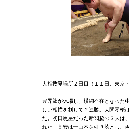
大相撲夏場所２日目（１１日、東京
豊昇龍が休場し、横綱不在となった
しい相撲を制して２連勝。大関琴桜
た。初日黒星だった新関脇の２人は
れた。高安は一山本を引き落とし、