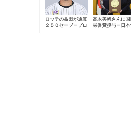
ロッテの益田が通算
高木美帆さんに国
２５０セーブ＝プロ
栄誉賞授与＝日本