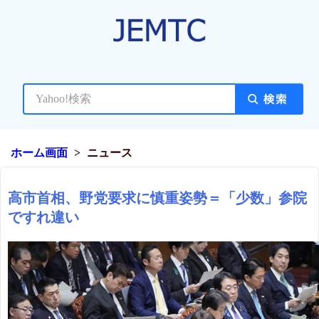
ホーム画面
ニュース
高市首相、野党要求に慎重姿勢＝「少数」参院
ですれ違い