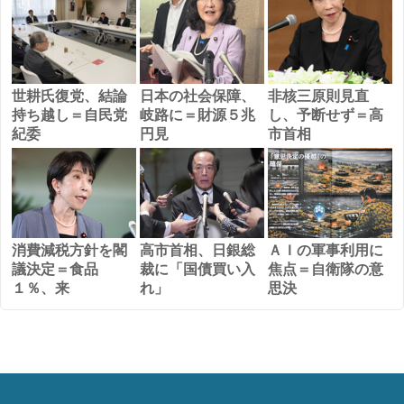
世耕氏復党、結論
日本の社会保障、
非核三原則見直
持ち越し＝自民党
岐路に＝財源５兆
し、予断せず＝高
紀委
円見
市首相
消費減税方針を閣
高市首相、日銀総
ＡＩの軍事利用に
議決定＝食品
裁に「国債買い入
焦点＝自衛隊の意
１％、来
れ」
思決