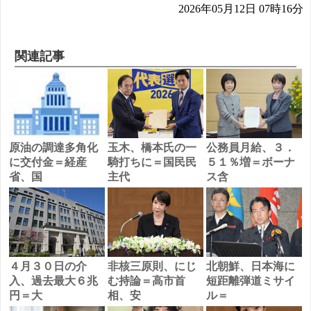
2026年05月12日 07時16分
関連記事
原油の調達多角化
玉木、橋本氏の一
公務員月給、３．
に交付金＝経産
騎打ちに＝国民民
５１％増＝ボーナ
省、国
主代
ス含
４月３０日の介
非核三原則、にじ
北朝鮮、日本海に
入、過去最大６兆
む持論＝高市首
短距離弾道ミサイ
円＝大
相、安
ル＝