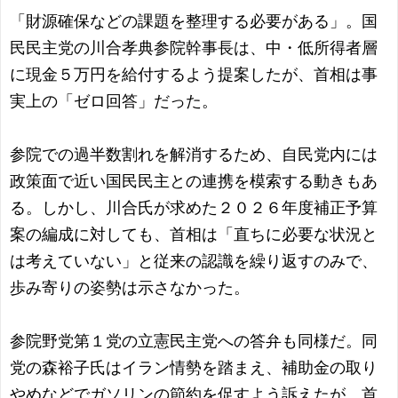
「財源確保などの課題を整理する必要がある」。国
民民主党の川合孝典参院幹事長は、中・低所得者層
に現金５万円を給付するよう提案したが、首相は事
実上の「ゼロ回答」だった。
参院での過半数割れを解消するため、自民党内には
政策面で近い国民民主との連携を模索する動きもあ
る。しかし、川合氏が求めた２０２６年度補正予算
案の編成に対しても、首相は「直ちに必要な状況と
は考えていない」と従来の認識を繰り返すのみで、
歩み寄りの姿勢は示さなかった。
参院野党第１党の立憲民主党への答弁も同様だ。同
党の森裕子氏はイラン情勢を踏まえ、補助金の取り
やめなどでガソリンの節約を促すよう訴えたが、首