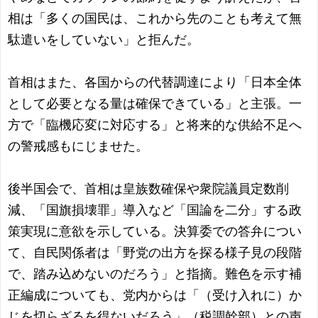
相は「多くの国民は、これから先のことも考えて無
駄遣いをしていない」と拒んだ。
首相はまた、各国からの代替調達により「日本全体
として必要となる量は確保できている」と主張。一
方で「臨機応変に対応する」と将来的な供給不足へ
の警戒感もにじませた。
後半国会で、首相は皇族数確保や衆院議員定数削
減、「国旗損壊罪」導入など「国論を二分」する政
策実現に意欲を示している。決算委での答弁につい
て、自民関係者は「野党の出方を探る様子見の段階
で、踏み込めないのだろう」と指摘。難色を示す補
正編成についても、党内からは「（受け入れに）か
じを切らざるを得ないだろう」（税調幹部）との声