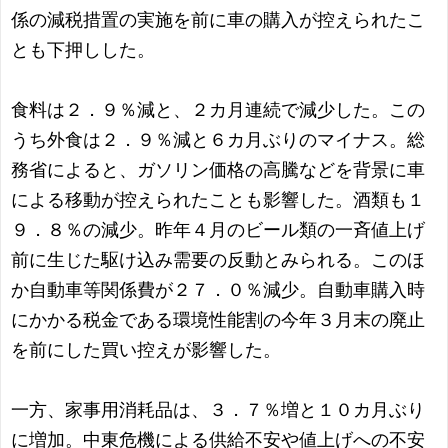
係の減税措置の実施を前に車の購入が控えられたこ
とも下押しした。
食料は２．９％減と、２カ月連続で減少した。この
うち外食は２．９％減と６カ月ぶりのマイナス。総
務省によると、ガソリン価格の高騰などを背景に車
による移動が控えられたことも影響した。酒類も１
９．８％の減少。昨年４月のビール類の一斉値上げ
前に生じた駆け込み需要の反動とみられる。このほ
か自動車等関係費が２７．０％減少。自動車購入時
にかかる税金である環境性能割の今年３月末の廃止
を前にした買い控えが影響した。
一方、家事用消耗品は、３．７％増と１０カ月ぶり
に増加。中東危機による供給不安や値上げへの不安