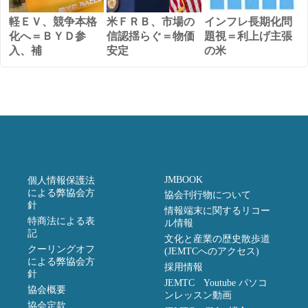
軽ＥＶ、競争本格
米ＦＲＢ、市場の
インフレ長期化問
化へ＝ＢＹＤ参
信認揺らぐ＝物価
題視＝利上げ主張
入、補
安定
の米
JMBOOK
個人情報保護法
による弊協会方
協会刊行物について
針
情報端末に関するリコー
特商法による表
ル情報
記
文化と産業の歴史散歩道
クーリングオフ
(JEMTCへのアクセス)
による弊協会方
採用情報
針
JEMTC Youtube パソコ
協会概要
ンレッスン動画
協会定款