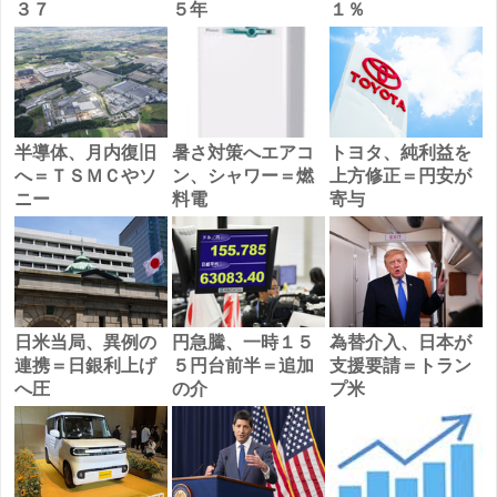
３７
５年
１％
半導体、月内復旧
暑さ対策へエアコ
トヨタ、純利益を
へ＝ＴＳＭＣやソ
ン、シャワー＝燃
上方修正＝円安が
ニー
料電
寄与
日米当局、異例の
円急騰、一時１５
為替介入、日本が
連携＝日銀利上げ
５円台前半＝追加
支援要請＝トラン
へ圧
の介
プ米