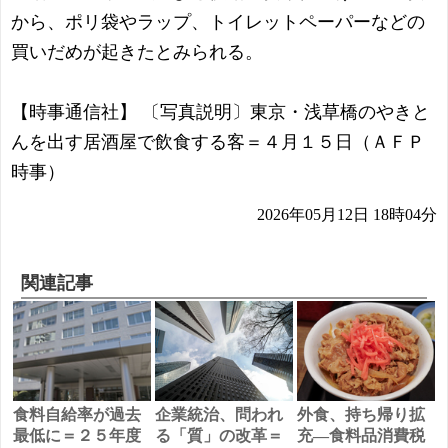
から、ポリ袋やラップ、トイレットペーパーなどの
買いだめが起きたとみられる。
【時事通信社】 〔写真説明〕東京・浅草橋のやきと
んを出す居酒屋で飲食する客＝４月１５日（ＡＦＰ
時事）
2026年05月12日 18時04分
関連記事
食料自給率が過去
企業統治、問われ
外食、持ち帰り拡
最低に＝２５年度
る「質」の改革＝
充―食料品消費税