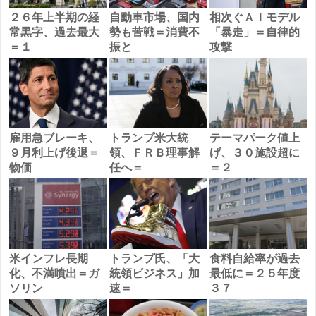
２６年上半期の経
自動車市場、国内
相次ぐＡＩモデル
常黒字、過去最大
勢も苦戦＝消費不
「暴走」＝自律的
＝１
振と
攻撃
雇用急ブレーキ、
トランプ米大統
テーマパーク値上
９月利上げ後退＝
領、ＦＲＢ理事解
げ、３０施設超に
物価
任へ＝
＝２
米インフレ長期
トランプ氏、「大
食料自給率が過去
化、不満噴出＝ガ
統領ビジネス」加
最低に＝２５年度
ソリン
速＝
３７