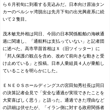
ら６月初旬に到着する見込みだ。日本向け原油タン
カーのペルシャ湾脱出は先月下旬の出光興産系に続
いて２隻目。
茂木敏充外相は同日、今回の日本関係船舶の海峡通
過に関連し、「通航料は支払っていない」と記者団
に述べた。高市早苗首相はＸ（旧ツイッター）に
「邦人保護の観点を含め、改めて前向きな動きと受
け止めている」と投稿。日本人乗組員４人が乗船し
ていることを明らかにした。
ＥＮＥＯＳホールディングスの宮田知秀社長は同日
の決算記者会見で「安全な通過が実現できたことを
大変喜ばしく思う」と語った。通過できた理由など
の詳細は伏せたが、「イラン側に対する政府関係者