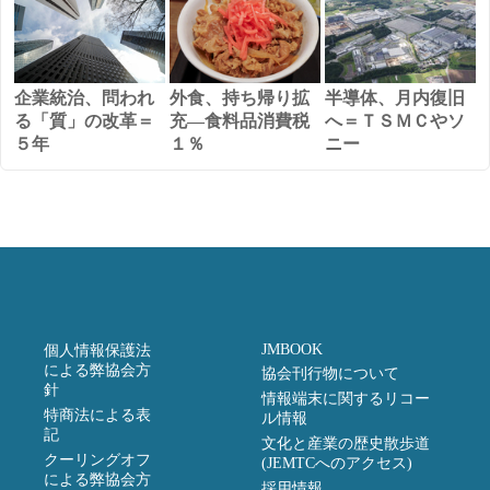
企業統治、問われ
外食、持ち帰り拡
半導体、月内復旧
る「質」の改革＝
充―食料品消費税
へ＝ＴＳＭＣやソ
５年
１％
ニー
JMBOOK
個人情報保護法
による弊協会方
協会刊行物について
針
情報端末に関するリコー
特商法による表
ル情報
記
文化と産業の歴史散歩道
クーリングオフ
(JEMTCへのアクセス)
による弊協会方
採用情報