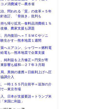
、コメ消費減で―農水省
統治、問われる「質」の改革＝５年
指針改訂、「骨抜き」批判も
、持ち帰り拡充―食料品消費税１％
ジ改修、農家支援も課題
体、月内復旧へ＝ＴＳＭＣやソニ
経験生かす―熊本地震１週間
対策へエアコン、シャワー＝燃料電
で給電も―熊本地震で企業支援
タ、純利益を上方修正＝円安が寄
中東影響も緩和―２７年３月期
当局、異例の連携＝日銀利上げへ圧
―協調介入
騰、一時１５５円台前半＝追加の介
測で―東京市場
介入、日本が支援要請＝トランプ米
領「米国に利益」