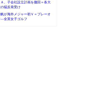
ＦＡ、子会社設立計画を撤回＝各大
盟の猛反発受け
志帆が海外メジャー初Ｖ＝プレーオ
す―全英女子ゴルフ