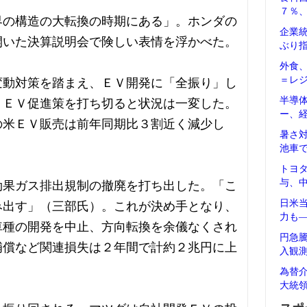
７％
界の構造の大転換の時期にある」。ホンダの
企業
開いた決算説明会で険しい表情を浮かべた。
ぶり
外食
＝レ
変動対策を踏まえ、ＥＶ開発に「全振り」し
半導
、ＥＶ促進策を打ち切ると状況は一変した。
ー、
の米ＥＶ販売は前年同期比３割近く減少し
暑さ
池車
トヨ
与、
効果ガス排出規制の撤廃を打ち出した。「こ
日米
み出す」（三部氏）。これが決め手となり、
力も
車種の開発を中止、方向転換を余儀なくされ
円急
補償など関連損失は２年間で計約２兆円に上
入観
為替
大統