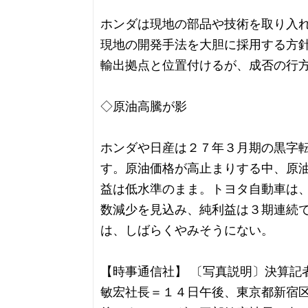
ホンダは現地の部品や技術を取り入
現地の開発手法を大胆に採用する方
輸出拠点と位置付けるが、成否の行
◇原油高騰が影
ホンダや日産は２７年３月期の黒字
す。原油価格が高止まりする中、原
益は低水準のまま。トヨタ自動車は
数減少を見込み、純利益は３期連続
は、しばらくやみそうにない。
【時事通信社】 〔写真説明〕決算記
敏宏社長＝１４日午後、東京都新宿区