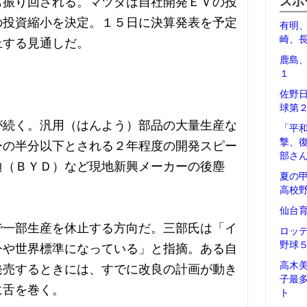
スポ
も振り回される。マツダは自社開発ＥＶの投
の投資縮小を決定。１５日に決算発表を予定
有明
崎、
上する見通しだ。
鹿島
１
佐野
球第
が続く。汎用（はんよう）部品の大量生産な
「平
撃、
ーの半分以下とされる２年程度の開発スピー
部さ
迪（ＢＹＤ）など現地新興メーカーの後塵
夏の
高校
仙台
で一部生産を休止する方向だ。三部氏は「イ
ロッ
野球
今や世界標準になっている」と指摘。ある自
高木
発売するときには、すでに改良の計画が動き
子最
に舌を巻く。
ト