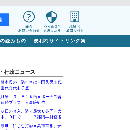
の読みもの
便利なサイトリンク集
・行政ニュース
、橋本氏の一騎打ちに＝国民民主代
、世代交代も争点
員月給、３．５１％増＝ボーナス含
年連続プラス―人事院勧告
３０日の介入、過去最大６兆円＝大
休中、３日で１１．７兆円―財務省
三原則、にじむ持論＝高市首相、安