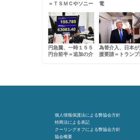
＝ＴＳＭＣやソニー
電
円急騰、一時１５５
為替介入、日本が
円台前半＝追加の介
援要請＝トランプ
個人情報保護法による弊協会方針
特商法による表記
クーリングオフによる弊協会方針
協会概要