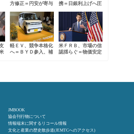
方修正＝円安が寄与
携＝日銀利上げへ圧
支
軽ＥＶ、競争本格化
米ＦＲＢ、市場の信
米
へ＝ＢＹＤ参入、補
認揺らぐ＝物価安定
JMBOOK
協会刊行物について
情報端末に関するリコール情報
文化と産業の歴史散歩道(JEMTCへのアクセス)