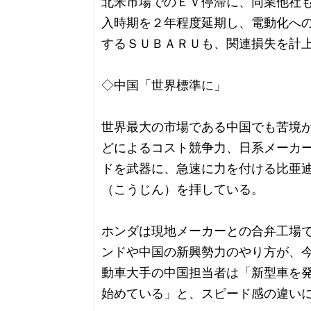
北米市場でのＥＶ停滞に、同業他社
入時期を２年程度延期し、電動化へ
するＳＵＢＡＲＵも、関連損失を計
◇中国「世界標準に」
世界最大の市場である中国でも苦境
どによるコスト競争力、日系メーカ
ドを武器に、急速に力を付ける比亜
（こうじん）を拝している。
ホンダは現地メーカーとの合弁工場
ンドや中国の新興勢力のやり方が、
動車大手の中国担当者は「新型車を
始めている」と、スピード感の違い