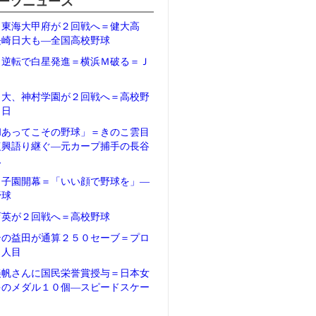
ーツニュース
、東海大甲府が２回戦へ＝健大高
長崎日大も―全国高校野球
、逆転で白星発進＝横浜Ｍ破る＝Ｊ
日大、神村学園が２回戦へ＝高校野
２日
和あってこその野球」＝きのこ雲目
復興語り継ぐ―元カープ捕手の長谷
ん
甲子園開幕＝「いい顔で野球を」―
野球
育英が２回戦へ＝高校野球
テの益田が通算２５０セーブ＝プロ
５人目
美帆さんに国民栄誉賞授与＝日本女
多のメダル１０個―スピードスケー