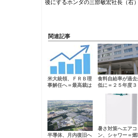
後にするホンダの三部敏宏社長（右
関連記事
米大統領、ＦＲＢ理
食料自給率が過去
事解任へ＝最高裁は
低に＝２５年度３
暑さ対策へエアコ
半導体、月内復旧へ
ン、シャワー＝燃