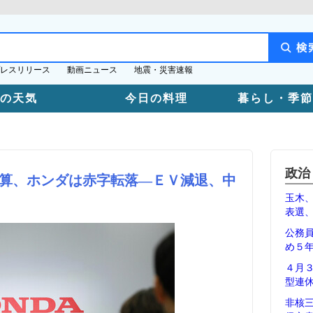
レスリリース
動画ニュース
地震・災害速報
日の天気
今日の料理
暮らし・季節
政治
算、ホンダは赤字転落―ＥＶ減退、中
玉木
表選
公務
め５
４月
型連
非核