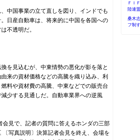
ＦＩ
陸連
れ、中国事業の立て直しを図り、インドでも
桑木
針。日産自動車は、将来的に中国を各国への
フ制
方は不透明だ。
転換を見込むが、中東情勢の悪化が影を落と
油由来の資材価格などの高騰を織り込み、利
、燃料や資材費の高騰、中東などでの販売台
で減少する見通しだ。自動車業界への逆風
者会見で、記者の質問に答えるホンダの三部
 〔写真説明〕決算記者会見を終え、会場を