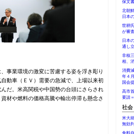
保文
北朝
日本
世耕
が審
日本
通し
非核
相、
消費
は、事業環境の激変に苦慮する姿を浮き彫り
年４
気自動車（ＥＶ）需要の急減で、上場以来初
国会
沈んだ。米高関税や中国勢の台頭にさらされ
高市
要請
、資材や燃料の価格高騰や輸出停滞も懸念さ
社会
米大
無効
食料