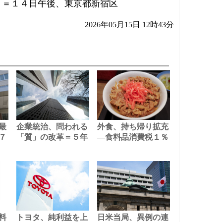
）＝１４日午後、東京都新宿区
2026年05月15日 12時43分
最
企業統治、問われる
外食、持ち帰り拡充
７
「質」の改革＝５年
―食料品消費税１％
料
トヨタ、純利益を上
日米当局、異例の連