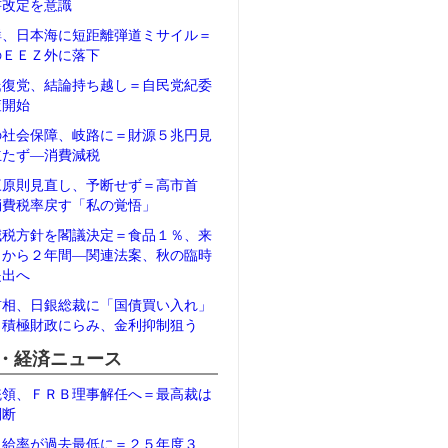
書改定を意識
鮮、日本海に短距離弾道ミサイル＝
のＥＥＺ外に落下
氏復党、結論持ち越し＝自民党紀委
査開始
の社会保障、岐路に＝財源５兆円見
立たず―消費減税
三原則見直し、予断せず＝高市首
消費税率戻す「私の覚悟」
減税方針を閣議決定＝食品１％、来
月から２年間―関連法案、秋の臨時
提出へ
首相、日銀総裁に「国債買い入れ」
＝積極財政にらみ、金利抑制狙う
・経済ニュース
統領、ＦＲＢ理事解任へ＝最高裁は
判断
自給率が過去最低に＝２５年度３