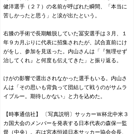
健洋選手（２７）の名前が呼ばれた瞬間、「本当に
苦しかったと思う」と涙が出たという。
右膝の手術で長期離脱していた冨安選手は３月、１
年９カ月ぶりに代表に招集されたが、試合直前にけ
がをし、参加を見送った。内山さんは「『無理せず
治してくれ』と何度も伝えてきた」と振り返る。
けがの影響で選出されなかった選手もいる。内山さ
んは「その思いも背負って団結して戦うのがサムラ
イブルー。期待しかない」と力を込めた。
【時事通信社】 〔写真説明〕サッカーＷ杯北中米３
カ国大会のメンバーを発表する日本代表の森保一監
督（中央）。右は宮本恒靖日本サッカー協会会長、