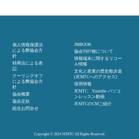
JMBOOK
個人情報保護法
による弊協会方
協会刊行物について
針
情報端末に関するリコー
特商法による表
ル情報
記
文化と産業の歴史散歩道
クーリングオフ
(JEMTCへのアクセス)
による弊協会方
採用情報
針
JEMTC Youtube パソコ
協会概要
ンレッスン動画
協会定款
JEMTCのCMご紹介
総合お問合せ
Copyright © 2024 JEMTC All Rights Reserved.