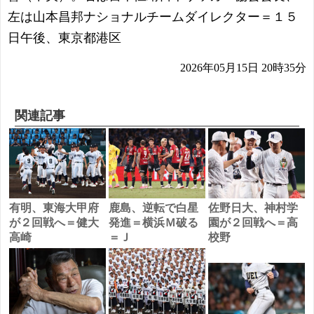
左は山本昌邦ナショナルチームダイレクター＝１５
日午後、東京都港区
2026年05月15日 20時35分
関連記事
有明、東海大甲府
鹿島、逆転で白星
佐野日大、神村学
が２回戦へ＝健大
発進＝横浜Ｍ破る
園が２回戦へ＝高
高崎
＝Ｊ
校野