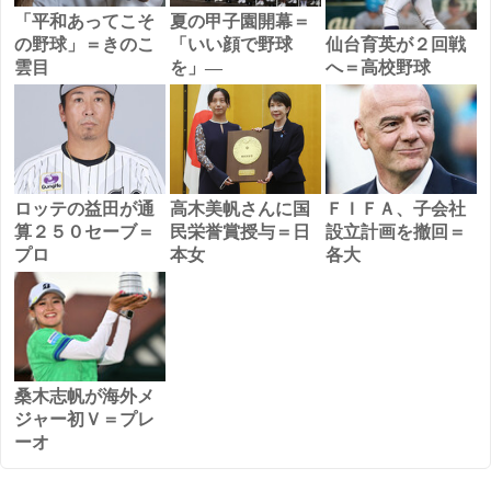
「平和あってこそ
夏の甲子園開幕＝
の野球」＝きのこ
「いい顔で野球
仙台育英が２回戦
雲目
を」―
へ＝高校野球
ロッテの益田が通
高木美帆さんに国
ＦＩＦＡ、子会社
算２５０セーブ＝
民栄誉賞授与＝日
設立計画を撤回＝
プロ
本女
各大
桑木志帆が海外メ
ジャー初Ｖ＝プレ
ーオ