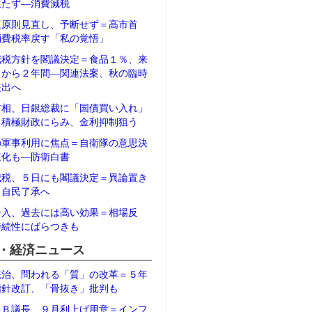
立たず―消費減税
三原則見直し、予断せず＝高市首
消費税率戻す「私の覚悟」
減税方針を閣議決定＝食品１％、来
月から２年間―関連法案、秋の臨時
提出へ
首相、日銀総裁に「国債買い入れ」
＝積極財政にらみ、金利抑制狙う
の軍事利用に焦点＝自衛隊の意思決
速化も―防衛白書
減税、５日にも閣議決定＝異論置き
、自民了承へ
介入、過去には高い効果＝相場反
持続性にばらつきも
・経済ニュース
統治、問われる「質」の改革＝５年
指針改訂、「骨抜き」批判も
ＲＢ議長、９月利上げ用意＝インフ