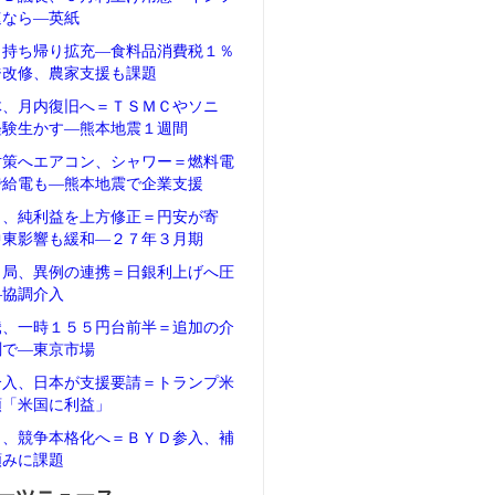
速なら―英紙
、持ち帰り拡充―食料品消費税１％
ジ改修、農家支援も課題
体、月内復旧へ＝ＴＳＭＣやソニ
経験生かす―熊本地震１週間
対策へエアコン、シャワー＝燃料電
で給電も―熊本地震で企業支援
タ、純利益を上方修正＝円安が寄
中東影響も緩和―２７年３月期
当局、異例の連携＝日銀利上げへ圧
―協調介入
騰、一時１５５円台前半＝追加の介
測で―東京市場
介入、日本が支援要請＝トランプ米
領「米国に利益」
Ｖ、競争本格化へ＝ＢＹＤ参入、補
頼みに課題