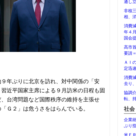
通し
非核
相、
消費
年４
国会
高市
要請
ＡＩ
定迅
消費
約９年ぶりに北京を訪れ、対中関係の「安
去り
。習近平国家主席による９月訪米の日程も固
協調
だ、台湾問題など国際秩序の維持を主張せ
転、
の「Ｇ２」は危うさをはらんでいる。
社会
企業
ぶり
米Ｆ