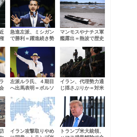
近
急進左派、ミシガン
マンモスやナチス軍
権
で勝利＝躍進続き勢
艦露出＝熱波で歴史
ラ
左派ルラ氏、４期目
イラン、代理勢力通
会
へ出馬表明＝ボルソ
じ揺さぶりか＝対米
訪
イラン攻撃取りやめ
トランプ米大統領、