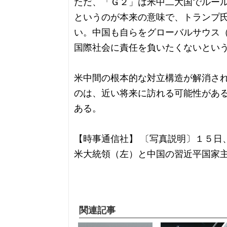
ただ、「Ｇ２」は米中二大国でルー
というのが本来の意味で、トランプ
い。中国も自らをグローバルサウス
国際社会に責任を負いたくないとい
米中間の根本的な対立構造が解消さ
のは、近い将来に訪れる可能性があ
ある。
【時事通信社】 〔写真説明〕１５日
米大統領（左）と中国の習近平国家
関連記事