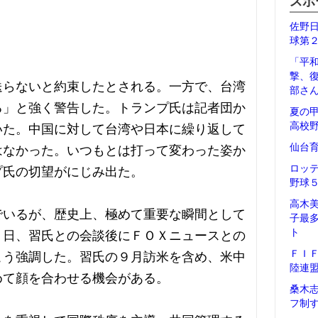
スポ
佐野
球第
「平
撃、
送らないと約束したとされる。一方で、台湾
部さ
る」と強く警告した。トランプ氏は記者団か
夏の
高校
いた。中国に対して台湾や日本に繰り返して
仙台
はなかった。いつもとは打って変わった姿か
ロッ
プ氏の切望がにじみ出た。
野球
高木
でいるが、歴史上、極めて重要な瞬間として
子最
ト
４日、習氏との会談後にＦＯＸニュースとの
ＦＩ
こう強調した。習氏の９月訪米を含め、米中
陸連
めて顔を合わせる機会がある。
桑木
フ制