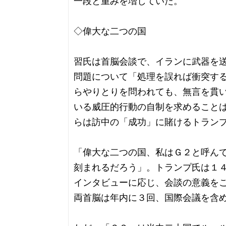
一段と重みを増していた。
◇偉大な二つの国
習氏は首脳会談で、イランに武器を
問題について「処理を誤れば衝突す
らやりとりを問われても、無言を貫
いる威圧的行動の自制を求めること
らは訪中の「成功」に賭けるトラン
「偉大な二つの国、私はＧ２と呼ん
刻まれるだろう」。トランプ氏は１
インタビューに応じ、会談の意義を
両首脳は年内に３回、国際会議を含