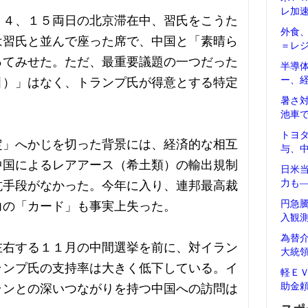
レ加
１４、１５両日の北京滞在中、習氏をこうた
外食
は習氏と並んで座った席で、中国と「素晴ら
＝レ
ってみせた。ただ、最重要議題の一つだった
半導
ー、
引）」はなく、トランプ氏が得意とする特定
暑さ
。
池車
トヨ
定」へかじを切った背景には、経済的な相互
与、
中国によるレアアース（希土類）の輸出規制
日米
力も
抗手段がなかった。今年に入り、連邦最高裁
円急
力の「カード」も事実上失った。
入観
為替
左右する１１月の中間選挙を前に、対イラン
大統
ランプ氏の支持率は大きく低下している。イ
軽Ｅ
助金
ランとの深いつながりを持つ中国への訪問は