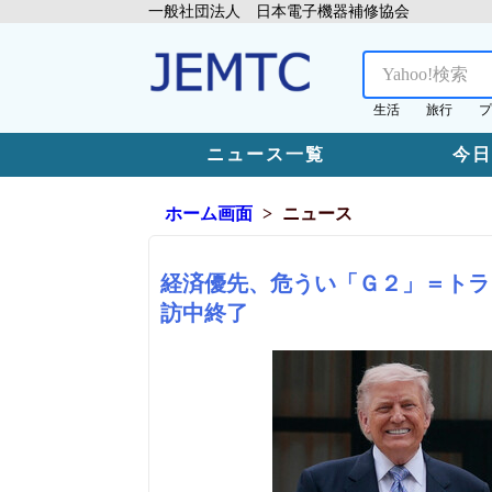
一般社団法人 日本電子機器補修協会
生活
旅行
プ
ニュース一覧
今
ホーム画面
ニュース
経済優先、危うい「Ｇ２」＝トラ
訪中終了