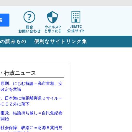
の読みもの
便利なサイトリンク集
・行政ニュース
三原則、にじむ持論＝高市首相、安
書改定を意識
鮮、日本海に短距離弾道ミサイル＝
のＥＥＺ外に落下
氏復党、結論持ち越し＝自民党紀委
査開始
の社会保障、岐路に＝財源５兆円見