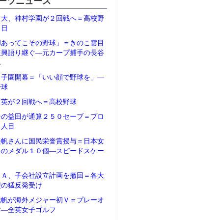
ーツニュース
日大、神村学園が２回戦へ＝高校野
２日
和あってこその野球」＝きのこ雲目
復興語り継ぐ―元カープ捕手の長谷
ん
甲子園開幕＝「いい顔で野球を」―
野球
育英が２回戦へ＝高校野球
テの益田が通算２５０セーブ＝プロ
５人目
美帆さんに国民栄誉賞授与＝日本女
多のメダル１０個―スピードスケー
ＦＡ、子会社設立計画を撤回＝各大
盟の猛反発受け
志帆が海外メジャー初Ｖ＝プレーオ
す―全英女子ゴルフ