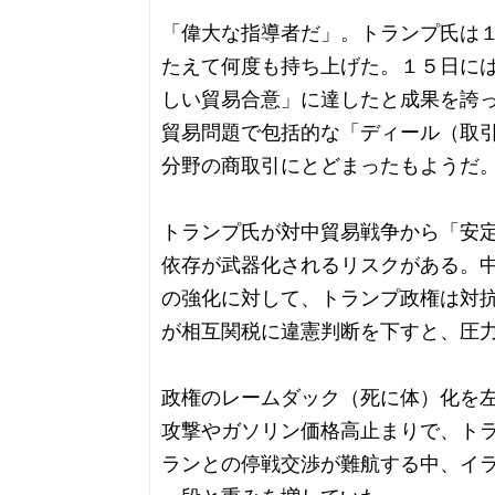
「偉大な指導者だ」。トランプ氏は
たえて何度も持ち上げた。１５日に
しい貿易合意」に達したと成果を誇
貿易問題で包括的な「ディール（取
分野の商取引にとどまったもようだ
トランプ氏が対中貿易戦争から「安
依存が武器化されるリスクがある。
の強化に対して、トランプ政権は対
が相互関税に違憲判断を下すと、圧
政権のレームダック（死に体）化を
攻撃やガソリン価格高止まりで、ト
ランとの停戦交渉が難航する中、イ