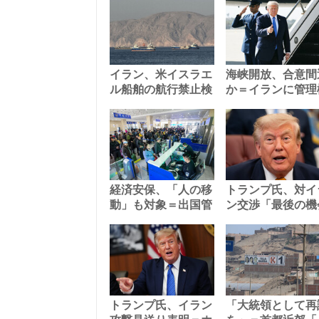
イラン、米イスラエ
海峡開放、合意間
ル船舶の航行禁止検
か＝イランに管理
経済安保、「人の移
トランプ氏、対イ
動」も対象＝出国管
ン交渉「最後の機
トランプ氏、イラン
「大統領として再