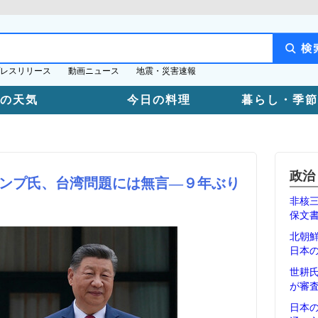
レスリリース
動画ニュース
地震・災害速報
日の天気
今日の料理
暮らし・季節
政治
ンプ氏、台湾問題には無言―９年ぶり
非核
保文
北朝
日本
世耕
が審
日本