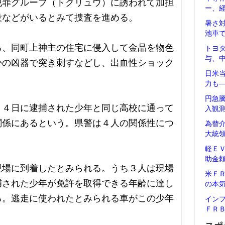
犯罪グループ（トクリュウ）に誘われて加担
ー、
役などがいるとみて捜査を進める。
暑さ
池車
ろ、同町上神主の住宅に侵入して金品を物色
トヨ
与、
かの凶器で突き刺すなどし、出血性ショック
日米
力も
円急
１４日に逮捕された少年と同じ高校に通って
入観
関係にあるという。県警は４人の関係性につ
為替
大統
軽Ｅ
助金
現場に到着したとみられる。うち３人は現場
米Ｆ
捕された少年が免許を取得できる年齢に達し
の本
る。逃走に使われたとみられる車がこの少年
イン
ＦＲ