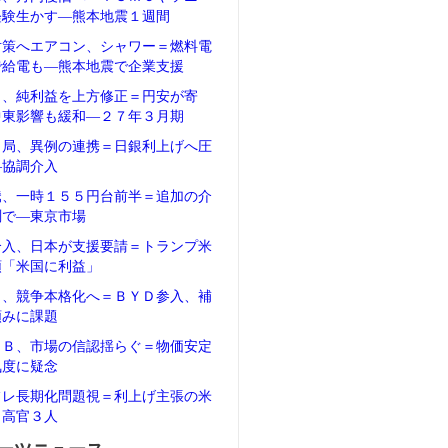
経験生かす―熊本地震１週間
対策へエアコン、シャワー＝燃料電
で給電も―熊本地震で企業支援
タ、純利益を上方修正＝円安が寄
中東影響も緩和―２７年３月期
当局、異例の連携＝日銀利上げへ圧
―協調介入
騰、一時１５５円台前半＝追加の介
測で―東京市場
介入、日本が支援要請＝トランプ米
領「米国に利益」
Ｖ、競争本格化へ＝ＢＹＤ参入、補
頼みに課題
ＲＢ、市場の信認揺らぐ＝物価安定
気度に疑念
フレ長期化問題視＝利上げ主張の米
Ｂ高官３人