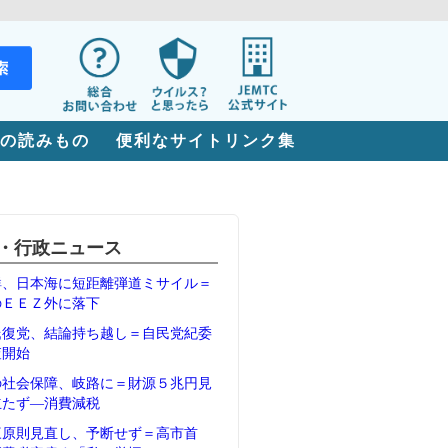
の読みもの
便利なサイトリンク集
・行政ニュース
鮮、日本海に短距離弾道ミサイル＝
のＥＥＺ外に落下
氏復党、結論持ち越し＝自民党紀委
査開始
の社会保障、岐路に＝財源５兆円見
立たず―消費減税
三原則見直し、予断せず＝高市首