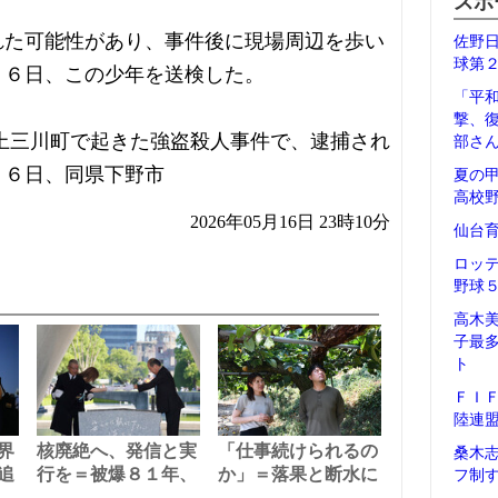
スポ
れた可能性があり、事件後に現場周辺を歩い
佐野
球第
１６日、この少年を送検した。
「平
撃、
上三川町で起きた強盗殺人事件で、逮捕され
部さ
１６日、同県下野市
夏の
高校
2026年05月16日 23時10分
仙台
ロッ
野球
高木
子最
ト
ＦＩ
陸連
界
核廃絶へ、発信と実
「仕事続けられるの
桑木
追
行を＝被爆８１年、
か」＝落果と断水に
フ制