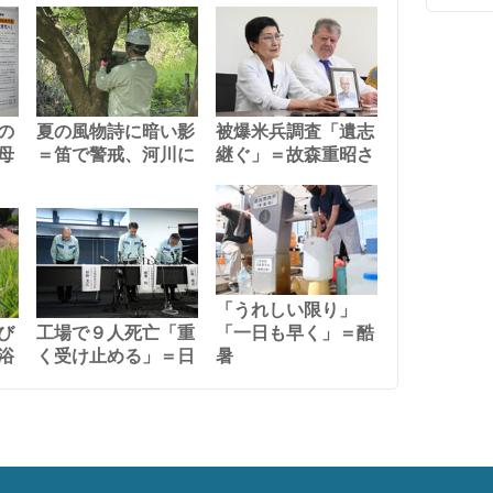
の
夏の風物詩に暗い影
被爆米兵調査「遺志
母
＝笛で警戒、河川に
継ぐ」＝故森重昭さ
「うれしい限り」
び
工場で９人死亡「重
「一日も早く」＝酷
浴
く受け止める」＝日
暑