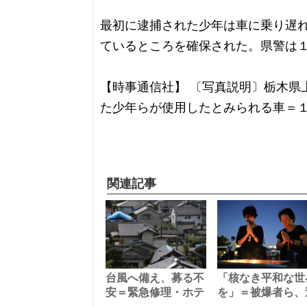
最初に逮捕された少年は車に乗り遅
ているところを確保された。県警は
【時事通信社】 〔写真説明〕栃木県
た少年らが使用したとみられる車＝
関連記事
台風へ備え、募る不
「核なき平和な世
安＝緊急修理・ホテ
を」＝被爆者ら、