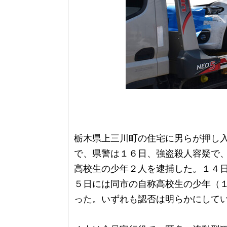
栃木県上三川町の住宅に男らが押し
で、県警は１６日、強盗殺人容疑で
高校生の少年２人を逮捕した。１４
５日には同市の自称高校生の少年（
った。いずれも認否は明らかにして