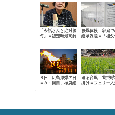
「今話さんと絶対後
被爆体験、家庭で
悔」＝認定時最高齢
継承課題＝「祖父
６日、広島原爆の日
迫る台風、警戒呼
＝８１回目、核廃絶
掛け＝フェリー入