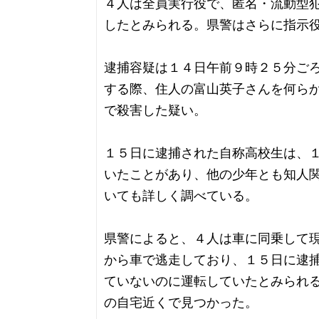
４人は全員実行役で、匿名・流動型
したとみられる。県警はさらに指示
逮捕容疑は１４日午前９時２５分ご
する際、住人の富山英子さんを何ら
で殺害した疑い。
１５日に逮捕された自称高校生は、
いたことがあり、他の少年とも知人
いても詳しく調べている。
県警によると、４人は車に同乗して
から車で逃走しており、１５日に逮
ていないのに運転していたとみられ
の自宅近くで見つかった。