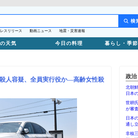
レスリリース
動画ニュース
地震・災害速報
日の天気
今日の料理
暮らし・季節
政治
殺人容疑、全員実行役か―高齢女性殺
北朝
日本
世耕
が審
日本
通し
非核