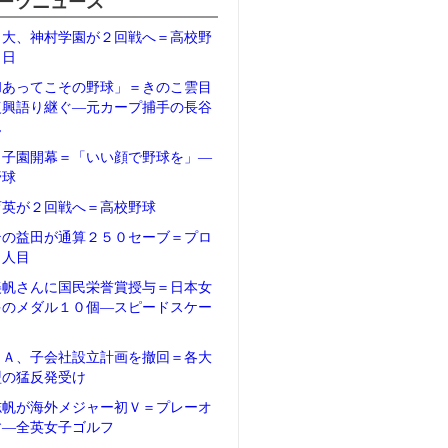
ーツニュース
日大、神村学園が２回戦へ＝高校野
２日
和あってこその野球」＝きのこ雲目
復興語り継ぐ―元カープ捕手の長谷
ん
甲子園開幕＝「いい顔で野球を」―
野球
育英が２回戦へ＝高校野球
テの益田が通算２５０セーブ＝プロ
５人目
美帆さんに国民栄誉賞授与＝日本女
多のメダル１０個―スピードスケー
ＦＡ、子会社設立計画を撤回＝各大
盟の猛反発受け
志帆が海外メジャー初Ｖ＝プレーオ
す―全英女子ゴルフ