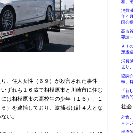
相、
消費
年４
国会
高市
要請
ＡＩ
定迅
消費
去り
協調
入り、住人女性（６９）が殺害された事件
転、
、いずれも１６歳で相模原市と川崎市に住む
「新
総合
日には相模原市の高校生の少年（１６）、１
社会
１６）を逮捕しており、逮捕者は計４人とな
いない。
外食
＝レ
半導