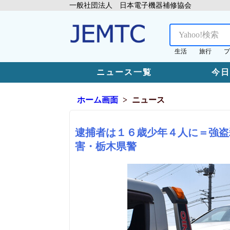
一般社団法人 日本電子機器補修協会
生活
旅行
プ
ニュース一覧
今
ホーム画面
ニュース
逮捕者は１６歳少年４人に＝強盗
害・栃木県警