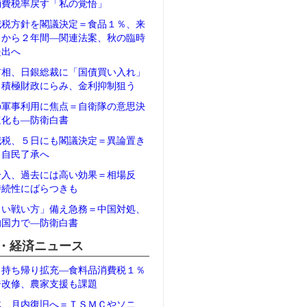
消費税率戻す「私の覚悟」
減税方針を閣議決定＝食品１％、来
月から２年間―関連法案、秋の臨時
提出へ
首相、日銀総裁に「国債買い入れ」
＝積極財政にらみ、金利抑制狙う
の軍事利用に焦点＝自衛隊の意思決
速化も―防衛白書
減税、５日にも閣議決定＝異論置き
、自民了承へ
介入、過去には高い効果＝相場反
持続性にばらつきも
しい戦い方」備え急務＝中国対処、
的国力で―防衛白書
・経済ニュース
、持ち帰り拡充―食料品消費税１％
ジ改修、農家支援も課題
体、月内復旧へ＝ＴＳＭＣやソニ