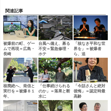
関連記事
被爆前の町、ゲー
台風へ備え、募る
「核なき平和な世
ムで再現＝広島・
不安＝緊急修理・
界を」＝被爆者
長崎
ホテ
ら、追
核廃絶へ、発信と
「仕事続けられる
「今話さんと絶対
実行を＝被爆８１
のか」＝落果と断
後悔」＝認定時最
年、
水に
高齢