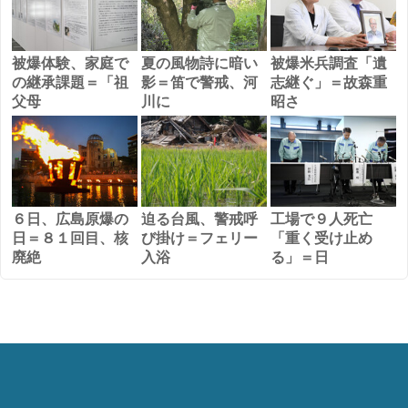
被爆体験、家庭で
夏の風物詩に暗い
被爆米兵調査「遺
の継承課題＝「祖
影＝笛で警戒、河
志継ぐ」＝故森重
父母
川に
昭さ
６日、広島原爆の
迫る台風、警戒呼
工場で９人死亡
日＝８１回目、核
び掛け＝フェリー
「重く受け止め
廃絶
入浴
る」＝日