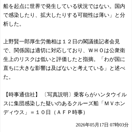
船を起点に世界で発生している状況ではない。国内
で感染したり、拡大したりする可能性は薄い」と分
析した。
上野賢一郎厚生労働相は１２日の閣議後記者会見
で、関係国は適切に対応しており、ＷＨＯは公衆衛
生上のリスクは低いと評価したと指摘。「わが国に
直ちに大きな影響は及ばないと考えている」と述べ
た。
【時事通信社】 〔写真説明〕乗客らがハンタウイル
スに集団感染した疑いのあるクルーズ船「ＭＶホン
ディウス」＝１０日（ＡＦＰ時事）
2026年05月17日 07時03分