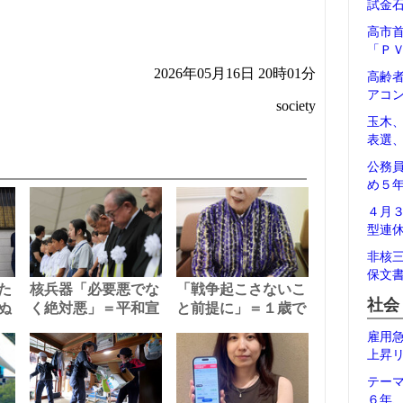
試金
高市
「Ｐ
2026年05月16日 20時01分
高齢
アコ
society
玉木
表選
公務
め５
４月
型連
非核
保文
た
核兵器「必要悪でな
「戦争起こさないこ
社会
ぬ
く絶対悪」＝平和宣
と前提に」＝１歳で
雇用
上昇
テー
６年