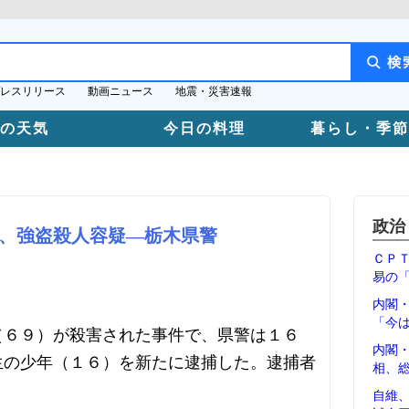
レスリリース
動画ニュース
地震・災害速報
日の天気
今日の料理
暮らし・季節
政治
、強盗殺人容疑―栃木県警
ＣＰ
易の
内閣
「今
（６９）が殺害された事件で、県警は１６
内閣
生の少年（１６）を新たに逮捕した。逮捕者
相、
自維