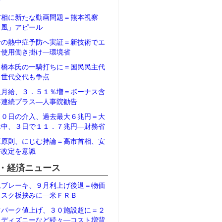
石
首相に新たな動画問題＝熊本視察
Ｖ風」アピール
者の熱中症予防へ実証＝新技術でエ
ン使用働き掛け―環境省
、橋本氏の一騎打ちに＝国民民主代
、世代交代も争点
員月給、３．５１％増＝ボーナス含
年連続プラス―人事院勧告
３０日の介入、過去最大６兆円＝大
休中、３日で１１．７兆円―財務省
三原則、にじむ持論＝高市首相、安
書改定を意識
・経済ニュース
急ブレーキ、９月利上げ後退＝物価
リスク板挟みに―米ＦＲＢ
マパーク値上げ、３０施設超に＝２
、ディズニーなど続々―コスト増背