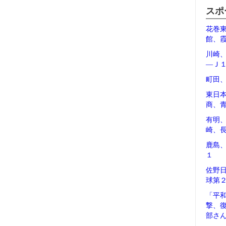
スポ
花巻
館、
川崎
―Ｊ
町田
東日
商、
有明
崎、
鹿島
１
佐野
球第
「平
撃、
部さ