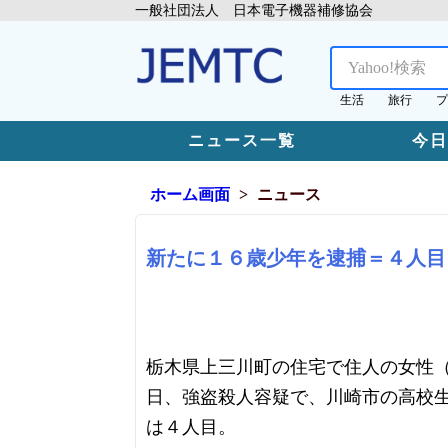
一般社団法人 日本電子機器補修協会
生活
旅行
プ
ニュース一覧
今
ホーム画面
ニュース
新たに１６歳少年を逮捕＝４人目
栃木県上三川町の住宅で住人の女性
日、強盗殺人容疑で、川崎市の高校
は４人目。