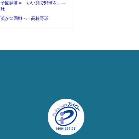
甲子園開幕＝「いい顔で野球を」―
野球
育英が２回戦へ＝高校野球