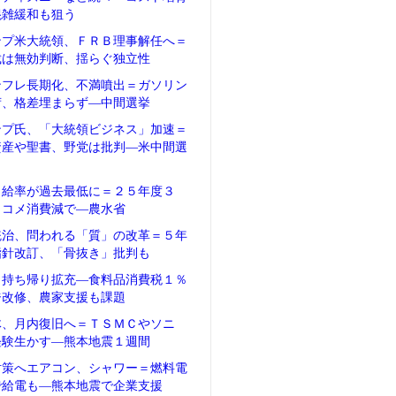
混雑緩和も狙う
ンプ米大統領、ＦＲＢ理事解任へ＝
裁は無効判断、揺らぐ独立性
ンフレ長期化、不満噴出＝ガソリン
荷、格差埋まらず―中間選挙
ンプ氏、「大統領ビジネス」加速＝
資産や聖書、野党は批判―米中間選
自給率が過去最低に＝２５年度３
、コメ消費減で―農水省
統治、問われる「質」の改革＝５年
指針改訂、「骨抜き」批判も
、持ち帰り拡充―食料品消費税１％
ジ改修、農家支援も課題
体、月内復旧へ＝ＴＳＭＣやソニ
経験生かす―熊本地震１週間
対策へエアコン、シャワー＝燃料電
で給電も―熊本地震で企業支援