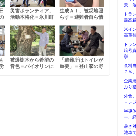
景、
日
災害ボランティア、
生成ＡＩ、被災地照
トラ
の
活動本格化＝氷川町
らす＝避難者自ら情
最高
米イ
高重
トラ
暗号
挙
も
被爆樹木から希望の
「避難所はトイレが
食料
労
音色＝バイオリンに
重要」＝登山家の野
７％
企業
ぶり
外食
＝レ
半導
ー、
暑さ
池車