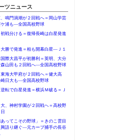
ーツニュース
東、鳴門渦潮が２回戦へ＝岡山学芸
霞ケ浦も―全国高校野球
、初戦分ける＝復帰長崎は白星発進
１
、大勝で発進＝柏も開幕白星―Ｊ１
本国際大昌平が初勝利＝英明、大分
青森山田も２回戦へ―全国高校野球
、東海大甲府が２回戦へ＝健大高
長崎日大も―全国高校野球
、逆転で白星発進＝横浜Ｍ破る＝Ｊ
日大、神村学園が２回戦へ＝高校野
２日
和あってこその野球」＝きのこ雲目
復興語り継ぐ―元カープ捕手の長谷
ん