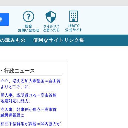
の読みもの
便利なサイトリンク集
・行政ニュース
ＴＰＰ、増える加入希望国＝自由貿
「よりどころ」に
・党人事、説明避ける＝高市首相
は地震対応に総力」
・党人事、幹事長が焦点＝高市首
総裁再選視野に
、相互不信解消が課題＝閣内協力が