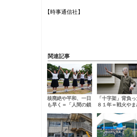
【時事通信社】
関連記事
核廃絶や平和、一日
「十字架」背負っ
も早く＝「人間の鎖
８１年＝戦火やま