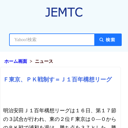
ホーム画面
ニュース
Ｆ東京、ＰＫ戦制す＝Ｊ１百年構想リーグ
明治安田Ｊ１百年構想リーグは１６日、第１７節
の３試合が行われ、東の２位Ｆ東京は０―０から
のＰＫ戦で浦和を退け、勝ち点を３７とした。勝