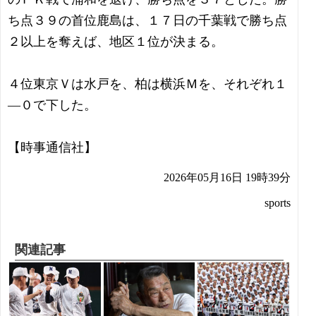
ち点３９の首位鹿島は、１７日の千葉戦で勝ち点
２以上を奪えば、地区１位が決まる。
４位東京Ｖは水戸を、柏は横浜Ｍを、それぞれ１
―０で下した。
【時事通信社】
2026年05月16日 19時39分
sports
関連記事