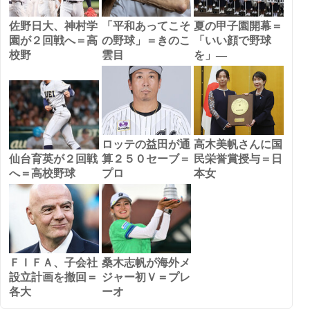
佐野日大、神村学
「平和あってこそ
夏の甲子園開幕＝
園が２回戦へ＝高
の野球」＝きのこ
「いい顔で野球
校野
雲目
を」―
ロッテの益田が通
高木美帆さんに国
仙台育英が２回戦
算２５０セーブ＝
民栄誉賞授与＝日
へ＝高校野球
プロ
本女
ＦＩＦＡ、子会社
桑木志帆が海外メ
設立計画を撤回＝
ジャー初Ｖ＝プレ
各大
ーオ