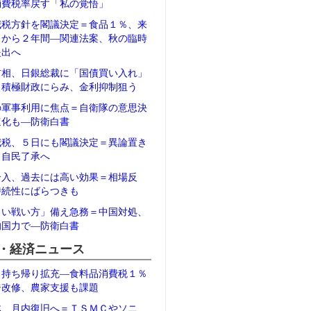
消費税率戻す「私の覚悟」
減税方針を閣議決定＝食品１％、来
月から２年間―関連法案、秋の臨時
提出へ
首相、日銀総裁に「国債買い入れ」
＝積極財政にらみ、金利抑制狙う
の軍事利用に焦点＝自衛隊の意思決
速化も―防衛白書
減税、５日にも閣議決定＝異論置き
、自民了承へ
介入、過去には高い効果＝相場反
持続性にばらつきも
しい戦い方」備え急務＝中国対処、
的国力で―防衛白書
・経済ニュース
、持ち帰り拡充―食料品消費税１％
ジ改修、農家支援も課題
体、月内復旧へ＝ＴＳＭＣやソニ