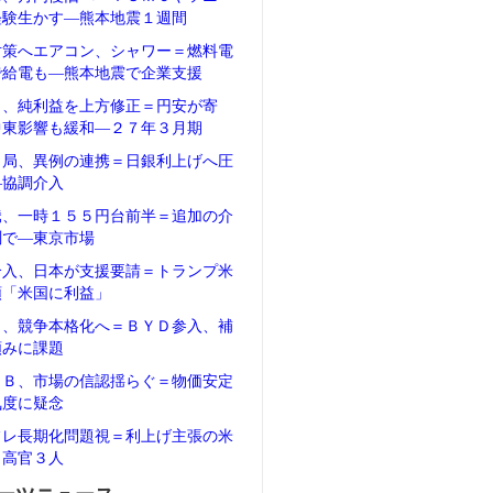
経験生かす―熊本地震１週間
対策へエアコン、シャワー＝燃料電
で給電も―熊本地震で企業支援
タ、純利益を上方修正＝円安が寄
中東影響も緩和―２７年３月期
当局、異例の連携＝日銀利上げへ圧
―協調介入
騰、一時１５５円台前半＝追加の介
測で―東京市場
介入、日本が支援要請＝トランプ米
領「米国に利益」
Ｖ、競争本格化へ＝ＢＹＤ参入、補
頼みに課題
ＲＢ、市場の信認揺らぐ＝物価安定
気度に疑念
フレ長期化問題視＝利上げ主張の米
Ｂ高官３人