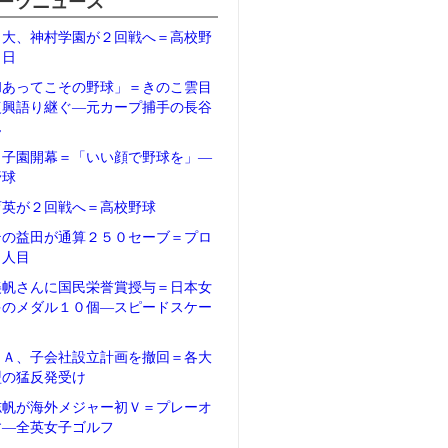
ーツニュース
日大、神村学園が２回戦へ＝高校野
２日
和あってこその野球」＝きのこ雲目
復興語り継ぐ―元カープ捕手の長谷
ん
甲子園開幕＝「いい顔で野球を」―
野球
育英が２回戦へ＝高校野球
テの益田が通算２５０セーブ＝プロ
５人目
美帆さんに国民栄誉賞授与＝日本女
多のメダル１０個―スピードスケー
ＦＡ、子会社設立計画を撤回＝各大
盟の猛反発受け
志帆が海外メジャー初Ｖ＝プレーオ
す―全英女子ゴルフ