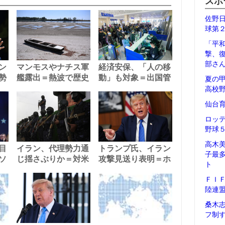
スポ
佐野
球第
「平
撃、
部さ
ン
マンモスやナチス軍
経済安保、「人の移
勢
艦露出＝熱波で歴史
動」も対象＝出国管
夏の
高校
仙台
ロッ
野球
高木
目
イラン、代理勢力通
トランプ氏、イラン
子最
ソ
じ揺さぶりか＝対米
攻撃見送り表明＝ホ
ト
ＦＩ
陸連
桑木
フ制