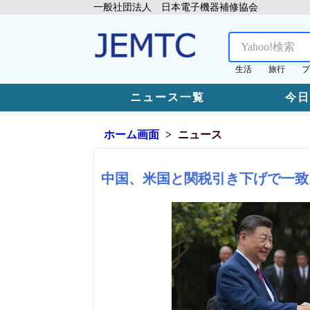
一般社団法人 日本電子機器補修協会
生活
旅行
プ
ニュース一覧
今
ホーム画面
ニュース
中国、米国と関税引き下げで一致