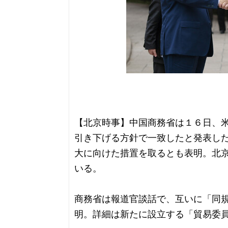
【北京時事】中国商務省は１６日、
引き下げる方針で一致したと発表し
大に向けた措置を取るとも表明。北
いる。
商務省は報道官談話で、互いに「同
明。詳細は新たに設立する「貿易委