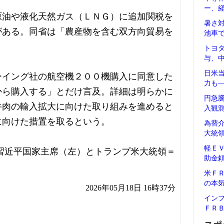
ー、
原油や液化天然ガス（ＬＮＧ）に追加関税を
暑さ
がある。同省は「農産物を含む双方向貿易を
池車
トヨ
与、
日米
ーイング社の航空機２００機購入に同意した
力も
から購入する」とだけ言及。詳細は明らかに
円急
牛肉の輸入拡大に向けた取り組みを進めると
入観
に向けた措置を取るという。
為替
大統
軽Ｅ
習近平国家主席（左）とトランプ米大統領＝
助金
米Ｆ
の本
2026年05月18日 16時37分
イン
ＦＲ