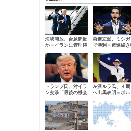
海峡開放、合意間近
急進左派、ミシガ
か＝イランに管理権
で勝利＝躍進続き
トランプ氏、対イラ
左派ルラ氏、４期
ン交渉「最後の機会
へ出馬表明＝ボル