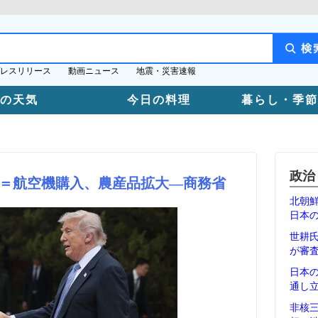
レスリリース
動画ニュース
地震・災害速報
日の天気
今日の料理
暮らし・季節
政治
＝航空機購入、農産品拡大―商務省
北朝
日本
世耕
が審
日本
通し
非核