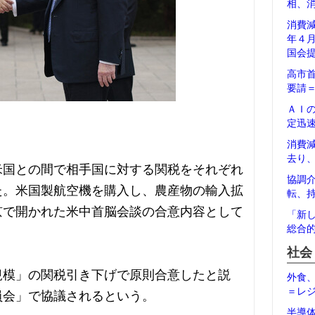
相、
消費
年４
国会
高市
要請
ＡＩ
定迅
消費
去り
米国との間で相手国に対する関税をそれぞれ
協調
た。米国製航空機を購入し、農産物の輸入拡
転、
京で開かれた米中首脳会談の合意内容として
「新
総合
社会
規模」の関税引き下げで原則合意したと説
外食
＝レ
員会」で協議されるという。
半導