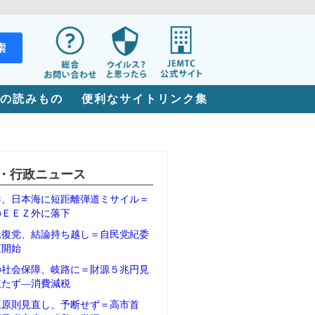
の読みもの
便利なサイトリンク集
・行政ニュース
鮮、日本海に短距離弾道ミサイル＝
のＥＥＺ外に落下
氏復党、結論持ち越し＝自民党紀委
査開始
の社会保障、岐路に＝財源５兆円見
立たず―消費減税
三原則見直し、予断せず＝高市首