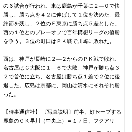
の６試合が行われ、東は鹿島が千葉に２―０で快
勝し、勝ち点を４２に伸ばして１位を決めた。最
終節を残し、２位のＦ東京に勝ち点５差とした。
西の１位とのプレーオフで百年構想リーグの優勝
を争う。３位の町田はＰＫ戦で川崎に敗れた。
西は、神戸が長崎に２―２からのＰＫ戦で敗れ、
名古屋はＣ大阪に１―６で大敗。神戸が勝ち点３
２で首位に立ち、名古屋は勝ち点１差で２位に後
退した。広島は京都に、岡山は清水にそれぞれ勝
った。
【時事通信社】 〔写真説明〕前半、好セーブする
鹿島のＧＫ早川（中央上）＝１７日、フクアリ