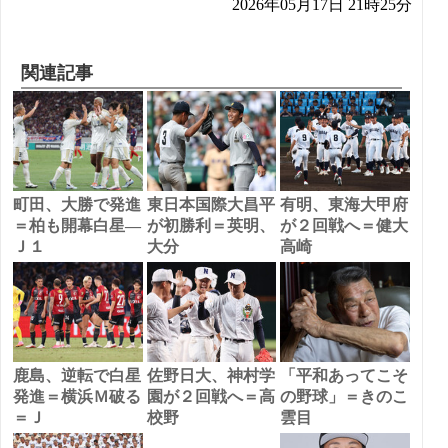
2026年05月17日 21時25分
関連記事
町田、大勝で発進
東日本国際大昌平
有明、東海大甲府
＝柏も開幕白星―
が初勝利＝英明、
が２回戦へ＝健大
Ｊ１
大分
高崎
鹿島、逆転で白星
佐野日大、神村学
「平和あってこそ
発進＝横浜Ｍ破る
園が２回戦へ＝高
の野球」＝きのこ
＝Ｊ
校野
雲目