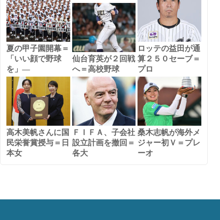
夏の甲子園開幕＝
ロッテの益田が通
「いい顔で野球
仙台育英が２回戦
算２５０セーブ＝
を」―
へ＝高校野球
プロ
高木美帆さんに国
ＦＩＦＡ、子会社
桑木志帆が海外メ
民栄誉賞授与＝日
設立計画を撤回＝
ジャー初Ｖ＝プレ
本女
各大
ーオ