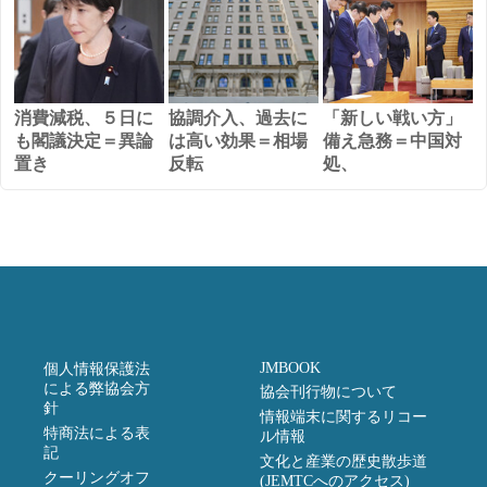
消費減税、５日に
協調介入、過去に
「新しい戦い方」
も閣議決定＝異論
は高い効果＝相場
備え急務＝中国対
置き
反転
処、
JMBOOK
個人情報保護法
による弊協会方
協会刊行物について
針
情報端末に関するリコー
特商法による表
ル情報
記
文化と産業の歴史散歩道
クーリングオフ
(JEMTCへのアクセス)