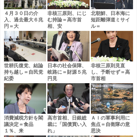
４月３０日の介
非核三原則、にじ
北朝鮮、日本海に
入、過去最大６兆
む持論＝高市首
短距離弾道ミサイ
円＝大
相、安
ル＝
世耕氏復党、結論
日本の社会保障、
非核三原則見直
持ち越し＝自民党
岐路に＝財源５兆
し、予断せず＝高
紀委
円見
市首相
消費減税方針を閣
高市首相、日銀総
ＡＩの軍事利用に
議決定＝食品
裁に「国債買い入
焦点＝自衛隊の意
１％、来
れ」
思決