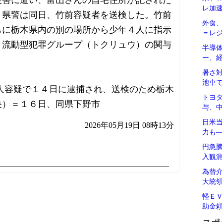
被害に遭い、富山さんの自宅住所が記された
レ加
。県警は同日、竹前容疑者を送検した。竹前
外食
もに栃木県内の別の場所から少年４人に指示
＝レ
・流動型犯罪グループ（トクリュウ）の関与
半導
ー、
暑さ
池車
人容疑で１４日に逮捕され、送検のため栃木
トヨ
央）＝１６日、同県下野市
与、
日米
2026年05月19日 08時13分
力も
円急
入観
為替
大統
軽Ｅ
助金