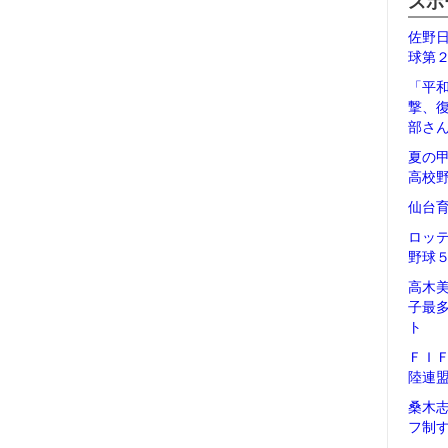
スポ
佐野
球第
「平
撃、
部さ
夏の
高校
仙台
ロッ
野球
高木
子最
ト
ＦＩ
陸連
桑木
フ制