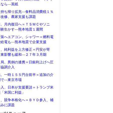
速なら―英紙
、持ち帰り拡充―食料品消費税１％
ジ改修、農家支援も課題
体、月内復旧へ＝ＴＳＭＣやソニ
経験生かす―熊本地震１週間
対策へエアコン、シャワー＝燃料電
で給電も―熊本地震で企業支援
タ、純利益を上方修正＝円安が寄
中東影響も緩和―２７年３月期
当局、異例の連携＝日銀利上げへ圧
―協調介入
騰、一時１５５円台前半＝追加の介
測で―東京市場
介入、日本が支援要請＝トランプ米
領「米国に利益」
Ｖ、競争本格化へ＝ＢＹＤ参入、補
頼みに課題