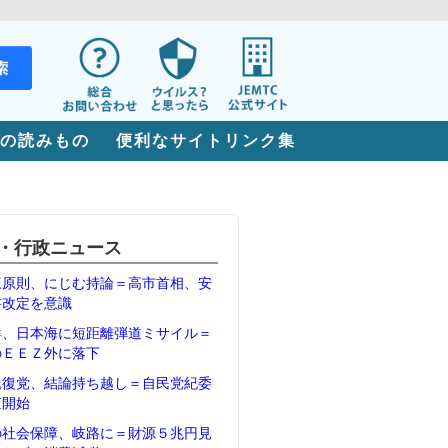
の読みもの
便利なサイトリンク集
・行政ニュース
三原則、にじむ持論＝高市首相、安
書改定を意識
鮮、日本海に短距離弾道ミサイル＝
のＥＥＺ外に落下
氏復党、結論持ち越し＝自民党紀委
査開始
の社会保障、岐路に＝財源５兆円見