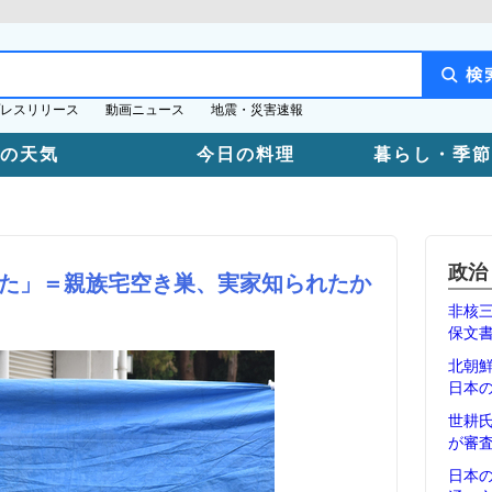
レスリリース
動画ニュース
地震・災害速報
日の天気
今日の料理
暮らし・季節
政治
た」＝親族宅空き巣、実家知られたか
非核
保文
北朝
日本
世耕
が審
日本