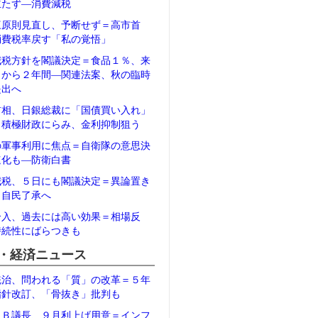
立たず―消費減税
三原則見直し、予断せず＝高市首
消費税率戻す「私の覚悟」
減税方針を閣議決定＝食品１％、来
月から２年間―関連法案、秋の臨時
提出へ
首相、日銀総裁に「国債買い入れ」
＝積極財政にらみ、金利抑制狙う
の軍事利用に焦点＝自衛隊の意思決
速化も―防衛白書
減税、５日にも閣議決定＝異論置き
、自民了承へ
介入、過去には高い効果＝相場反
持続性にばらつきも
・経済ニュース
統治、問われる「質」の改革＝５年
指針改訂、「骨抜き」批判も
ＲＢ議長、９月利上げ用意＝インフ