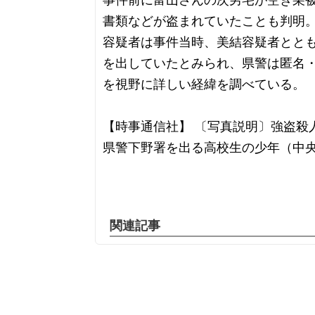
事件前に富山さんの次男宅が空き巣
書類などが盗まれていたことも判明
容疑者は事件当時、美結容疑者とと
を出していたとみられ、県警は匿名
を視野に詳しい経緯を調べている。
【時事通信社】 〔写真説明〕強盗殺
県警下野署を出る高校生の少年（中
関連記事