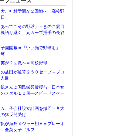
ーツニュース
日大、神村学園が２回戦へ＝高校野
２日
和あってこその野球」＝きのこ雲目
復興語り継ぐ―元カープ捕手の長谷
ん
甲子園開幕＝「いい顔で野球を」―
野球
育英が２回戦へ＝高校野球
テの益田が通算２５０セーブ＝プロ
５人目
美帆さんに国民栄誉賞授与＝日本女
多のメダル１０個―スピードスケー
ＦＡ、子会社設立計画を撤回＝各大
盟の猛反発受け
志帆が海外メジャー初Ｖ＝プレーオ
す―全英女子ゴルフ