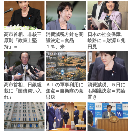
高市首相、非核三
消費減税方針を閣
日本の社会保障、
原則「政策上堅
議決定＝食品
岐路に＝財源５兆
持」＝
１％、来
円見
高市首相、日銀総
ＡＩの軍事利用に
消費減税、５日に
裁に「国債買い入
焦点＝自衛隊の意
も閣議決定＝異論
れ」
思決
置き