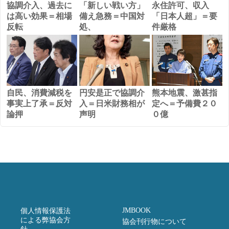
協調介入、過去に
「新しい戦い方」
永住許可、収入
は高い効果＝相場
備え急務＝中国対
「日本人超」＝要
反転
処、
件厳格
自民、消費減税を
円安是正で協調介
熊本地震、激甚指
事実上了承＝反対
入＝日米財務相が
定へ＝予備費２０
論押
声明
０億
JMBOOK
個人情報保護法
による弊協会方
協会刊行物について