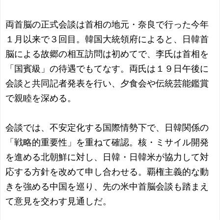
両首脳の正式会談は首相の地元・奈良で行った今年
１月以来で３回目。韓国大統領府によると、日韓首
脳による故郷の相互訪問は初めてで、李氏は首相を
「国賓級」の待遇でもてなす。両氏は１９日午後に
会談と共同記者発表を行い、夕食会や伝統芸能鑑賞
で親睦を深める。
会談では、不安定化する国際情勢下で、日韓関係の
「戦略的重要性」を重ねて確認。核・ミサイル開発
を進める北朝鮮に対し、日韓・日韓米が協力して対
応する方針を改めて申し合わせる。覇権主義的な動
きを強める中国を巡り、先の米中首脳会談も踏まえ
て意見を交わす見通しだ。