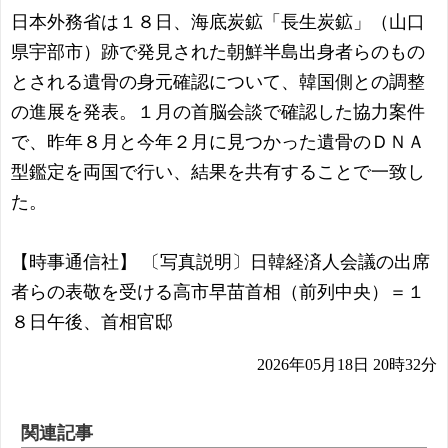
日本外務省は１８日、海底炭鉱「長生炭鉱」（山口
県宇部市）跡で発見された朝鮮半島出身者らのもの
とされる遺骨の身元確認について、韓国側との調整
の進展を発表。１月の首脳会談で確認した協力案件
で、昨年８月と今年２月に見つかった遺骨のＤＮＡ
型鑑定を両国で行い、結果を共有することで一致し
た。
【時事通信社】 〔写真説明〕日韓経済人会議の出席
者らの表敬を受ける高市早苗首相（前列中央）＝１
８日午後、首相官邸
2026年05月18日 20時32分
関連記事