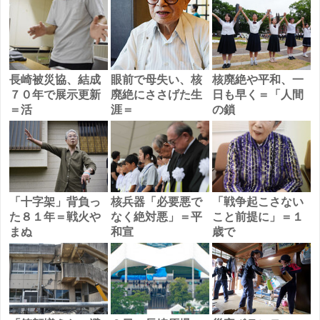
長崎被災協、結成
眼前で母失い、核
核廃絶や平和、一
７０年で展示更新
廃絶にささげた生
日も早く＝「人間
＝活
涯＝
の鎖
「十字架」背負っ
核兵器「必要悪で
「戦争起こさない
た８１年＝戦火や
なく絶対悪」＝平
こと前提に」＝１
まぬ
和宣
歳で