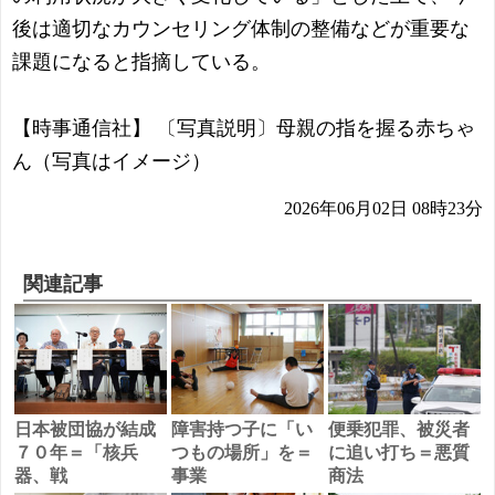
後は適切なカウンセリング体制の整備などが重要な
課題になると指摘している。
【時事通信社】 〔写真説明〕母親の指を握る赤ちゃ
ん（写真はイメージ）
2026年06月02日 08時23分
関連記事
日本被団協が結成
障害持つ子に「い
便乗犯罪、被災者
７０年＝「核兵
つもの場所」を＝
に追い打ち＝悪質
器、戦
事業
商法