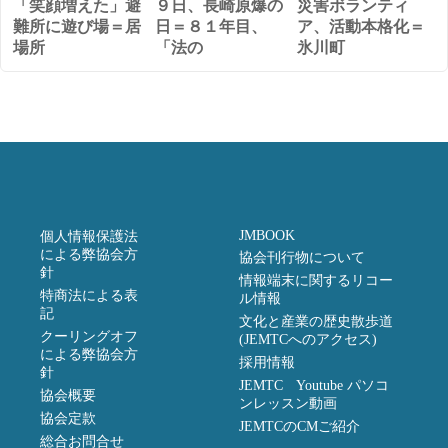
「笑顔増えた」避
９日、長崎原爆の
災害ボランティ
難所に遊び場＝居
日＝８１年目、
ア、活動本格化＝
場所
「法の
氷川町
JMBOOK
個人情報保護法
による弊協会方
協会刊行物について
針
情報端末に関するリコー
特商法による表
ル情報
記
文化と産業の歴史散歩道
クーリングオフ
(JEMTCへのアクセス)
による弊協会方
採用情報
針
JEMTC Youtube パソコ
協会概要
ンレッスン動画
協会定款
JEMTCのCMご紹介
総合お問合せ