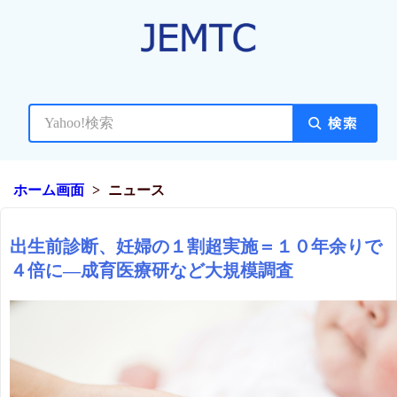
ホーム画面
ニュース
出生前診断、妊婦の１割超実施＝１０年余りで
４倍に―成育医療研など大規模調査