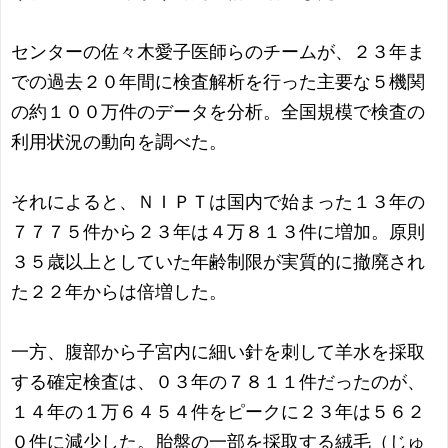
センターの佐々木愛子医師らのチームが、２３年ま
での過去２０年間に検査解析を行った主要な５機関
の約１００万件のデータを分析。全国規模で検査の
利用状況の動向を調べた。
それによると、ＮＩＰＴは国内で始まった１３年の
７７７５件から２３年は４万８１３件に増加。原則
３５歳以上としていた年齢制限が実質的に撤廃され
た２２年からは倍増した。
一方、腹部から子宮内に細い針を刺して羊水を採取
する確定検査は、０３年の７８１１件だったのが、
１４年の１万６４５４件をピークに２３年は５６２
０件に減少した。胎盤の一部を採取する絨毛（じゅ