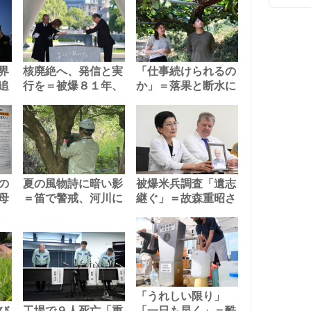
界
核廃絶へ、発信と実
「仕事続けられるの
追
行を＝被爆８１年、
か」＝落果と断水に
の
夏の風物詩に暗い影
被爆米兵調査「遺志
母
＝笛で警戒、河川に
継ぐ」＝故森重昭さ
「うれしい限り」
び
工場で９人死亡「重
「一日も早く」＝酷