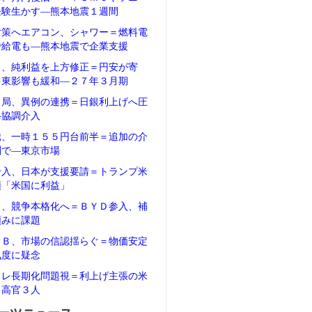
経験生かす―熊本地震１週間
対策へエアコン、シャワー＝燃料電
で給電も―熊本地震で企業支援
タ、純利益を上方修正＝円安が寄
中東影響も緩和―２７年３月期
当局、異例の連携＝日銀利上げへ圧
―協調介入
騰、一時１５５円台前半＝追加の介
測で―東京市場
介入、日本が支援要請＝トランプ米
領「米国に利益」
Ｖ、競争本格化へ＝ＢＹＤ参入、補
頼みに課題
ＲＢ、市場の信認揺らぐ＝物価安定
気度に疑念
フレ長期化問題視＝利上げ主張の米
Ｂ高官３人