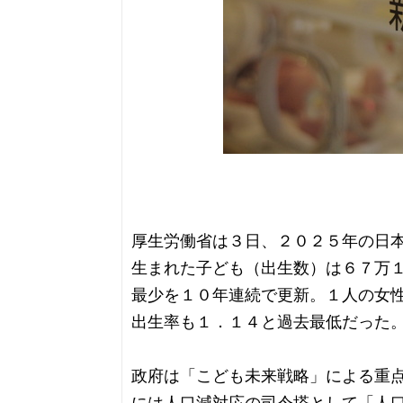
厚生労働省は３日、２０２５年の日
生まれた子ども（出生数）は６７万
最少を１０年連続で更新。１人の女
出生率も１．１４と過去最低だった
政府は「こども未来戦略」による重