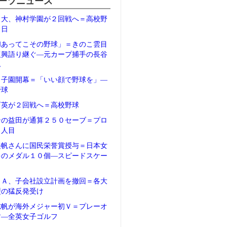
ーツニュース
日大、神村学園が２回戦へ＝高校野
２日
和あってこその野球」＝きのこ雲目
復興語り継ぐ―元カープ捕手の長谷
ん
甲子園開幕＝「いい顔で野球を」―
野球
育英が２回戦へ＝高校野球
テの益田が通算２５０セーブ＝プロ
５人目
美帆さんに国民栄誉賞授与＝日本女
多のメダル１０個―スピードスケー
ＦＡ、子会社設立計画を撤回＝各大
盟の猛反発受け
志帆が海外メジャー初Ｖ＝プレーオ
す―全英女子ゴルフ