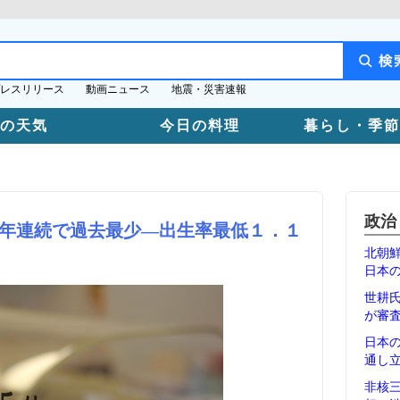
レスリリース
動画ニュース
地震・災害速報
日の天気
今日の料理
暮らし・季節
政治
年連続で過去最少―出生率最低１．１
北朝
日本
世耕
が審
日本
通し
非核