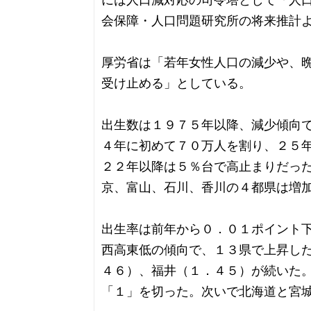
には人口減対応の司令塔として「人
会保障・人口問題研究所の将来推計
厚労省は「若年女性人口の減少や、
受け止める」としている。
出生数は１９７５年以降、減少傾向
４年に初めて７０万人を割り、２５
２２年以降は５％台で高止まりだっ
京、富山、石川、香川の４都県は増
出生率は前年から０．０１ポイント
西高東低の傾向で、１３県で上昇し
４６）、福井（１．４５）が続いた
「１」を切った。次いで北海道と宮