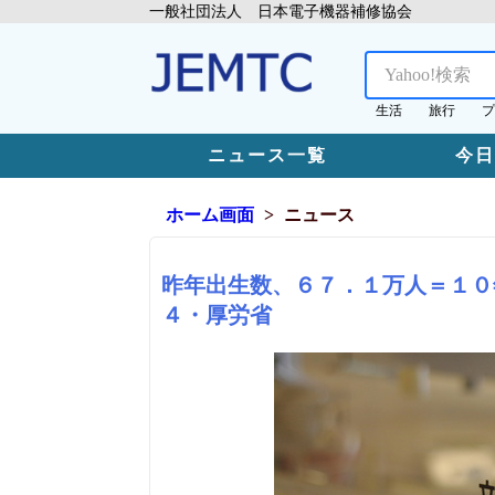
一般社団法人 日本電子機器補修協会
生活
旅行
プ
ニュース一覧
今
ホーム画面
ニュース
昨年出生数、６７．１万人＝１０
４・厚労省