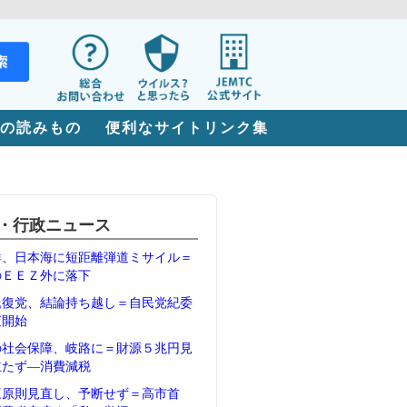
の読みもの
便利なサイトリンク集
・行政ニュース
鮮、日本海に短距離弾道ミサイル＝
のＥＥＺ外に落下
氏復党、結論持ち越し＝自民党紀委
査開始
の社会保障、岐路に＝財源５兆円見
立たず―消費減税
三原則見直し、予断せず＝高市首