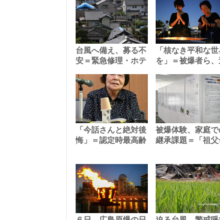
台風へ備え、募る不
「核なき平和な世
安＝緊急修理・ホテ
を」＝被爆者ら、
「今話さんと絶対後
被爆体験、家庭で
悔」＝認定時最高齢
継承課題＝「祖父
６日、広島原爆の日
迫る台風、警戒呼