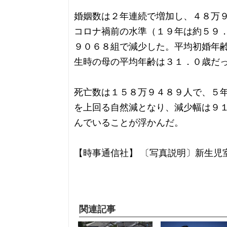
婚姻数は２年連続で増加し、４８万
コロナ禍前の水準（１９年は約５９
９０６８組で減少した。平均初婚年
生時の母の平均年齢は３１．０歳だ
死亡数は１５８万９４８９人で、５
を上回る自然減となり、減少幅は９
んでいることが浮かんだ。
【時事通信社】 〔写真説明〕新生児
関連記事