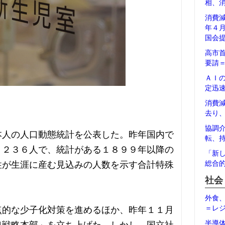
相、
消費
年４
国会
高市
要請
ＡＩ
定迅
消費
去り
協調
本人の人口動態統計を公表した。昨年国内で
転、
１２３６人で、統計がある１８９９年以降の
「新
性が生涯に産む見込みの人数を示す合計特殊
総合
。
社会
外食
＝レ
点的な少子化対策を進めるほか、昨年１１月
半導