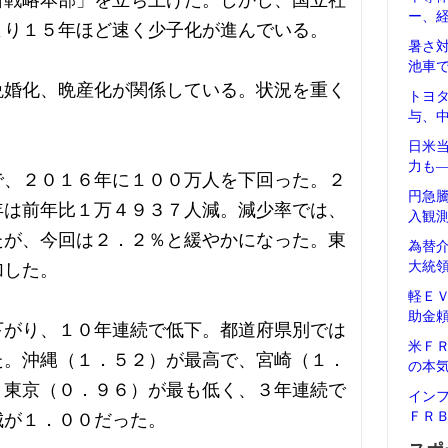
口戦略本部」を立ち上げた。しかし、国立社
ー、
より１５年ほど速く少子化が進んでいる。
暑さ
池車
晩婚化、晩産化が関係している。状況を重く
トヨ
与、
日米
力も
で、２０１６年に１００万人を下回った。２
円急
年は前年比１万４９３７人減。減少率では、
入観
たが、今回は２．２％と緩やかになった。東
為替
大統
加した。
軽Ｅ
助金
下がり、１０年連続で低下。都道府県別では
米Ｆ
た。沖縄（１．５２）が最高で、宮崎（１．
の本
。東京（０．９６）が最も低く、３年連続で
イン
ＦＲ
城が１．００だった。