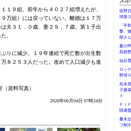
スポ
９１１９組。前年から４０２７組増えたが、
佐野
球第
．９万組）には戻っていない。離婚は１７万
「平
齢は夫３１．０歳、妻２９．７歳。第１子出
撃、
った。
部さ
夏の
高校
年ぶりに減少。１９年連続で死亡数が出生数
仙台
１万８２５３人だった。改めて人口減少も進
ロッ
野球
高木
室（資料写真）
子最
ト
2026年06月04日 07時24分
ＦＩ
陸連
桑木
フ制