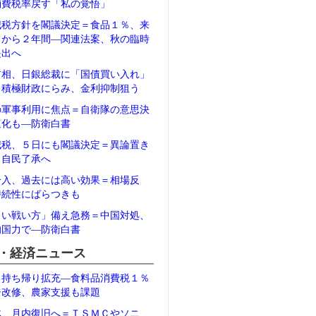
消費税率戻す「私の覚悟」
減税方針を閣議決定＝食品１％、来
月から２年間―関連法案、秋の臨時
提出へ
首相、日銀総裁に「国債買い入れ」
＝積極財政にらみ、金利抑制狙う
の軍事利用に焦点＝自衛隊の意思決
速化も―防衛白書
減税、５日にも閣議決定＝異論置き
、自民了承へ
介入、過去には高い効果＝相場反
持続性にばらつきも
しい戦い方」備え急務＝中国対処、
的国力で―防衛白書
・経済ニュース
、持ち帰り拡充―食料品消費税１％
ジ改修、農家支援も課題
体、月内復旧へ＝ＴＳＭＣやソニ