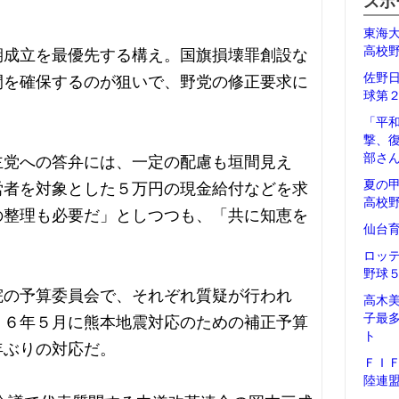
スポ
東海
高校
期成立を最優先する構え。国旗損壊罪創設な
佐野
間を確保するのが狙いで、野党の修正要求に
球第
「平
撃、
部さ
主党への答弁には、一定の配慮も垣間見え
夏の
労者を対象とした５万円の現金給付などを求
高校
の整理も必要だ」としつつも、「共に知恵を
仙台
ロッ
野球
院の予算委員会で、それぞれ質疑が行われ
高木
子最
１６年５月に熊本地震対応のための補正予算
ト
年ぶりの対応だ。
ＦＩ
陸連