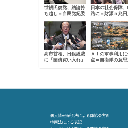
世耕氏復党、結論持
日本の社会保障、
ち越し＝自民党紀委
路に＝財源５兆円
高市首相、日銀総裁
ＡＩの軍事利用に
に「国債買い入れ」
点＝自衛隊の意思
個人情報保護法による弊協会方針
特商法による表記