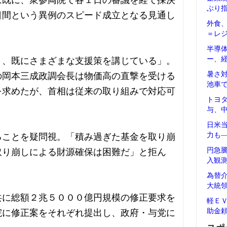
は既に、衆参両院で各１日の審議を経て採決
ぶり
日間という異例のスピード成立となる見通し
外食
＝レ
半導
ー、
う、既にさまざまな支援策を講じている」。
暑さ
の岡本三成政調会長は物価高の直撃を受ける
池車
を求めたが、首相は従来の取り組みで対応可
トヨ
与、
日米
力も
ることを疑問視。「積み過ぎた基金を取り崩
円急
取り崩しによる財源確保は困難だ」と拒ん
入観
為替
大統
共に総額２兆５０００億円規模の修正要求を
軽Ｅ
助金
院に修正案をそれぞれ提出し、政府・与党に