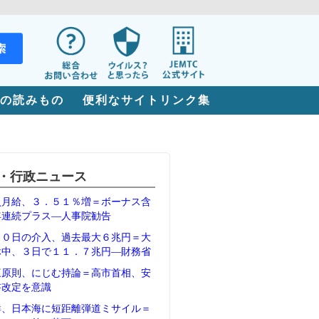
の読みもの
便利なサイトリンク集
・行政ニュース
員月給、３．５１％増＝ボーナス含
年連続プラス―人事院勧告
３０日の介入、過去最大６兆円＝大
休中、３日で１１．７兆円―財務省
三原則、にじむ持論＝高市首相、安
書改定を意識
鮮、日本海に短距離弾道ミサイル＝