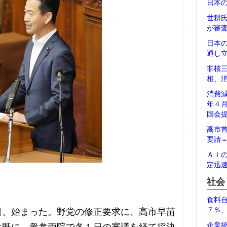
日本
世耕
が審
日本
通し
非核
相、
消費
年４
国会
高市
要請
ＡＩ
定迅
社会
食料
７％
日、始まった。野党の修正要求に、高市早苗
企業