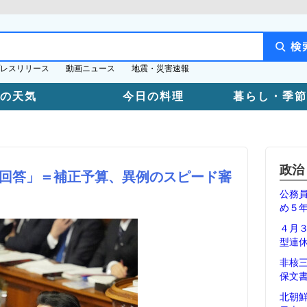
レスリリース
動画ニュース
地震・災害速報
日の天気
今日の料理
暮らし・季節
政治
回答」＝補正予算、異例のスピード審
公務
め５
４月
型連
非核
保文
北朝