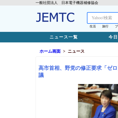
一般社団法人 日本電子機器補修協会
生活
旅行
プ
ニュース一覧
今
ホーム画面
ニュース
高市首相、野党の修正要求「ゼロ
議