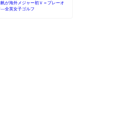
志帆が海外メジャー初Ｖ＝プレーオ
す―全英女子ゴルフ