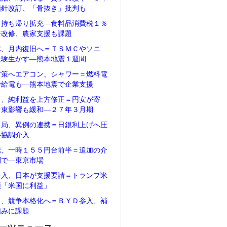
指針改訂、「骨抜き」批判も
、持ち帰り拡充―食料品消費税１％
ジ改修、農家支援も課題
体、月内復旧へ＝ＴＳＭＣやソニ
経験生かす―熊本地震１週間
対策へエアコン、シャワー＝燃料電
で給電も―熊本地震で企業支援
タ、純利益を上方修正＝円安が寄
中東影響も緩和―２７年３月期
当局、異例の連携＝日銀利上げへ圧
―協調介入
騰、一時１５５円台前半＝追加の介
測で―東京市場
介入、日本が支援要請＝トランプ米
領「米国に利益」
Ｖ、競争本格化へ＝ＢＹＤ参入、補
頼みに課題