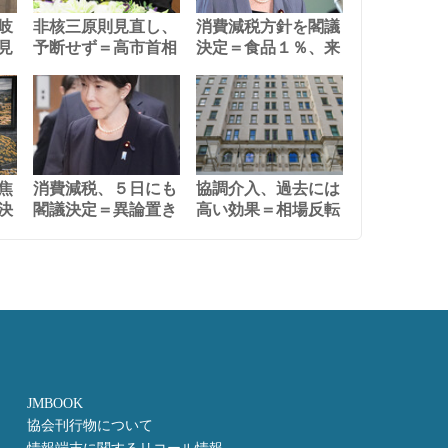
岐
非核三原則見直し、
消費減税方針を閣議
見
予断せず＝高市首相
決定＝食品１％、来
焦
消費減税、５日にも
協調介入、過去には
決
閣議決定＝異論置き
高い効果＝相場反転
JMBOOK
協会刊行物について