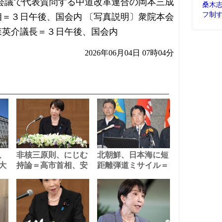
会議で代表質問する中道改革連合の岡本三成
桑木
フ制
＝３日午後、国会内 〔写真説明〕衆院本会
森英介議長＝３日午後、国会内
2026年06月04日 07時04分
、
非核三原則、にじむ
北朝鮮、日本海に短
大
持論＝高市首相、安
距離弾道ミサイル＝