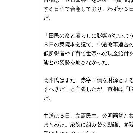
首相は「ゼロ回答」を連発。与野党
する日程で合意しており、わずか３
だ。
「国民の命と暮らしに影響がないよ
３日の衆院本会議で、中道改革連合
低所得者や子育て世帯への現金給付
能との姿勢を崩さなかった。
岡本氏はまた、赤字国債を財源とす
すべきだ」と主張したが、首相は「
だ。
中道は３日、立憲民主、公明両党と
まとめた。衆院に組み替え動議、参