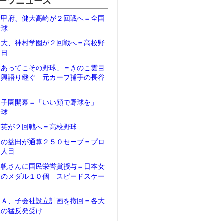
ーツニュース
大甲府、健大高崎が２回戦へ＝全国
野球
日大、神村学園が２回戦へ＝高校野
２日
和あってこその野球」＝きのこ雲目
復興語り継ぐ―元カープ捕手の長谷
ん
甲子園開幕＝「いい顔で野球を」―
野球
育英が２回戦へ＝高校野球
テの益田が通算２５０セーブ＝プロ
５人目
美帆さんに国民栄誉賞授与＝日本女
多のメダル１０個―スピードスケー
ＦＡ、子会社設立計画を撤回＝各大
盟の猛反発受け