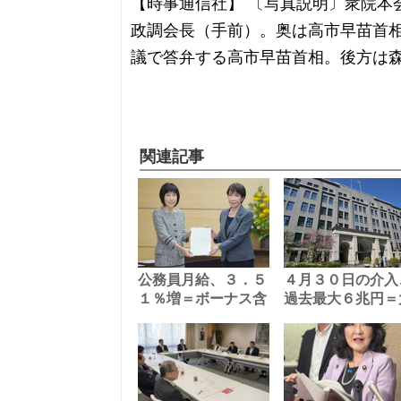
【時事通信社】 〔写真説明〕衆院本
政調会長（手前）。奥は高市早苗首相
議で答弁する高市早苗首相。後方は
関連記事
公務員月給、３．５
４月３０日の介入
１％増＝ボーナス含
過去最大６兆円＝