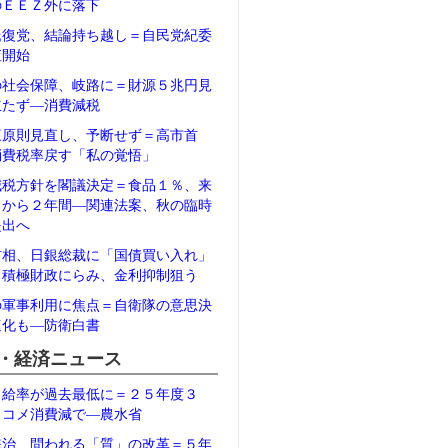
のＥＥＺ外に落下
氏復党、結論持ち越し＝自民党紀委
査開始
の社会保障、岐路に＝財源５兆円見
立たず―消費減税
三原則見直し、予断せず＝高市首
消費税率戻す「私の覚悟」
減税方針を閣議決定＝食品１％、来
月から２年間―関連法案、秋の臨時
提出へ
首相、日銀総裁に「国債買い入れ」
＝積極財政にらみ、金利抑制狙う
の軍事利用に焦点＝自衛隊の意思決
速化も―防衛白書
・経済ニュース
自給率が過去最低に＝２５年度３
、コメ消費減で―農水省
統治、問われる「質」の改革＝５年