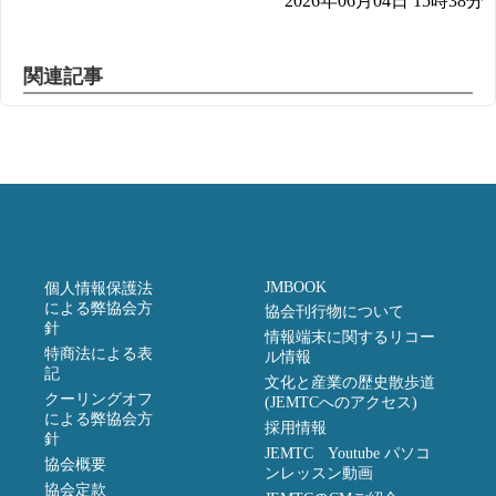
2026年06月04日 15時38分
関連記事
JMBOOK
個人情報保護法
による弊協会方
協会刊行物について
針
情報端末に関するリコー
特商法による表
ル情報
記
文化と産業の歴史散歩道
クーリングオフ
(JEMTCへのアクセス)
による弊協会方
採用情報
針
JEMTC Youtube パソコ
協会概要
ンレッスン動画
協会定款