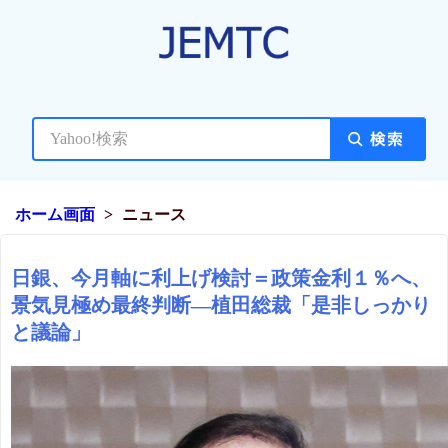
ホーム画面
ニュース
日銀、今月軸に利上げ検討＝政策金利１％へ、
景気見極め最終判断―植田総裁「是非しっかり
と議論」