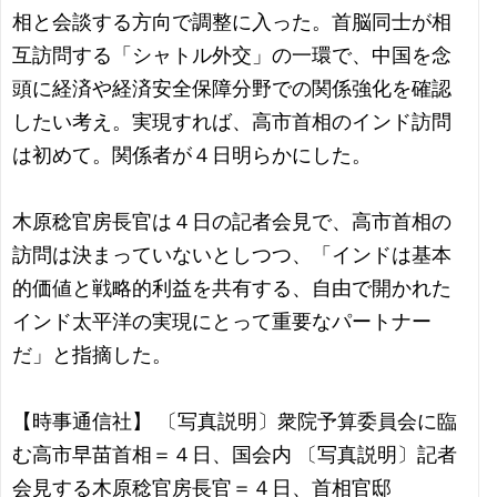
相と会談する方向で調整に入った。首脳同士が相
互訪問する「シャトル外交」の一環で、中国を念
頭に経済や経済安全保障分野での関係強化を確認
したい考え。実現すれば、高市首相のインド訪問
は初めて。関係者が４日明らかにした。
木原稔官房長官は４日の記者会見で、高市首相の
訪問は決まっていないとしつつ、「インドは基本
的価値と戦略的利益を共有する、自由で開かれた
インド太平洋の実現にとって重要なパートナー
だ」と指摘した。
【時事通信社】 〔写真説明〕衆院予算委員会に臨
む高市早苗首相＝４日、国会内 〔写真説明〕記者
会見する木原稔官房長官＝４日、首相官邸