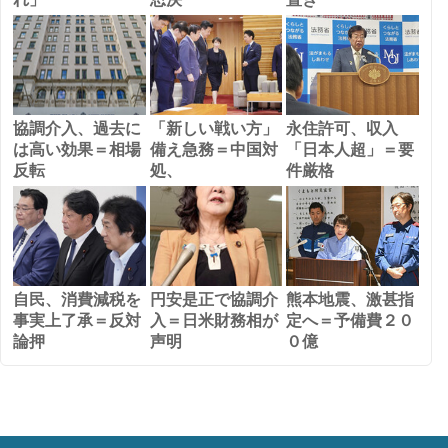
協調介入、過去に
「新しい戦い方」
永住許可、収入
は高い効果＝相場
備え急務＝中国対
「日本人超」＝要
反転
処、
件厳格
自民、消費減税を
円安是正で協調介
熊本地震、激甚指
事実上了承＝反対
入＝日米財務相が
定へ＝予備費２０
論押
声明
０億