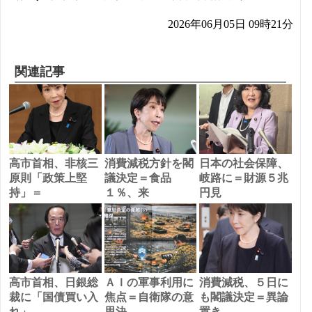
2026年06月05日 09時21分
関連記事
高市首相、非核三
消費減税方針を閣
日本の社会保障、
原則「政策上堅
議決定＝食品
岐路に＝財源５兆
持」＝
１％、来
円見
高市首相、日銀総
ＡＩの軍事利用に
消費減税、５日に
裁に「国債買い入
焦点＝自衛隊の意
も閣議決定＝異論
れ」
思決
置き